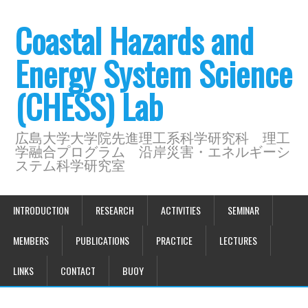
Coastal Hazards and
Energy System Science
(CHESS) Lab
広島大学大学院先進理工系科学研究科 理工
学融合プログラム 沿岸災害・エネルギーシ
ステム科学研究室
INTRODUCTION
RESEARCH
ACTIVITIES
SEMINAR
MEMBERS
PUBLICATIONS
PRACTICE
LECTURES
LINKS
CONTACT
BUOY