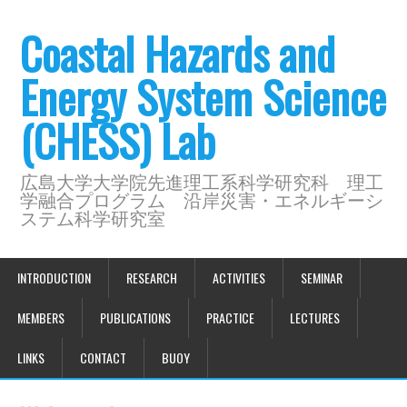
Coastal Hazards and
Energy System Science
(CHESS) Lab
広島大学大学院先進理工系科学研究科 理工
学融合プログラム 沿岸災害・エネルギーシ
ステム科学研究室
INTRODUCTION
RESEARCH
ACTIVITIES
SEMINAR
MEMBERS
PUBLICATIONS
PRACTICE
LECTURES
LINKS
CONTACT
BUOY