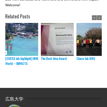
Welcome!
Related Posts
<
>
[CHESS lab highlight] NHK
The Best Idea Award
Chess lab BBQ
World – IMPACTS
広島大学