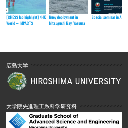
[CHESS lab highlight] NHK
Buoy deployment in
Special seminar in April 
World – IMPACTS
Mitsuguchi Bay, Yasuura
広島大学
大学院先進理工系科学研究科