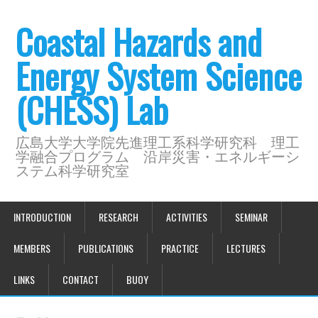
Coastal Hazards and
Energy System Science
(CHESS) Lab
広島大学大学院先進理工系科学研究科 理工
学融合プログラム 沿岸災害・エネルギーシ
ステム科学研究室
INTRODUCTION
RESEARCH
ACTIVITIES
SEMINAR
MEMBERS
PUBLICATIONS
PRACTICE
LECTURES
LINKS
CONTACT
BUOY