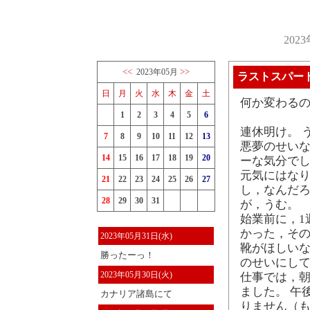
202
<<
>>
2023年05月
ラストスパー
日
月
火
水
木
金
土
何か変わる
1
2
3
4
5
6
連休明け。 
7
8
9
10
11
12
13
悪夢のせい
14
15
16
17
18
19
20
ーな気分でし
元気にはなり
21
22
23
24
25
26
27
し，なんだろ
28
29
30
31
が，うむ。
始業前に，1
かった，その
2023年05月31日(水)
靴がほしいな
勝ったーっ！
のせいにし
2023年05月30日(火)
仕事では，
ました。 午
カナリア諸島にて
りません（も