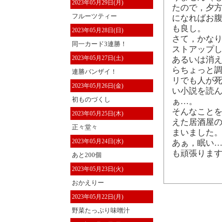
2023年05月29日(月)
たので，夕方
フルーツティー
になればお腹
も良し。
2023年05月28日(日)
さて，かな
同一カード3連勝！
ストアップし
2023年05月27日(土)
あるいは消え
らちょっと調
連勝バンザイ！
リでも人が死
2023年05月26日(金)
い小説を読
初ものづくし
ぁ…。
そんなこと
2023年05月25日(木)
えた居酒屋の
正々堂々
まいました。
2023年05月24日(水)
あぁ，眠い…
も頑張りま
あと200個
2023年05月23日(火)
おかえりー
2023年05月22日(月)
野菜たっぷり味噌汁