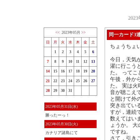
202
<<
>>
2023年05月
同一カード3
日
月
火
水
木
金
土
ちょうちょ
1
2
3
4
5
6
今日，天気
7
8
9
10
11
12
13
濯に行こう
14
15
16
17
18
19
20
た。 って
午後，外か
21
22
23
24
25
26
27
た。 実は
28
29
30
31
音が聴こえ
と開けて外
突き出てい
2023年05月31日(水)
すが，連続
勝ったーっ！
数えてはい
2023年05月30日(火)
ょうか。 
ですね。
カナリア諸島にて
さて，引き