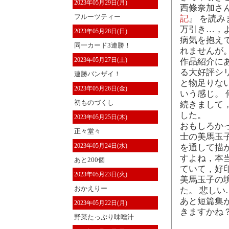
2023年05月29日(月)
西條奈加さん
フルーツティー
記
』 を読み
万引き…，
2023年05月28日(日)
病気を抱え
同一カード3連勝！
れませんが
2023年05月27日(土)
作品紹介に
る大好評シ
連勝バンザイ！
と物足りな
2023年05月26日(金)
いう感じ。 
初ものづくし
続きまして
した。
2023年05月25日(木)
おもしろか
正々堂々
士の美馬玉
2023年05月24日(水)
を通して描
すよね，本
あと200個
ていて，好
2023年05月23日(火)
美馬玉子の
おかえりー
た。 悲しい
あと短篇集
2023年05月22日(月)
きますかね
野菜たっぷり味噌汁