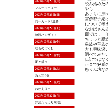
2023年05月29日(月)
読み始めた
フルーツティー
やら…。
あまりに庶
2023年05月28日(日)
宮伊都子妃
同一カード3連勝！
について考
2023年05月27日(土)
なおばさん
面では，「
連勝バンザイ！
ちょっと親
2023年05月26日(金)
皇族や華族
初ものづくし
方も興味深
調べてみた
2023年05月25日(木)
伝記ではな
正々堂々
正直で好感
2023年05月24日(水)
怒りん坊な
あと200個
2023年05月23日(火)
おかえりー
2023年05月22日(月)
野菜たっぷり味噌汁