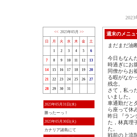
202
<<
>>
2023年05月
週末のメニュ
日
月
火
水
木
金
土
まだまだ油
1
2
3
4
5
6
今日もなんだ
7
8
9
10
11
12
13
時過ぎにお
14
15
16
17
18
19
20
同僚からお
る暇がなか
21
22
23
24
25
26
27
残念。
28
29
30
31
さて，私っ
いました。
車通勤だと
2023年05月31日(水)
ら座って休
勝ったーっ！
昨日 『ラン
2023年05月30日(火)
た，林真理子
た。
カナリア諸島にて
戦前の上流