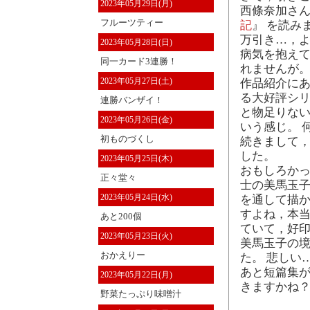
2023年05月29日(月)
西條奈加さん
フルーツティー
記
』 を読み
万引き…，よ
2023年05月28日(日)
病気を抱え
同一カード3連勝！
れませんが
2023年05月27日(土)
作品紹介にあ
る大好評シリ
連勝バンザイ！
と物足りない
2023年05月26日(金)
いう感じ。 
初ものづくし
続きまして，
した。
2023年05月25日(木)
おもしろかっ
正々堂々
士の美馬玉子
2023年05月24日(水)
を通して描か
すよね，本当
あと200個
ていて，好
2023年05月23日(火)
美馬玉子の
おかえりー
た。 悲しい
あと短篇集が
2023年05月22日(月)
きますかね？
野菜たっぷり味噌汁