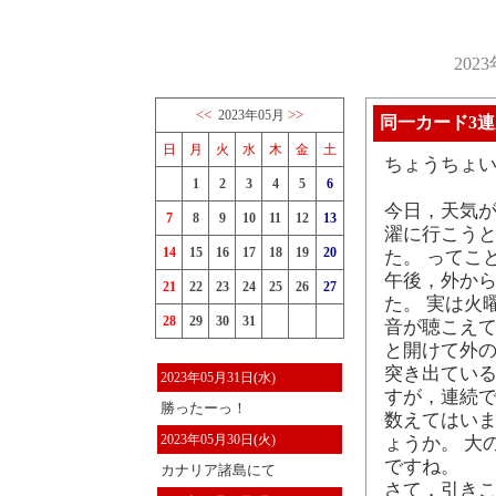
202
<<
>>
2023年05月
同一カード3
日
月
火
水
木
金
土
ちょうちょ
1
2
3
4
5
6
今日，天気
7
8
9
10
11
12
13
濯に行こう
14
15
16
17
18
19
20
た。 ってこ
午後，外から
21
22
23
24
25
26
27
た。 実は火
28
29
30
31
音が聴こえ
と開けて外
突き出ている
2023年05月31日(水)
すが，連続
勝ったーっ！
数えてはいま
2023年05月30日(火)
ょうか。 大
ですね。
カナリア諸島にて
さて，引きこ