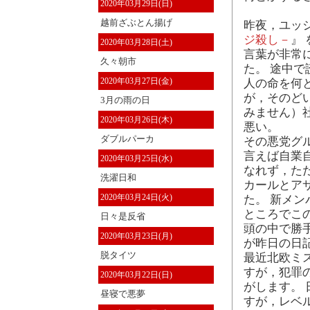
2020年03月29日(日)
越前ざぶとん揚げ
昨夜，ユッ
ジ殺し－
』
2020年03月28日(土)
言葉が非常
久々朝市
た。 途中
2020年03月27日(金)
人の命を何
が，そのど
3月の雨の日
みません）
2020年03月26日(木)
悪い。
ダブルパーカ
その悪党グ
言えば自業
2020年03月25日(水)
なれず，た
洗濯日和
カールとア
2020年03月24日(火)
た。 新メ
ところでこ
日々是反省
頭の中で勝手
2020年03月23日(月)
が昨日の日
脱タイツ
最近北欧ミ
すが，犯罪
2020年03月22日(日)
がします。
昼寝で悪夢
すが，レベ