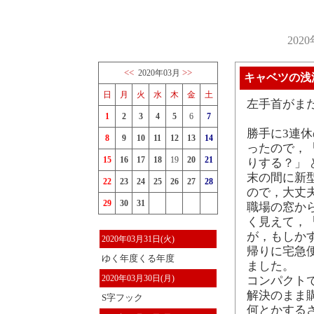
202
<<
>>
2020年03月
キャベツの浅
日
月
火
水
木
金
土
左手首がま
1
2
3
4
5
6
7
勝手に3連
8
9
10
11
12
13
14
ったので，
15
16
17
18
19
20
21
りする？」
末の間に新
22
23
24
25
26
27
28
ので，大丈
29
30
31
職場の窓か
く見えて，
が，もしか
2020年03月31日(火)
帰りに宅急
ゆく年度くる年度
ました。
2020年03月30日(月)
コンパクト
解決のまま
S字フック
何とかする