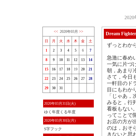
202
<<
>>
2020年03月
Dream Fighte
日
月
火
水
木
金
土
ずっとわか
1
2
3
4
5
6
7
急激に春め
8
9
10
11
12
13
14
一気に片づ
15
16
17
18
19
20
21
朝，あまり
さて，今日
22
23
24
25
26
27
28
一軒目のドラ
29
30
31
目にもわか
「じゃあ，
みると，行
2020年03月31日(火)
看板もない
ゆく年度くる年度
ってことで
2020年03月30日(月)
お店の方が
のは，おそ
S字フック
きないと思