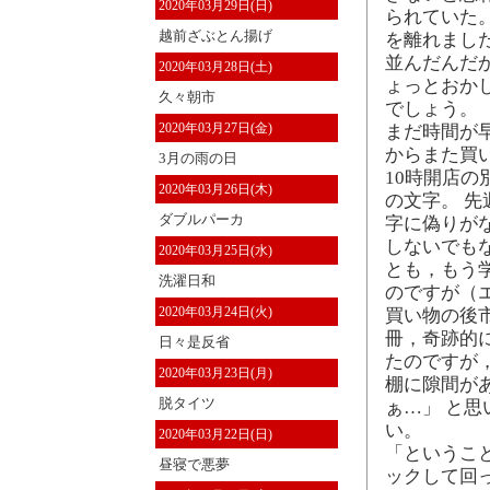
2020年03月29日(日)
られていた
越前ざぶとん揚げ
を離れまし
並んだんだ
2020年03月28日(土)
ょっとおか
久々朝市
でしょう。
2020年03月27日(金)
まだ時間が
からまた買
3月の雨の日
10時開店の
2020年03月26日(木)
の文字。 
ダブルパーカ
字に偽りが
しないでも
2020年03月25日(水)
とも，もう
洗濯日和
のですが（
2020年03月24日(火)
買い物の後
冊，奇跡的
日々是反省
たのですが
2020年03月23日(月)
棚に隙間が
脱タイツ
ぁ…」 と
い。
2020年03月22日(日)
「というこ
昼寝で悪夢
ックして回