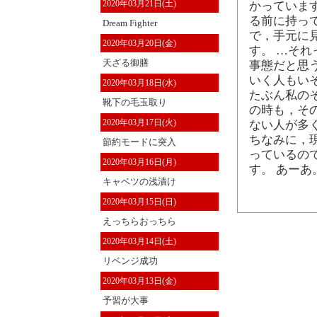
2020年03月21日(土)
かっていま
る前に持っ
Dream Fighter
で，手元に
2020年03月20日(金)
す。 …そ
天ざる御膳
事態だと思
いく人もい
2020年03月18日(水)
たぶん私の
靴下の毛玉取り
の時も，そ
2020年03月17日(火)
ない人が多
ちなみに，
節約モードに突入
っているの
2020年03月16日(月)
す。 あーあ
キャベツの浅漬け
2020年03月15日(日)
えっちらおっちら
2020年03月14日(土)
リベンジ成功
2020年03月13日(金)
予習が大事