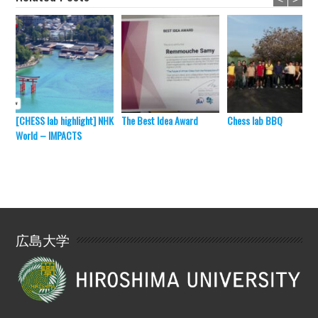
[CHESS lab highlight] NHK
The Best Idea Award
Chess lab BBQ
World – IMPACTS
広島大学