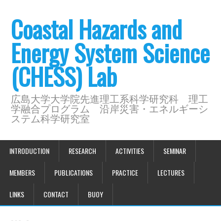
Coastal Hazards and
Energy System Science
(CHESS) Lab
広島大学大学院先進理工系科学研究科 理工
学融合プログラム 沿岸災害・エネルギーシ
ステム科学研究室
INTRODUCTION
RESEARCH
ACTIVITIES
SEMINAR
MEMBERS
PUBLICATIONS
PRACTICE
LECTURES
LINKS
CONTACT
BUOY