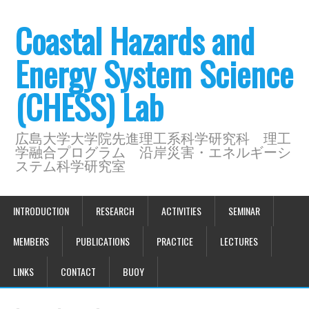
Coastal Hazards and
Energy System Science
(CHESS) Lab
広島大学大学院先進理工系科学研究科 理工
学融合プログラム 沿岸災害・エネルギーシ
ステム科学研究室
INTRODUCTION
RESEARCH
ACTIVITIES
SEMINAR
MEMBERS
PUBLICATIONS
PRACTICE
LECTURES
LINKS
CONTACT
BUOY