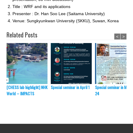
Title : WRF and its applications
Presenter : Dr. Han Soo Lee (Saitama University)
Venue: Sungkyunkwan University (SKKU), Suwan, Korea
Related Posts
<
>
[CHESS lab highlight] NHK
Special seminar in April 1
Special seminar in Marc
World – IMPACTS
24