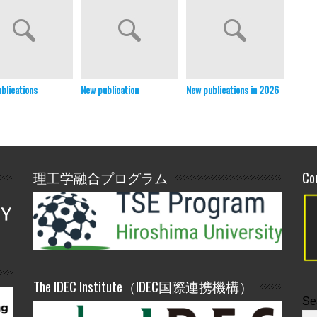
blications
New publication
New publications in 2026
New pu
理工学融合プログラム
Co
The IDEC Institute（IDEC国際連携機構）
Se