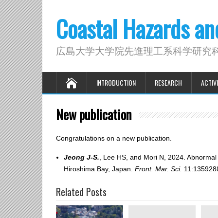
Coastal Hazards a
広島大学大学院先進理工系科学研究
INTRODUCTION
RESEARCH
ACTIVI
New publication
Congratulations on a new publication.
Jeong J-S.
, Lee HS, and Mori N, 2024. Abnormal S
Hiroshima Bay, Japan.
Front. Mar. Sci.
11:135928
Related Posts