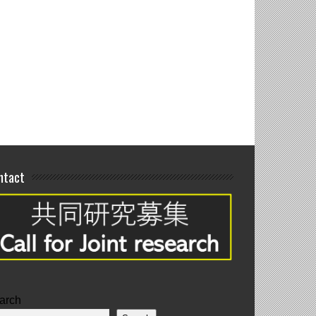
blication
ntact
arch