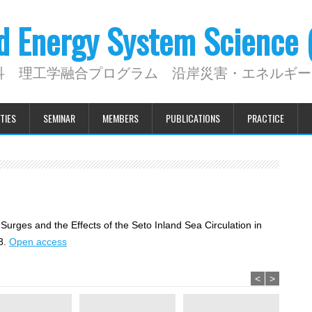
nd Energy System Science
科 理工学融合プログラム 沿岸災害・エネルギー
TIES
SEMINAR
MEMBERS
PUBLICATIONS
PRACTICE
urges and the Effects of the Seto Inland Sea Circulation in
8.
Open access
<
>