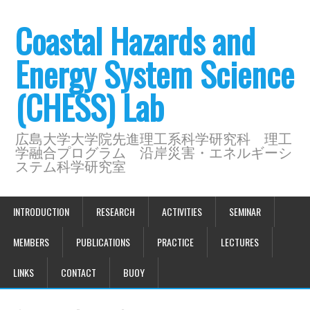
Coastal Hazards and
Energy System Science
(CHESS) Lab
広島大学大学院先進理工系科学研究科 理工
学融合プログラム 沿岸災害・エネルギーシ
ステム科学研究室
INTRODUCTION
RESEARCH
ACTIVITIES
SEMINAR
MEMBERS
PUBLICATIONS
PRACTICE
LECTURES
LINKS
CONTACT
BUOY