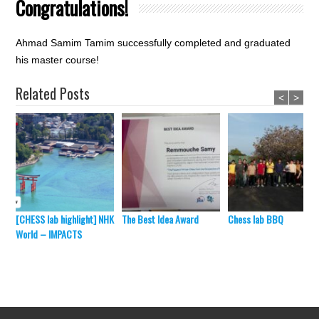
Congratulations!
Ahmad Samim Tamim successfully completed and graduated
his master course!
Related Posts
<
>
[CHESS lab highlight] NHK
The Best Idea Award
Chess lab BBQ
World – IMPACTS