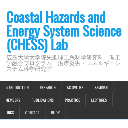
Coastal Hazards and
Energy System Science
(CHESS) Lab
広島大学大学院先進理工系科学研究科 理工
学融合プログラム 沿岸災害・エネルギーシ
ステム科学研究室
INTRODUCTION
RESEARCH
ACTIVITIES
SEMINAR
MEMBERS
PUBLICATIONS
PRACTICE
LECTURES
LINKS
CONTACT
BUOY