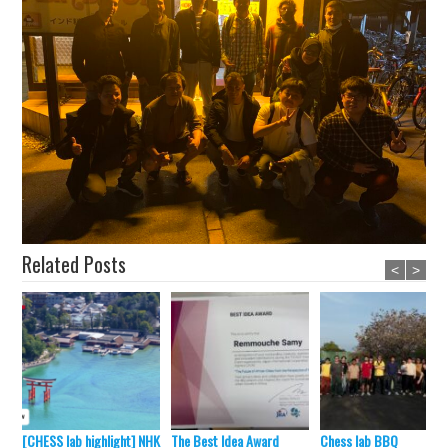
Related Posts
<
>
[CHESS lab highlight] NHK
The Best Idea Award
Chess lab BBQ