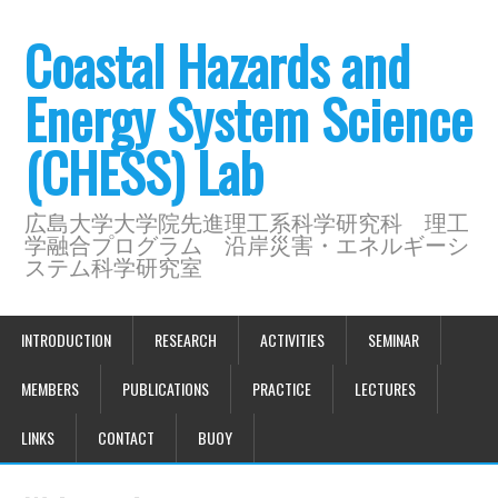
Coastal Hazards and
Energy System Science
(CHESS) Lab
広島大学大学院先進理工系科学研究科 理工
学融合プログラム 沿岸災害・エネルギーシ
ステム科学研究室
INTRODUCTION
RESEARCH
ACTIVITIES
SEMINAR
MEMBERS
PUBLICATIONS
PRACTICE
LECTURES
LINKS
CONTACT
BUOY