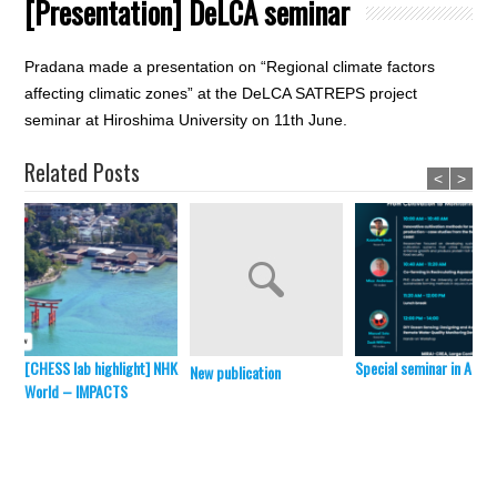
[Presentation] DeLCA seminar
Pradana made a presentation on “Regional climate factors
affecting climatic zones” at the DeLCA SATREPS project
seminar at Hiroshima University on 11th June.
Related Posts
<
>
[CHESS lab highlight] NHK
Special seminar in April 
New publication
World – IMPACTS