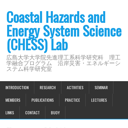
Coastal Hazards and
Energy System Science
(CHESS) Lab
広島大学大学院先進理工系科学研究科 理工
学融合プログラム 沿岸災害・エネルギーシ
ステム科学研究室
INTRODUCTION
RESEARCH
ACTIVITIES
SEMINAR
MEMBERS
PUBLICATIONS
PRACTICE
LECTURES
LINKS
CONTACT
BUOY