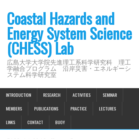
Coastal Hazards and
Energy System Science
(CHESS) Lab
広島大学大学院先進理工系科学研究科 理工
学融合プログラム 沿岸災害・エネルギーシ
ステム科学研究室
INTRODUCTION
RESEARCH
ACTIVITIES
SEMINAR
MEMBERS
PUBLICATIONS
PRACTICE
LECTURES
LINKS
CONTACT
BUOY