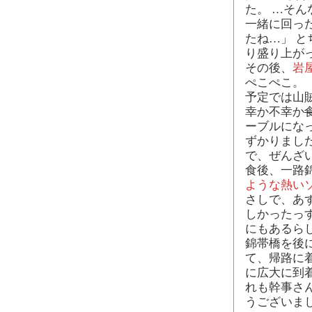
た。 …そ
一緒に回った
たね…」 
り盛り上が
その後、
岩
ぺこぺこ。
予定では山
幸か不幸か
ーブルになっ
ずかりまし
で、ぜんざ
食後、一路
ような熱い
さしで、あ
しかったっ
にもあるら
錦帯橋を後
て、帰路に
に広大に到
れも幹事さ
うございま