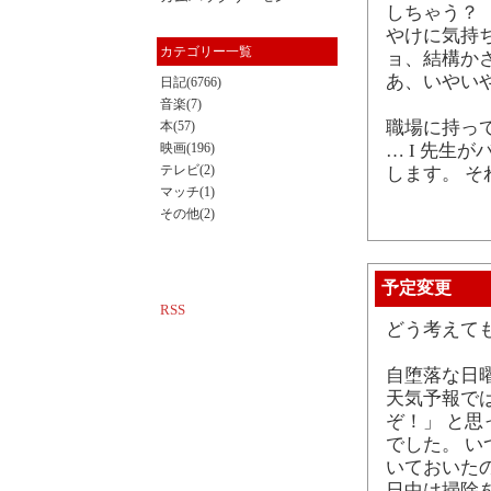
しちゃう？
やけに気持
カテゴリー一覧
ョ、結構か
あ、いやい
日記(6766)
音楽(7)
職場に持っ
本(57)
… I 先生
映画(196)
テレビ(2)
します。 
マッチ(1)
その他(2)
予定変更
RSS
どう考えて
自堕落な日
天気予報で
ぞ！」 と
でした。 
いておいた
日中は掃除