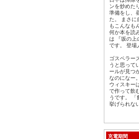
ンを炒めた
準備をし、
た。 まさに
もこんなも
何か本を読
は 『坂の上
です。 登
ゴスペラー
うと思って
ールが見つ
なのになー
ウィスキー
で作って飲
うです。 
挙げられな
充電期間