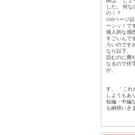
降は 「し
した。 何な
の！？
350ページ
ーンッ！で
個人的な感
すごいんで
ろいのです
なり以下。
読むのに費
なるので伏字
が、
死んだ
章なんて 
した、チャ
す。 「こ
しようもあ
短編・中編
も納得いき