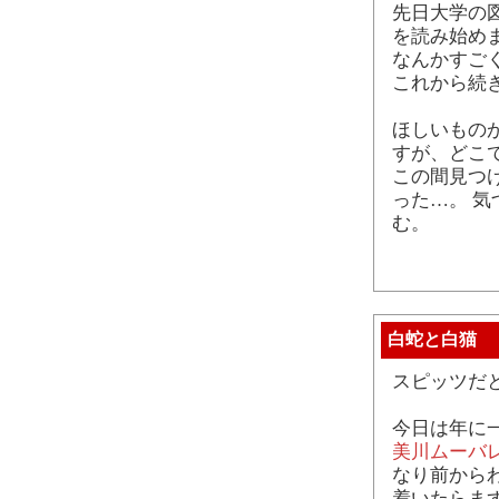
先日大学の
を読み始め
なんかすご
これから続
ほしいもの
すが、どこ
この間見つ
った…。 
む。
白蛇と白猫
スピッツだ
今日は年に
美川ムーバ
なり前から
着いたらまず