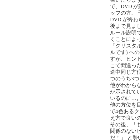
で、DVD 
ッフの方。 
DVD が終
後まで見ま
ルール説明
くことによ
「クリスタ
ルです) へ
すが、ヒン
こで間違っ
途中同じ方
つのうち3
他がわから
が示されて
いるのに…
他の方位を
で4色あるク
え方で良い
その後、「も
関係のないヒ
だ！」 と勢