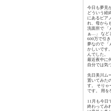
今日も夢見
どういう経
にあるピアノ
れ、母からも
洗面所で 
ぁ…」 など
600万で
夢なので 
かしいです
んでした。
最近夜中に
自分では気
先日美川ム
置いてみた
す。 そりゃ
です。 用
11月も今日
終わってみれ