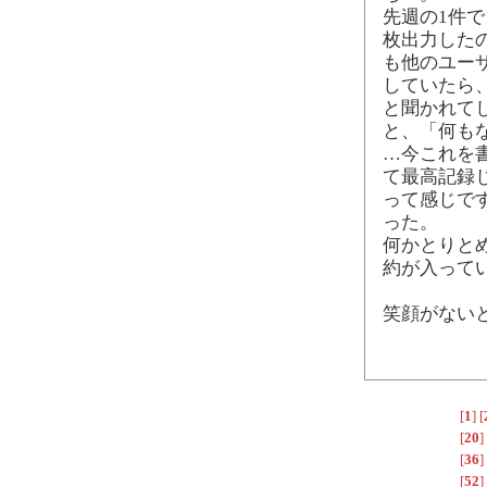
先週の1件で
枚出力した
も他のユー
していたら
と聞かれて
と、「何も
…今これを
て最高記録
って感じで
った。
何かとりと
約が入って
笑顔がない
[
1
]
[
[
20
]
[
36
]
[
52
]