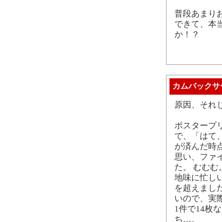
普段あまり
できて、本
か！？
カムバックサ
原因、それ
ポスタープ
で、「はて
が済んだ時
思い、ファ
た。 むむむ
地味に忙し
を超えまし
いので、実
1件で14枚
ち…。