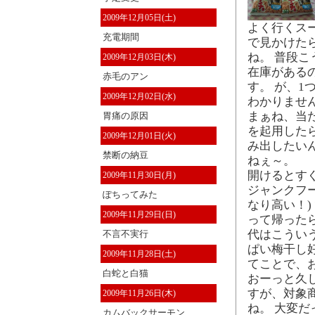
2009年12月05日(土)
よく行くス
充電期間
で見かけた
ね。 普段
2009年12月03日(木)
在庫がある
赤毛のアン
す。 が、
2009年12月02日(水)
わかりません
まぁね、当
胃痛の原因
を起用した
2009年12月01日(火)
み出したい
禁断の納豆
ねぇ～。
開けるとす
2009年11月30日(月)
ジャンクフ
ぽちってみた
なり高い！)
2009年11月29日(日)
って帰った
代はこうい
不言不実行
ぱい梅干し
2009年11月28日(土)
てことで、
白蛇と白猫
おーっと久
すが、対象商
2009年11月26日(木)
ね。 大変だ
カムバックサーモン