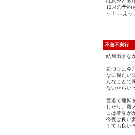
は意外と多
12月の予約
っ！ …えっ
不言不実行
結局出さな
気づけば今
なに観たい
んなことで
ないからい
雪道で運転
したり、殺
日は夢見が
今夜は良い
くても良い