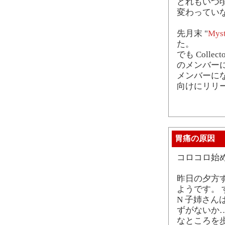
どれもいつ
変わってい
先月末 "
Myst
た。
でも Collect
のメンバー
メンバーに
向けにリリ
胃痛の原因
コロコロ始
昨日の夕方す
ようです。
N 子姉さん
ずがないか
なところを