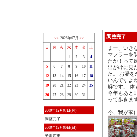
調整完了
<<
>>
2026年07月
日
月
火
水
木
金
土
まー、いき
マフラーを
1
2
3
4
たか！って
5
6
7
8
9
10
11
出がけに見
た。 お湯を
12
13
14
15
16
17
18
いんですよ
19
20
21
22
23
24
25
解です。 
今年もあと
26
27
28
29
30
31
って歩きま
2009年12月07日(月)
今、我が家
調整完了
2009年12月06日(日)
予定変更