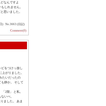
んどなんですよ
かもしれません。
だと思いました。
日)
No.3663
(日記)
Comment(0)
レビをつけっ放し
に上がりました。
みたいだったの
も静か。 そして
「2階」 と私。
もないべ。
りました。 あま