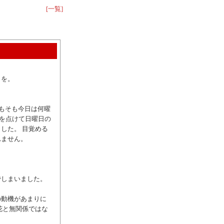
[一覧]
トを。
そもそも今日は何曜
ビを点けて日曜日の
した。 目覚める
れません。
でしまいました。
の動機があまりに
花と無関係ではな
。