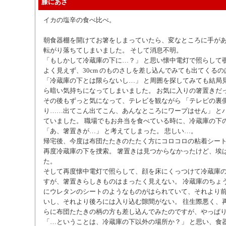
膝にあざ
イカの塩辛の食べ比べ。
朝食器棚を開けてお箸をしまっていたら、変なところに手が
転がり落ちてしまいました。 そして消息不明。
「もしかして冷蔵庫の下に…？」 と思い懐中電灯で照らして
よく見えず、30cm のものさしを差し込んでみても出てくる
「冷蔵庫の下とは限らないし…」 と周囲を探してみても結局
ら暗い気持ちになってしまいました。 お気に入りの箸置きだった
その後もずっと気になって、テレビを観ながら 「テレビの裏
り……出てこん出てこん、あんなところにワープはせん」 と
ていました。 職場でもお弁当を食べている時に、冷蔵庫の下
「あ、箸置きが…」 と考えてしまった。 悲しい…。
帰宅後、今度は布団たたきのたたく方にコロコロの粘着シー
再度冷蔵庫の下を捜索。 箸置きは見つからなかったけど、埃
た。
そして再度懐中電灯で照らして、顔を床にくっつけて冷蔵庫
すが、箸置きらしきものはまったく見えない。 冷蔵庫のちょ
にウレタンのシートのようなものがはられていて、それより
いし、それより後ろには入り込む隙間がない。 往生際悪く、
らに布団たたきの柄の方も差し込んでみたのですが、やっぱ
「…ということは、冷蔵庫の下以外の場所か？」 と思い、食