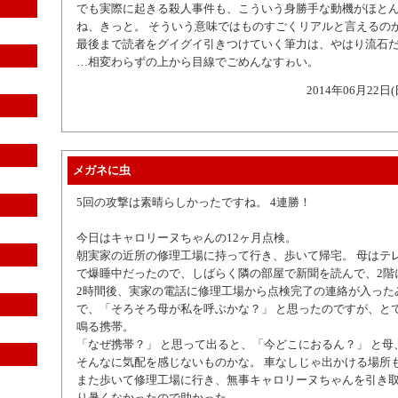
でも実際に起きる殺人事件も、こういう身勝手な動機がほと
ね、きっと。 そういう意味ではものすごくリアルと言えるの
最後まで読者をグイグイ引きつけていく筆力は、やはり流石
…相変わらずの上から目線でごめんなすゎい。
2014年06月22日(
メガネに虫
5回の攻撃は素晴らしかったですね。 4連勝！
今日はキャロリーヌちゃんの12ヶ月点検。
朝実家の近所の修理工場に持って行き、歩いて帰宅。 母はテ
で爆睡中だったので、しばらく隣の部屋で新聞を読んで、2階
2時間後、実家の電話に修理工場から点検完了の連絡が入った
で、「そろそろ母が私を呼ぶかな？」 と思ったのですが、とて
鳴る携帯。
「なぜ携帯？」 と思って出ると、「今どこにおるん？」 と母、
そんなに気配を感じないものかな。 車なしじゃ出かける場所
また歩いて修理工場に行き、無事キャロリーヌちゃんを引き取
り暑くなかったので助かった。