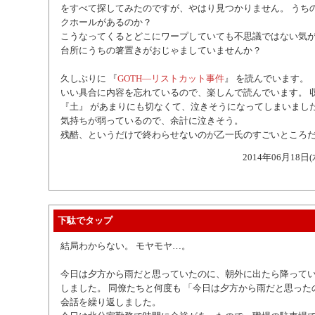
をすべて探してみたのですが、やはり見つかりません。 うち
クホールがあるのか？
こうなってくるとどこにワープしていても不思議ではない気が
台所にうちの箸置きがおじゃましていませんか？
久しぶりに 『
GOTH―リストカット事件
』 を読んでいます。
いい具合に内容を忘れているので、楽しんで読んでいます。 
『土』 があまりにも切なくて、泣きそうになってしまいました
気持ちが弱っているので、余計に泣きそう。
残酷、というだけで終わらせないのが乙一氏のすごいところ
2014年06月18日(
下駄でタップ
結局わからない。 モヤモヤ…。
今日は夕方から雨だと思っていたのに、朝外に出たら降って
しました。 同僚たちと何度も 「今日は夕方から雨だと思った
会話を繰り返しました。