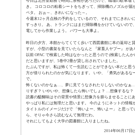
今日は北分室勤務で時間に余裕があったので、職場の駐車場
き。 コロコロの粘着シートをちぎって、掃除機のノズルが届
ペタ。 おぉ～、きれいになった～。
今週末12ヶ月点検の予約をしているので、それまでにきれい
すっきり。 あ、トランクにはまだ掃除機をかけていないので
電してから作業しよう。 パワーも大事よ。
昨日の夕方、本館からてくてく歩いて西図書館に本の返却と
すが、小型の書架を見ていたらなんと 『家畜人ヤプー』 があ
以前 OPAC で検索した時はなかったと思うので (検索したん
だと思いますが、5巻中2冊が貸し出されていました。
たぶんですが、私は怖くて一生読むことができない本だと思
方が借りられたのかが気になります。 いや、「勇気があるなー
で。
怖くないのかなぁ…、夢に見てうなされたりしないのかなぁ
りすぎ？ いやいや、想像したら怖いでしょ？ …想像するな？
読書の醍醐味はその背景や情景に想像力を膨らませることに
やっぱり私には無理だと思います。 今のようにネットの情報
タイトルのイメージだけで 「怖いよー、怖いよー」 と思って
ら、そりゃ今さら読むなんて無理だわ。
それにしてもよく大学の図書館に入りましたね。
2014年06月17日(