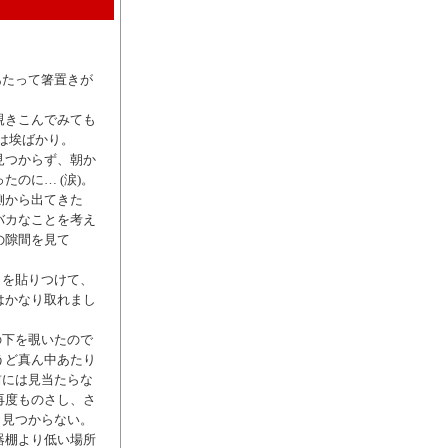
あたって箸置きが
覗きこんでみても
のは埃ばかり。
見つからず、朝か
のに… (涙)。
側から出てきた
バカなことを考え
の隙間を見て
トを貼りつけて、
はかなり取れまし
の下を覗いたので
うど真ん中あたり
前には見当たらな
再度ものさし、さ
り見つからない。
器棚より低い場所