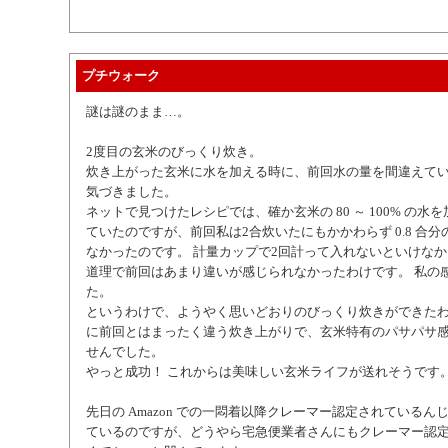
プチウォーク
謎は謎のまま…。
2度目の玄米のびっくり炊き。
炊き上がった玄米に水を加える時に、前回水の量を間違えて
気づきました。
ネットで見つけたレシピでは、確か玄米の 80 ～ 100% の水
ていたのですが、前回私は2合炊いたにもかかわらず 0.8 合
なかったのです。 計量カップで2回計って入れないといけな
道理で前回はあまり違いが感じられなかったわけです。 私の
た。
というわけで、ようやく思いどおりのびっくり炊きができた
に前回とはまったく違う炊き上がりで、玄米特有のパサパサ
せんでした。
やっと成功！ これからは美味しい玄米ライフが送れそうです
先日の Amazon での一悶着以降クレーマー認定されているん
ているのですが、どうやら宅急便業者さんにもクレーマー認