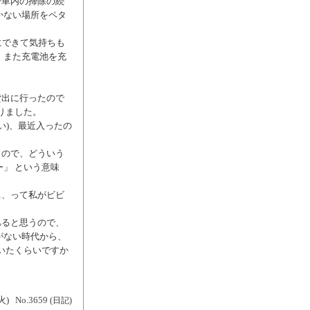
で車内の掃除の続
かない場所をペタ
にできて気持ちも
、また充電池を充
貸出に行ったので
りました。
かい)、最近入ったの
うので、どういう
」 という意味
…、って私がビビ
あると思うので、
がない時代から、
いたくらいですか
火)
No.3659
(日記)