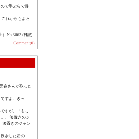
たので手ぶらで帰
 これからもよろ
土)
No.3662
(日記)
Comment(0)
野元春さんが歌った
。
んですよ、きっ
のですが、「もし
…。 箸置きのジ
、箸置きのジャン
も捜索した缶の