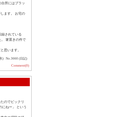
の台所にはブラッ
します。 お宅の
収録されている
。 箸置きの件で
だと思います。
水)
No.3660
(日記)
Comment(0)
いたのでビックリ
のにねー」 という