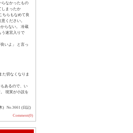
からなかったもの
てしまったか
こちらもなめて良
注意ください。
からない。 冷蔵
もう迷宮入りで
良いよ」 と言っ
また切なくなりま
件もあるので、い
。 現実が小説を
木)
No.3661
(日記)
Comment(0)