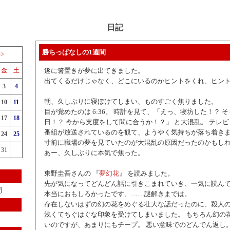
日記
勝ちっぱなしの1週間
>>
金
土
遂に箸置きが夢に出てきました。
出てくるだけじゃなく、どこにいるのかヒントをくれ、ヒン
3
4
朝、久しぶりに寝ぼけてしまい、ものすごく焦りました。
10
11
目が覚めたのは 6:36。 時計を見て、「えっ、寝坊した！？ 
17
18
日！？ 今から支度をして間に合うか！？」 と大混乱。 テレ
番組が放送されているのを観て、ようやく気持ちが落ち着きま
24
25
寸前に職場の夢を見ていたのが大混乱の原因だったのかもし
31
あー、久しぶりに本気で焦った。
東野圭吾さんの 『
夢幻花
』 を読みました。
先が気になってどんどん話に引きこまれていき、一気に読ん
間
本当におもしろかったです、……謎解きまでは。
存在しないはずの幻の花をめぐる壮大な話だったのに、殺人
浅くてちぐはぐな印象を受けてしまいました。 もちろん幻の
いのですが、あまりにもチープ。 悪い意味でのどんでん返し