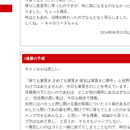
帰りに産直市に寄ったのですが、特に気になるものもなかっ
りました。 ちょっと残念。
何はともあれ、点検が終わったのでなんとなく安心しました。
しくね。＞ キャロリーヌちゃん
2014年06月21日(
3連勝の予感
キャンセルは悲しい。
「寝ても箸置き さめても箸置き 彼女は箸置きに夢中」 と佐
わけではありませんが、今日も箸置きのことを考えています
冷蔵庫の下にないのであれば、どこか別の場所にあるはずな
と。 往生際の悪い私は、今日も執念で捜索。
台所にはパカっと押し開ける蓋が前面についたゴミ箱がある
かしたら勢いであの蓋を押し開けて中に落ちてしまったのかも
ャンプ力をなめんなよ」 と思い、中を捜索。 結論から言うと
プ力はなめて良し。 と言うか、そもそもジャンプしない。
一番悲しいのはゴミと一緒に捨ててしまうことなので、昨日