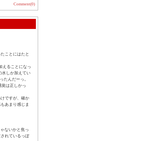
Comment(0)
いたことにはたと
を加えることになっ
分の水しか加えてい
かったんだーっ。
感覚は正しかっ
わけですが、確か
感もあまり感じま
。
じゃないかと焦っ
定されているっぽ