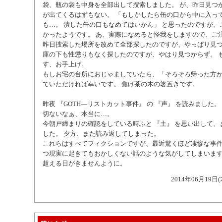
袋、瓶の袋も中身を全部出して捜索しました。 が、昨日見つ
が出てくるはずもない。 「もしかしたら缶の口から中に入っ
も…。 潰した缶の口もなめてはいかん」 と思ったのですが、
かったようです。 あ、実際になめると怪我をしますので、ご
昨日捜索した場所を改めて全部探したのですが、やっぱり見つ
庫の下も性懲りもなく探したのですが、やはり見つからず。 
す、お手上げ。
もしお宅の台所におじゃましていたら、「そろそろ帰った方が
ていただければ幸いです。 焦げ茶の木の箸置きです。
昨夜 『GOTH―リストカット事件』 の 『声』 を読みました。
切ないなぁ、本当に…。
今朝戸締まりの確認をしている時ふと 『土』 を思い出して、
した。 夕方、また読み返してしまった。
これらはすべてフィクションですが、最近驚くほど凄惨な事
つ現実に起きてもおかしくない話のような気がしてしまいます
超える日がきませんように。
2014年06月19日(