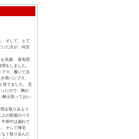
。 そして、とて
ていた方が、何百
を洗濯。 座布団
整理をしました。
ンプス、履いて歩
履き用パンプス、
く捨てました。 玄
だったので、胸が
い靴を取っておい
布団を取り込もう
に上の部屋のベラ
、午前中は漏れて
。 そして帰宅
となく取り込んだ