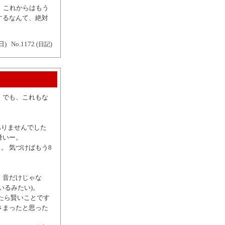
 これからはもう
するなんて、絶対
日)
No.1172
(日記)
 でも、これもな
ありませんでした
暑いー。
。 気づけばもう8
。
 音だけじゃな
いるみたい)。
たら賢いことです
さまったと思った