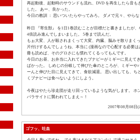
再起動後、起動時のサウンドも流れ、DVD を再生したら音も
した。 あー、良かった。
今日の教訓 ： 思いついたらやってみろ。 ダメで元々、やら
昨日 『寄生獣』 を1日1巻読むことが目標だと書きましたが
4倍読み進んでしまいました。 5巻まで読んだ。
もぉ大変、人が殺されまくって大変、内臓、脳みそ散りまくっ
片付けするんでしょうね、本当に (漫画なので心配する必要はあ
冊も読めば、そのグロさにも慣れてくるってもんです。
今日のお昼、お弁当に入れてきたブナピーがミギーに見えて
ばかった。 しめじの分岐して伸びた傘のところが、ミギーや
ーんと伸びた目に見えてきて、食欲減退。 思い出しても、ちと
くブナピーは食べないようにしよう。
今夜はやたら珍走団が走り回っているような気がします。 ホ
パラサイトに襲われてしまえ～！
2007年08月08日(
ゴフッ、吐血
今日も暑いですね。 でも夜はまだエアコンなしで過ごせそう