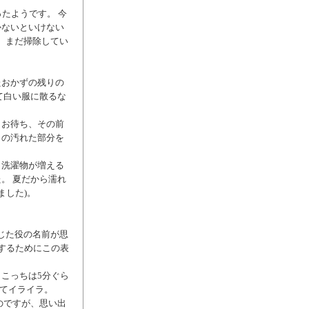
たようです。 今
かないといけない
、まだ掃除してい
たおかずの残りの
て白い服に散るな
とお待ち、その前
トの汚れた部分を
、洗濯物が増える
。 夏だから濡れ
ました)。
じた役の名前が思
くするためにこの表
こっちは5分ぐら
くてイライラ。
のですが、思い出