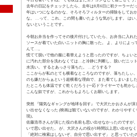
去年の日記をチェックしたら、去年は8月6日に初クーラーだっ
年はいつになるのかな、そろそろフィルターの掃除をしてお
な。 …って、これ、この間も書いたような気がします。 はい
ないということです。
今朝お弁当を作ってその後片付けしていたら、お弁当に入れ
ソースが着ていた白いニットの胸に散った。 よ、よりによっ
んて…。
慌てて脱いで他の服に着替えようと思ったのですが、ちょい
に汚れた部分を洗わなくては…と冷静に判断し、脱いだニッ
水洗い。 するとあっさり落ちた。 …どうする？
ここからが私のとても横着なところなのですが、落ちたしぃ
のも嫌だからぁという超横着な理由で、また着てしまいました
たところも体温ですぐ乾くだろう (一応ドライヤーでも乾かし
こんな奴ですが、これからもよろしくお願いします。
突然 『陽気なギャングが地球を回す』 で大沢たかおさんが演
い出せなくなった (映画は観ていないのですが、わかりやす
現)。
佐藤浩市さんが演じた役の名前も思い出せなかったのですが、
いで思い出せた。 が、大沢さんの役が1時間以上思い出せな
「絶対に検索はしないぞ、自分で思い出すぞ」 と思っていた