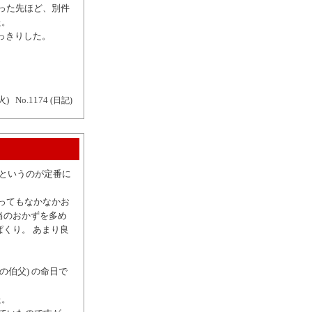
った先ほど、別件
た。
っきりした。
。
火)
No.1174
(日記)
 というのが定番に
ってもなかなかお
当のおかずを多め
くり。 あまり良
の伯父) の命日で
た。