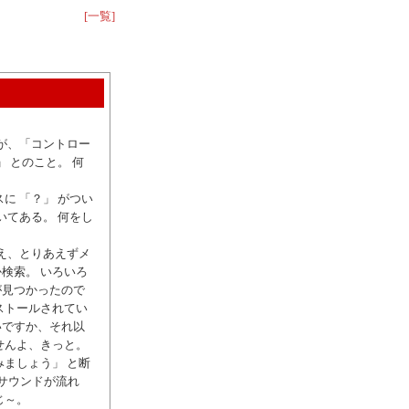
[一覧]
が、「コントロー
 とのこと。 何
に 「？」 がつい
いてある。 何をし
え、とりあえずメ
検索。 いろいろ
が見つかったので
ストールされてい
いですか、それ以
せんよ、きっと。
ましょう」 と断
のサウンドが流れ
じ～。