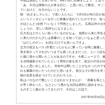
今朝は遅刻しても良いから、8時15分に黙祷をしよう…と思
「あ、今日は掃除の人が来る日だ」 と思い出して断念。 すご
ているけど、仕方のないことです。
朝 『めざましテレビ』 で若い人たちに 「8月6日が何の日か
というインタビューを行った映像が流れていたのですが、知
がほとんど (全然？) いなくて愕然としました。 広島以外の
しょうか。 悲しい気持ちになりました。
広大生はどのくらい知っているのかなぁ。 他県から来た学生
に来たのだから少しは原爆のことを知ってほしいなぁと思っ
『はだしのゲン』 を読むだけでも良いんですよ。
父方の祖父もバス (市電だったかも) に乗っている時に被爆し
突き刺さってそれがいつまでも残ったままだった、という話
た後に母から聞いたことがあるのですが、今夜ニュースで、
を当時撮影されていたという男性の姿を見て、祖父の片目が
をふと思い出しました。 存命中は聞いたことがなかったので
れも被爆のせいだったのだと思います。 祖父もその視力を失っ
朝の光景を焼きつけていたのだろうか…。
私はバカなので難しいことはわかりませんが、「原爆を落と
が早く終わった」 などという愚かな台詞は絶対に認めません。
ものすごく腹が立ってきたので、今日はこの辺で。
2007年08月06日(