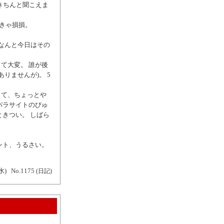
きちんと聞こえま
なきゃ損損。
、なんと今日はその
て大変。 誰が後
りませんが)。 5
きて、ちょっとや
パラサイトのびゅ
きつい。 しばら
ント、うるさい。
水)
No.1175
(日記)
。