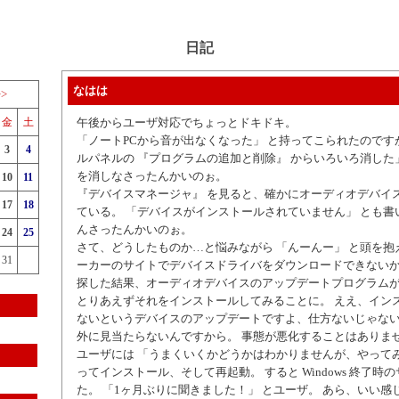
日記
なはは
>>
金
土
午後からユーザ対応でちょっとドキドキ。
「ノートPCから音が出なくなった」 と持ってこられたのです
3
4
ルパネルの 『プログラムの追加と削除』 からいろいろ消した」
を消しなさったんかいのぉ。
10
11
『デバイスマネージャ』 を見ると、確かにオーディオデバイス
17
18
ている。 「デバイスがインストールされていません」 とも書
んさったんかいのぉ。
24
25
さて、どうしたものか…と悩みながら 「んーんー」 と頭を抱
31
ーカーのサイトでデバイスドライバをダウンロードできないか
探した結果、オーディオデバイスのアップデートプログラム
とりあえずそれをインストールしてみることに。 ええ、イン
ないというデバイスのアップデートですよ、仕方ないじゃな
外に見当たらないんですから。 事態が悪化することはありま
ユーザには 「うまくいくかどうかはわかりませんが、やってみ
ってインストール、そして再起動。 すると Windows 終了時
た。 「1ヶ月ぶりに聞きました！」 とユーザ。 あら、いい感