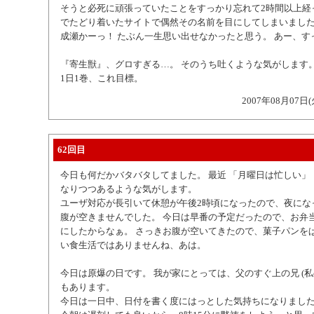
そうと必死に頑張っていたことをすっかり忘れて2時間以上経
でたどり着いたサイトで偶然その名前を目にしてしまいまし
成瀬かーっ！ たぶん一生思い出せなかったと思う。 あー、す
『寄生獣』、グロすぎる…。 そのうち吐くような気がします
1日1巻、これ目標。
2007年08月07日(
62回目
今日も何だかバタバタしてました。 最近 「月曜日は忙しい」
なりつつあるような気がします。
ユーザ対応が長引いて休憩が午後2時頃になったので、夜にな
腹が空きませんでした。 今日は早番の予定だったので、お弁
にしたからなぁ。 さっきお腹が空いてきたので、菓子パンをぱ
い食生活ではありませんね、あは。
今日は原爆の日です。 我が家にとっては、父のすぐ上の兄 (私
もあります。
今日は一日中、日付を書く度にはっとした気持ちになりまし