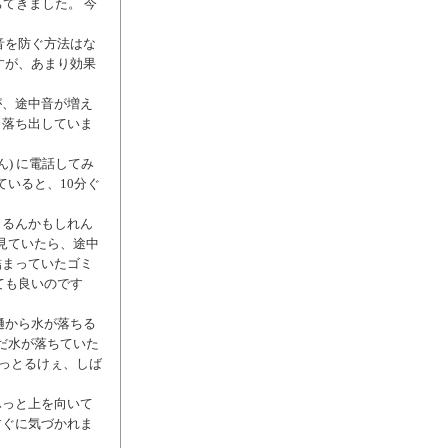
てきました。 今
音を防ぐ方法はな
すが、あまり効果
が、途中音が増え
も落ち出していま
) に電話してみ
ていると、10分ぐ
とるんかもしれん
見ていたら、途中
詰まっていたゴミ
ても良いのです
樋から水が落ちる
だ水が落ちていた
まっとるけぇ、しば
ふっと上を向いて
すぐに気づかれま