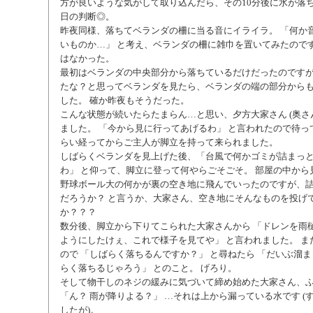
方が良いような気がして取り込んだら、その10分後に水が落ち
日の判断◎。
昨夜同様、落ちてベランダの柵に当る音にイライラ。 「何か
いものか…」 と考え、ベランダの柵に雑巾を置いてみたので
はなかった。
最初はベランダの中央部分から落ちているだけだったのです
たな？と思ってベランダを見たら、ベランダの端の部分から
した。 確か昨夜もそうだった。
こんな状態が続いたらたまらん…と思い、夕方大家さん (奥さん
ました。 「今から見に行ってあげるわ」 と言われたので待っ
らい経ってからご主人が脚立を持って来られました。
しばらくベランダを見上げた後、「台風で何かゴミが詰まっ
わ」 と仰って、脚立に登って何やらごそごそ。 部屋の中から
野球ボール大の何かが裏の空き地に飛んでいったのですが、
だろうか？ と言うか、大家さん、空き地にそんなものを投げ
か？？？
数分後、脚立から下りてこられた大家さんから 「ドレンを雨
ようにしたけぇ、これで様子を見てや」 と言われました。 ま
ので 「しばらく落ちるんですか？」 と尋ねたら 「だいぶ溜
らく落ちるじゃろう」 とのこと。 げろり。
そして物干しのネジの緩みに気づいて締め始めた大家さん、
「ん？ 雨が降りよる？」 …それは上から漏っている水です (
したが)。