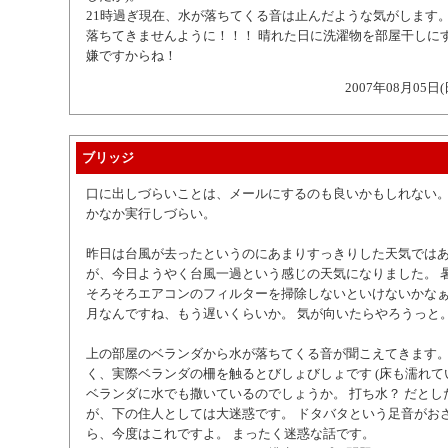
21時過ぎ現在、水が落ちてくる音は止んだような気がします。
落ちてきませんように！！！ 晴れた日に洗濯物を部屋干しに
嫌ですからね！
2007年08月05日(
ブリッジ
口に出しづらいことは、メールにするのも良いかもしれない。
かなか実行しづらい。
昨日は台風が去ったというのにあまりすっきりした天気では
が、今日ようやく台風一過という感じの天気になりました。 
そろそろエアコンのフィルターを掃除しないといけないかなぁ
月なんですね、もう遅いくらいか。 気が向いたらやろうっと
上の部屋のベランダから水が落ちてくる音が聞こえてきます。
く、実際ベランダの柵を触るとびしょびしょです (床も濡れて
ベランダに水でも撒いているのでしょうか。 打ち水？ だとし
が、下の住人としては大迷惑です。 ドタバタという足音がお
ら、今度はこれですよ。 まったく迷惑な話です。