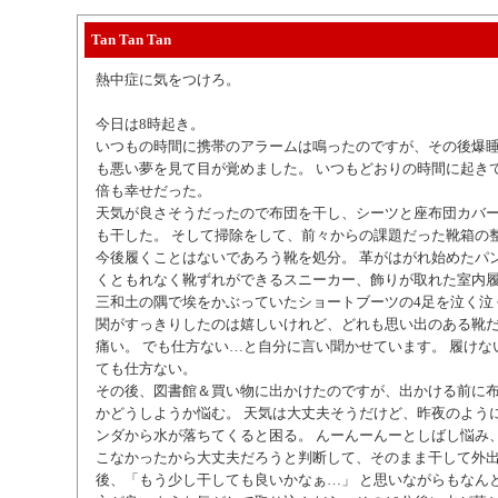
Tan Tan Tan
熱中症に気をつけろ。
今日は8時起き。
いつもの時間に携帯のアラームは鳴ったのですが、その後爆睡
も悪い夢を見て目が覚めました。 いつもどおりの時間に起き
倍も幸せだった。
天気が良さそうだったので布団を干し、シーツと座布団カバー
も干した。 そして掃除をして、前々からの課題だった靴箱の
今後履くことはないであろう靴を処分。 革がはがれ始めたパ
くともれなく靴ずれができるスニーカー、飾りが取れた室内
三和土の隅で埃をかぶっていたショートブーツの4足を泣く泣
関がすっきりしたのは嬉しいけれど、どれも思い出のある靴
痛い。 でも仕方ない…と自分に言い聞かせています。 履けな
ても仕方ない。
その後、図書館＆買い物に出かけたのですが、出かける前に
かどうしようか悩む。 天気は大丈夫そうだけど、昨夜のよう
ンダから水が落ちてくると困る。 んーんーんーとしばし悩み
こなかったから大丈夫だろうと判断して、そのまま干して外出
後、「もう少し干しても良いかなぁ…」 と思いながらもなん