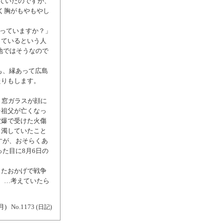
っていたのですが、
く胸がもやもやし
知っていますか？」
っているという人
土地ではそうなので
も、縁あって広島
たりもします。
、窓ガラスが顔に
を祖父が亡くなっ
被爆で受けた火傷
白濁していたこと
すが、おそらくあ
た目に8月6日の
したおかげで戦争
 …考えていたら
月)
No.1173
(日記)