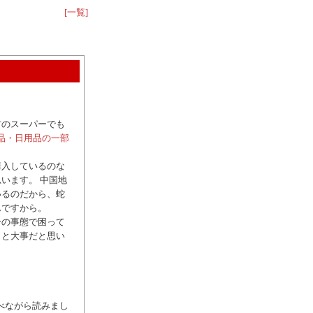
[一覧]
方のスーパーでも
品・日用品の一部
購入しているのな
います。 中国地
いるのだから、蛇
んですから。
一の事態で困って
っと大事だと思い
浮かべながら読みまし