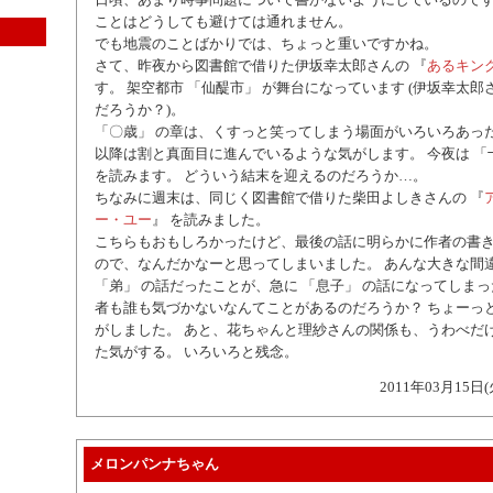
ことはどうしても避けては通れません。
でも地震のことばかりでは、ちょっと重いですかね。
さて、昨夜から図書館で借りた伊坂幸太郎さんの 『
あるキン
す。 架空都市 「仙醍市」 が舞台になっています (伊坂幸太
だろうか？)。
「〇歳」 の章は、くすっと笑ってしまう場面がいろいろあっ
以降は割と真面目に進んでいるような気がします。 今夜は 「
を読みます。 どういう結末を迎えるのだろうか…。
ちなみに週末は、同じく図書館で借りた柴田よしきさんの 『
ー・ユー
』 を読みました。
こちらもおもしろかったけど、最後の話に明らかに作者の書
ので、なんだかなーと思ってしまいました。 あんな大きな間違
「弟」 の話だったことが、急に 「息子」 の話になってしまっ
者も誰も気づかないなんてことがあるのだろうか？ ちょーっ
がしました。 あと、花ちゃんと理紗さんの関係も、うわべだ
た気がする。 いろいろと残念。
2011年03月15日(
メロンパンナちゃん