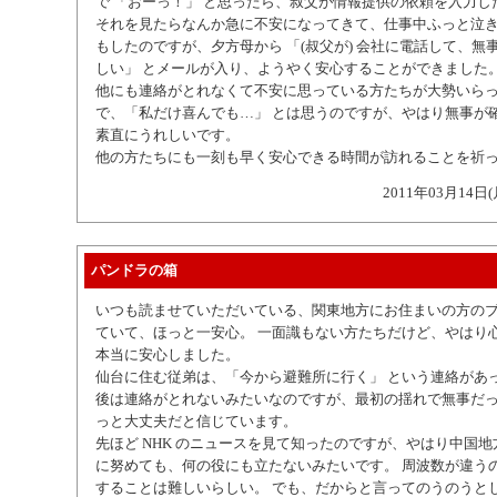
で 「おーっ！」 と思ったら、叔父が情報提供の依頼を入力し
それを見たらなんか急に不安になってきて、仕事中ふっと泣
もしたのですが、夕方母から 「(叔父が) 会社に電話して、無
しい」 とメールが入り、ようやく安心することができました
他にも連絡がとれなくて不安に思っている方たちが大勢いら
で、「私だけ喜んでも…」 とは思うのですが、やはり無事が
素直にうれしいです。
他の方たちにも一刻も早く安心できる時間が訪れることを祈
2011年03月14日(
パンドラの箱
いつも読ませていただいている、関東地方にお住まいの方の
ていて、ほっと一安心。 一面識もない方たちだけど、やはり
本当に安心しました。
仙台に住む従弟は、「今から避難所に行く」 という連絡があ
後は連絡がとれないみたいなのですが、最初の揺れで無事だ
っと大丈夫だと信じています。
先ほど NHK のニュースを見て知ったのですが、やはり中国
に努めても、何の役にも立たないみたいです。 周波数が違う
することは難しいらしい。 でも、だからと言ってのうのうと