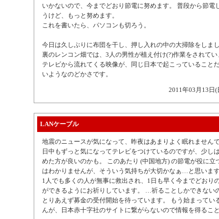
いかないので、今までどおり節電に努めます。 普段から節電
うけど、もっと努めます。
これを書いたら、パソコンも切ろう。
今日は久しぶりに布団を干し、押し入れの中の大掃除をしま
裏のレンコン畑では、3人の男性が植え付け(?)作業をされて
テレビから流れてくる映像が、同じ日本で起こっていること
いようなのどかさです。
2011年03月13日(
LANケーブル
地震のニュースが気になって、昨夜はあまりよく眠れません
日中もずっと気になってテレビをつけているのですが、少し
めた方が良いのかも。 このあたり (中国地方) の節電が役に
はわかりませんが、そういう気持ちが大切かなぁ…と思いま
1人でも多くの人が無事に救出され、1日も早く今までどおり
ができるようにお祈りしています。 …祈ることしかできない
とりあえず募金の受付開始を待っています。 もう始まってい
んが、日本赤十字社のサイトに繋がらないので情報を得るこ