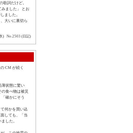
容の歌詞だけど。
みました」 とお
がしました。
と、大いに裏切ら
水)
No.2503
(日記)
の CM が続く
品薄状態に驚い
その食べ物は被災
、「確かにそう
って何かを買い込
直面しても、「当
いました。
すが、この地震の