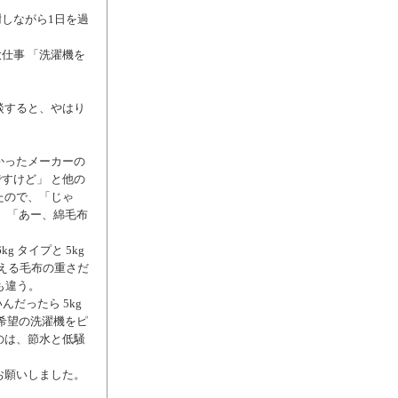
しながら1日を過
仕事 「洗濯機を
談すると、やはり
。
かったメーカーの
すけど」 と他の
たので、「じゃ
、「あー、綿毛布
。
 タイプと 5kg
洗える毛布の重さだ
も違う。
んだったら 5kg
希望の洗濯機をピ
のは、節水と低騒
お願いしました。