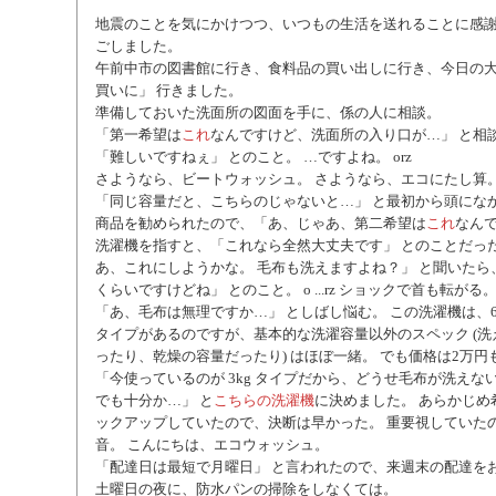
地震のことを気にかけつつ、いつもの生活を送れることに感謝
ごしました。
午前中市の図書館に行き、食料品の買い出しに行き、今日の大
買いに」 行きました。
準備しておいた洗面所の図面を手に、係の人に相談。
「第一希望は
これ
なんですけど、洗面所の入り口が…」 と相
「難しいですねぇ」 とのこと。 …ですよね。 orz
さようなら、ビートウォッシュ。 さようなら、エコにたし算
「同じ容量だと、こちらのじゃないと…」 と最初から頭にな
商品を勧められたので、「あ、じゃあ、第二希望は
これ
なんで
洗濯機を指すと、「これなら全然大丈夫です」 とのことだっ
あ、これにしようかな。 毛布も洗えますよね？」 と聞いたら
くらいですけどね」 とのこと。 o ...rz ショックで首も転がる
「あ、毛布は無理ですか…」 としばし悩む。 この洗濯機は、6kg
タイプがあるのですが、基本的な洗濯容量以外のスペック (
ったり、乾燥の容量だったり) はほぼ一緒。 でも価格は2万円
「今使っているのが 3kg タイプだから、どうせ毛布が洗えない
でも十分か…」 と
こちらの洗濯機
に決めました。 あらかじめ
ックアップしていたので、決断は早かった。 重要視していた
音。 こんにちは、エコウォッシュ。
「配達日は最短で月曜日」 と言われたので、来週末の配達を
土曜日の夜に、防水パンの掃除をしなくては。