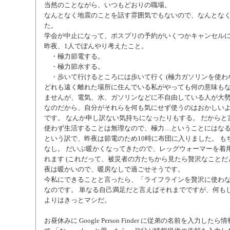
当然のことながら、いつもどおりの職場。
なんとなく地震のことを話す雰囲気でもないので、なんとな
た。
学会が中止になって、ポスプリの予約がいくつかキャンセル
昨夜、1人でぼんやり考えたこと。
・極力節電する。
・極力節水する。
・歩いて行けるところには歩いて行く (極力ガソリンを使わ
どれも遠く離れた場所に住んでいる私がやっても何の意味も
ませんが、電気、水、ガソリンなどに不自由している人が大
なのだから、自分がそれらを何も気にせず使うのはおかしい
です。 なんか申し訳ない気持ちになったりもする。 だからと
使わず生活することは無理なので、極力…ということにはな
という訳で、昨夜は節電のため10時に布団に入りました。 も
なし。 だいぶ暖かくなってきたので、レッグウォーマーを着
れます (これだって、被災者の方たちから見たら贅沢なことだと
夜は暖かいので、暖房なしで過ごせそうです。
今私にできることと言ったら、「ライフラインを贅沢に使わな
なのです。 単なる自己満足だと言えばそれまでですが、何もしな
よりはきっとマシだ。
お昼休みに Google Person Finder に従弟の名前を入力し