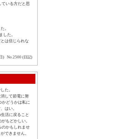
している方だと思
した。
いました。
だとは信じられな
日)
No.2500
(日記)
でした。
は消して節電に努
立つかどうかは私に
す、はい。
の生活に戻ること
のがもどかしい。
るのかもしれませ
とができません。