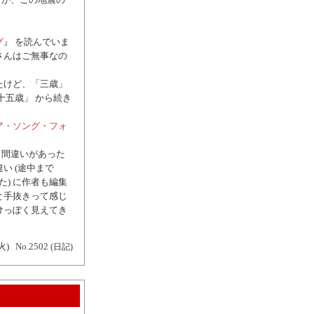
グ
』 を読んでいま
郎さんはご無事なの
たけど、「三歳」
十五歳」 から続き
ア・ソング・フォ
き間違いがあった
い (途中まで
た) に作者も編集
と手抜きって感じ
けっぽく見えてき
火)
No.2502
(日記)