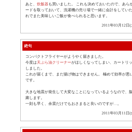
あと、
炊飯器
も買いました。 これも決めておいたので、あら
ードを取っておいて、洗濯機の売り場で一緒に会計をしていた
れでまた美味しいご飯が食べられると思います。
2011年03月12日(
絶句
コンパクトフライヤーがようやく届きました。
今度は
天ぷら油クリーナー
がほしくなってしまい、カートリ
しました。
これが届くまで、まだ揚げ物はできません。 極めて効率が悪い
です。
大きな地震が発生して大変なことになっているようなので、
粛します。
一刻も早く、余震だけでもおさまると良いのですが…。
2011年03月11日(