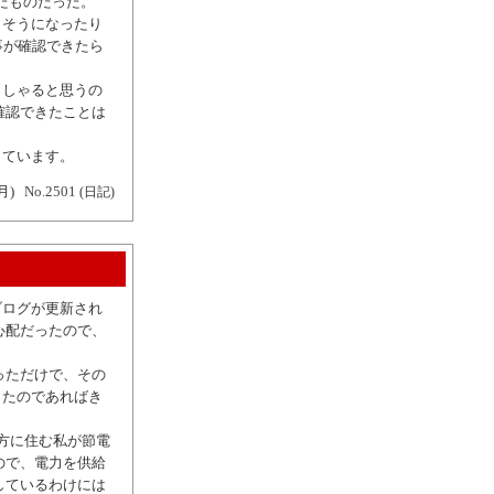
たものだった。
きそうになったり
事が確認できたら
。
っしゃると思うの
確認できたことは
っています。
月)
No.2501
(日記)
ブログが更新され
心配だったので、
っただけで、その
ったのであればき
地方に住む私が節電
ので、電力を供給
しているわけには