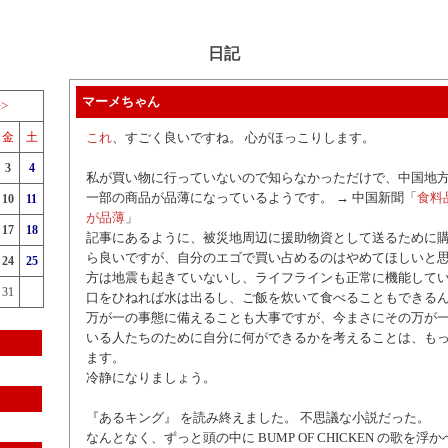
日記
マーメちゃん
>>
金
土
これ
、すごく良いですね。 心がほっこりします。
3
4
私が買い物に行っていないので知らなかっただけで、中国地
一部の商品が品薄になっているようです。 → 中国新聞「
食料
10
11
が品薄
」
17
18
記事にあるように、被災地周辺に援助物資として送るために
ら良いですが、自分のエゴで買い占めるのはやめてほしいと思
24
25
方は地震も起きていないし、ライフラインも正常に機能して
31
口をひねれば水は出るし、ご飯を炊いて食べることもできる
万が一の事態に備えることも大事ですが、今まさにその万が
いる人たちのために自分に何ができるかを考えることは、も
ます。
冷静になりましょう。
『あるキング』 を読み終えました。 不思議な小説だった。
なんとなく、ずっと頭の中に BUMP OF CHICKEN の歌を