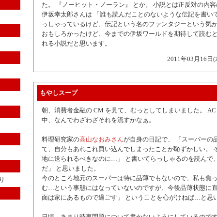
た。 『ノーヒット・ノーラン』 とか。 小説とは正反対の内
伊坂幸太郎さんは 「誰も読んだことのないような伝記を書いて
っしゃっているけど、伝記という名のファンタジーという気
おもしろかったけど、今までの伊坂ワールドを期待して読む
れる小説だと思います。
2011年03月16日(
もやしスープ
朝、消費者金融の CM を見て、むっとしてしまいました。 AC 
中、なんでわざわざそれを流すかなぁ。
料理研究家の
高山なおみさん
が自身の日記で、 「スーパーの
て、自分もあれこれ買い込んでしまったことが恥ずかしい。 
地に送られるべきなのに…」 と書いてらっしゃるのを読んで
だ」 と思いました。
今のところ地元のスーパーは特に品薄でもないので、私も焦
り
む…という事態にはなっていないのですが、今後品薄状態に
面は家にあるもので過ごす」 ということを心がけねば…と思
日頃、あまり時事問題について書かないようにしているので