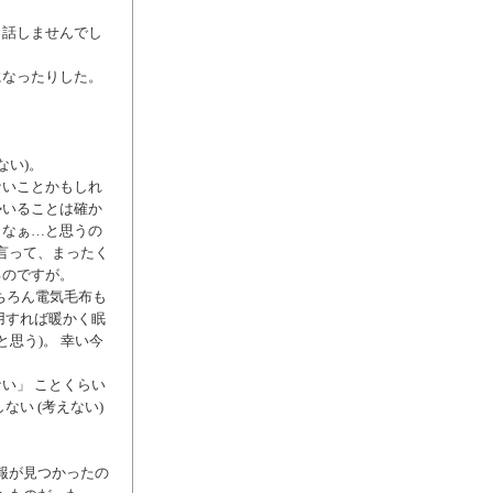
く話しませんでし
になったりした。
ない)。
ないことかもしれ
勢いることは確か
よなぁ…と思うの
言って、まったく
るのですが。
ちろん電気毛布も
用すれば暖かく眠
思う)。 幸い今
い」 ことくらい
い (考えない)
たら情報が見つかったの