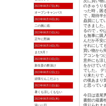
次に買い物
のきゅうり
2023年08月17日(木)
った時，困
オープンキャンパス
で，期待半
2023年08月16日(水)
贔屓にして
できました
二の腕に痣
るので，や
2023年08月15日(火)
も無事に購
正午に黙祷
んだか不安
それにして
2023年08月14日(月)
買い物から
まだ8月！
アコンをつ
2023年08月13日(日)
意外にも涼
をかけてい
新生姜の酢漬け
でした。 デ
2023年08月12日(土)
り来たりで
頑張りんこだぷぅ
の後あまり
と思ってい
2023年08月11日(金)
暑くも涼しくもない
今日は道尾秀
2023年08月10日(木)
書館の蔵書
借りられま
温い一日