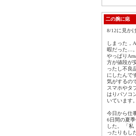
二の腕に痣
8/12に見
しまった，
暇だった…
やっぱりAm
方が値段が
ったし不良
にしたんです
気がするの
スマホやタ
はりパソコンが
いています
今日から仕
6日間の夏
した。 「
ったりもし