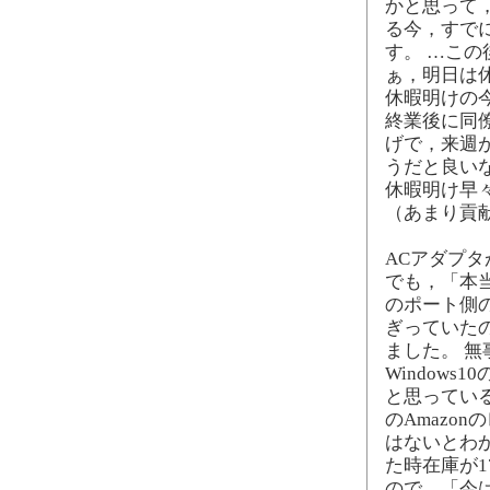
かと思って
る今，すで
す。 …こ
ぁ，明日は
休暇明けの
終業後に同僚
げで，来週
うだと良い
休暇明け早
（あまり貢
ACアダプタ
でも，「本
のポート側
ぎっていたの
ました。 
Window
と思ってい
のAmazo
はないとわか
た時在庫が
ので，「今