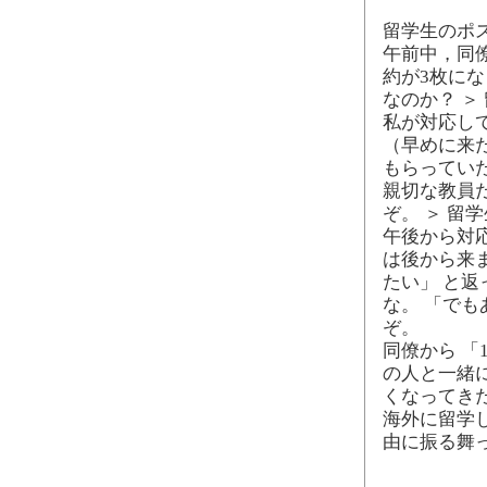
留学生のポ
午前中，同僚
約が3枚にな
なのか？ ＞
私が対応し
（早めに来
もらってい
親切な教員
ぞ。 ＞ 留
午後から対
は後から来
たい」 と
な。 「でも
ぞ。
同僚から 「
の人と一緒
くなってき
海外に留学
由に振る舞