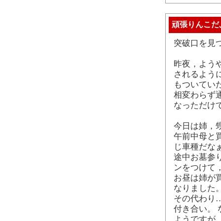
頑張りんこだ
突破口を見
昨夜，ようや
されるよう
もついてい
相変わらず
なっただけ
今日は姉，
午前中母と
じ車種だな
途中お墓参
ンをつけて
お昼は姉が
なりました
その代わり
付き合い。
ようですが