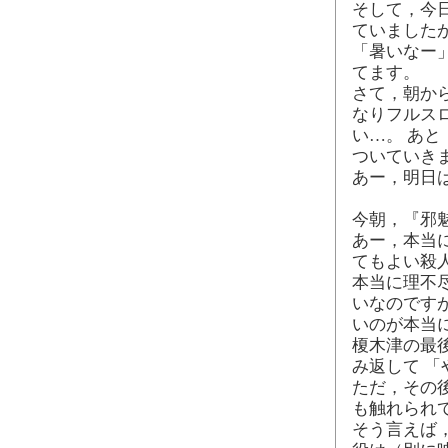
そして，今
ていました
「暑いなー
てます。
さて，朝か
なりフルス
い…。 あ
ついていき
あー，明日
今朝，『邪
あー，本当
てもよい殺
本当に理不
いなのです
いのが本当
榎木津の最
み返して 
ただ，その
も触れられ
そう言えば