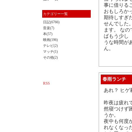
事に借りる
おもしろか
カテゴリー一覧
期待しすぎ
日記(6766)
せんでした
音楽(7)
ます。 な
本(57)
ばもう少し
映画(196)
うな時間が
テレビ(2)
ん。
マッチ(1)
その他(2)
春雨ランチ
RSS
あれ？ ヒゲ
昨夜は疲れ
然寝つけず
うか。
夜中も何度
れなくなっ