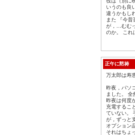
役は（別に
いうのも良
違うかもし
また 『今昔
が，…むむっ
のか。 こ
正午に黙祷
万太郎は寿
昨夜，パソ
ました。 
昨夜は何度
充電するこ
ていない。
が，ずっと
オプション品
それはちょ