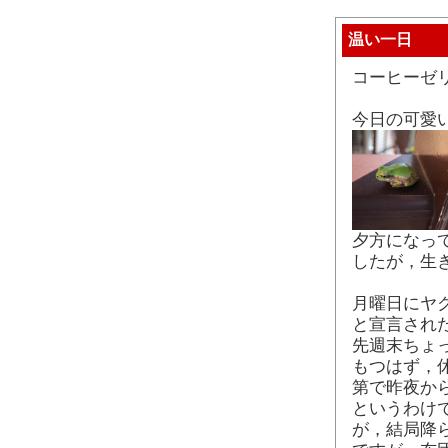
温い一日
コーヒーゼ
今日の可愛
夕方になっ
したが，生
月曜日にヤ
と宣言された
先週末ちょ
もつはず，
第で昨夜か
というわけ
が，結局降