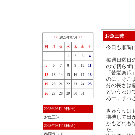
お魚三昧
<<
>>
2026年07月
日
月
火
水
木
金
土
今日も順調
1
2
3
4
毎週日曜日
5
6
7
8
9
10
11
ので切らず
「苦髪楽爪
12
13
14
15
16
17
18
のに，そこ
19
20
21
22
23
24
25
分の長さは
というわけ
26
27
28
29
30
31
あー，すっ
2023年08月19日(土)
きゅうりは
期待して出
お魚三昧
かもどれも
2023年08月18日(金)
た。
春雨ランチ