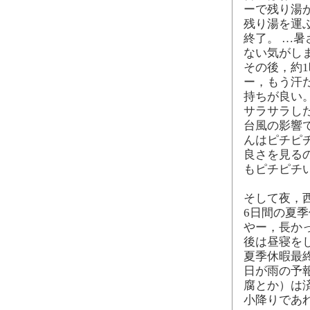
ーで残り湯
残り湯を運
終了。 …
ない気がしま
その後，約
ー，もう汗
持ちが良い
サラサラし
台風の影響
んはピチピ
良さを見る
もピチピチ
そして夜，
6日間の夏季
やー，長か
後は昼寝を
夏季休暇最
日が雨の予
腐とか）は
小降りであ