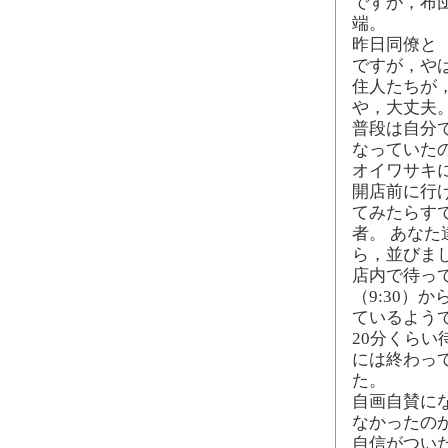
ですが，布
端。
昨日同僚と
ですが，や
住人たちが
や，大丈夫
普段は自分
なっていた
オイワサキ
開店前に行
てみたらす
者。 あな
ら，並びま
店内で待っ
（9:30）
ているよう
20分くらい
には終わっ
た。
自画自賛に
なかったの
自信がつい