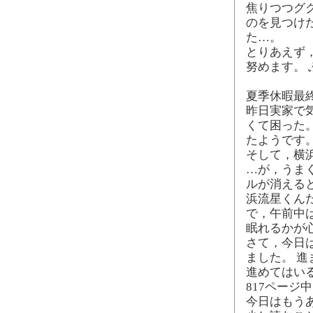
焦りつつグ
のを見つけ
た…。
とりあえず
努めます。 
夏季休暇最
昨日実家で
くて困った
たようです
そして，横
…が，うま
ルが消える
浜流星くん
で，午前中
眠れるかが
さて，今日
ました。 
進めてはい
817ページ
今日はもう