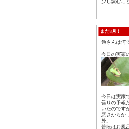
少し読むこ
まだ8月！
勉さんは何
今日の実家
今日は実家
曇りの予報
いたのです
悪さからか
外。
普段はお風