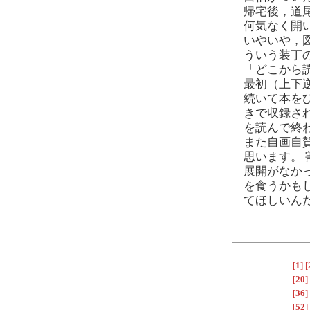
帰宅後，道尾
何気なく開
いやいや，
ういう装丁
「どこから
最初（上下
続いて本を
きで収録さ
を読んで終
また自画自
思います。
展開がなか
を食うかも
てほしいん
[
1
]
[
[
20
]
[
36
]
[
52
]