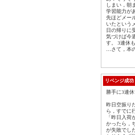
しまい，朝
学習能力が
先ほどメー
いたという
日の帰りに
気づけば今
す。 3連休
…さて，本
リベンジ成功
勝手に3連
昨日空振り
ら，すでに
「昨日入荷
かったら，
が失敗でし