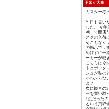
予習が大事
ミスター赤
昨日も書い
した。 今
朝一で開店
スクの入荷
そこもなく
の掲示で，
めげずに一
ーカーが乾
こちらは今
トとボック
シュが私の
かわからな
よ？
次に観音の2
ーを買い取
1点だったの
という買取
グ類は11点