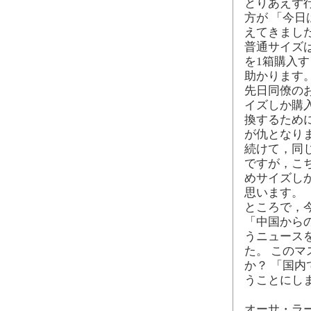
とりあえず
方が 「今
えてきまし
普通サイズ
を1箱購入す
助かります
先日同僚の
イズしか購
換するため
が仇となり
続けて，同
ですが，こ
めサイズし
思います。
ところで，
「中国から
うニュース
た。 この
か？ 「国
うことにし
オーサ・ラー