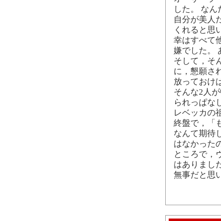
した。 な
自分が美人
くれると思
幸はすべて
嫌でした。
そして，そ
に，懇願さ
放っておけ
そんな2人
られっぱな
レベッカの
終盤で，「
なんて期待
はなかった
ところで，
はありまし
無事だと思