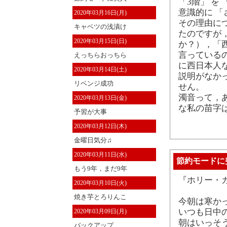
「3階」 を
意識的に 「
2020年03月16日(月)
その理由に
キャベツの浅漬け
たのですが
2020年03月15日(日)
か？），「
言っている
えっちらおっちら
に西日本人
2020年03月14日(土)
説明がなか
リベンジ成功
せん。
濁音って，
2020年03月13日(金)
な私の苗字は
予習が大事
2020年03月12日(木)
金曜日気分♫
2020年03月11日(水)
節約モードに
もう9年，まだ9年
『ホリー・
2020年03月10日(火)
焼き芋とろりんこ
今朝は寒か
いつも日中
2020年03月09日(月)
朝はいっそ
バックアップ