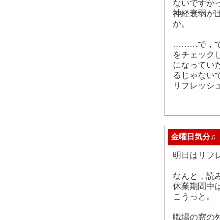
ないですか
神経衰弱が
か。
………で，
をチェック
になってい
るじゃない
リフレッシ
金曜日気分♫
明日はリフ
なんと，読
休業期間中
こうっと。
職場の窓の