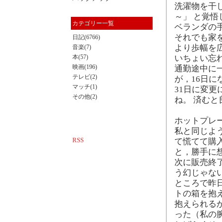
洗濯物を干
～」 と覚
カテゴリー一覧
ベランダの
それでも家
日記(6766)
より歩幅を
音楽(7)
本(57)
いちょい忘
映画(196)
通勤途中に
テレビ(2)
が，16日
マッチ(1)
31日に変更
その他(2)
ね。 済むと
ホットプレ
私と同じよ
RSS
て慌てて購
と，勝手に
次に販売終
う幻じゃな
ところで昨
トの箱を抱
抱えられる
った（私の