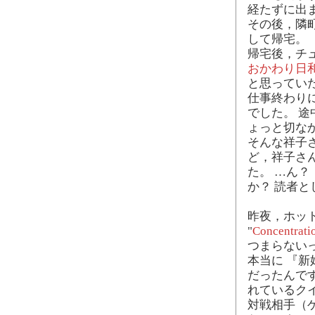
経たずに出
その後，隣
して帰宅。
帰宅後，チ
おかわり日
と思ってい
仕事終わり
でした。 途
ょっと切な
そんな祥子
ど，祥子さ
た。 …ん
か？ 読者
昨夜，ホッ
"
Concentrati
つまらない
本当に 『
だったんで
れているク
対戦相手（