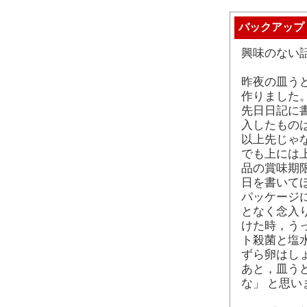
バックアップ
興味のない
昨夜の皿う
作りました
先日日記に
入したものは
以上先じゃ
でも上には
品の賞味期限
日を書いて
パッケージ
となく念入
けた時，う
ト殺菌と塩
ずら卵はし
あと，皿う
な」 と思い