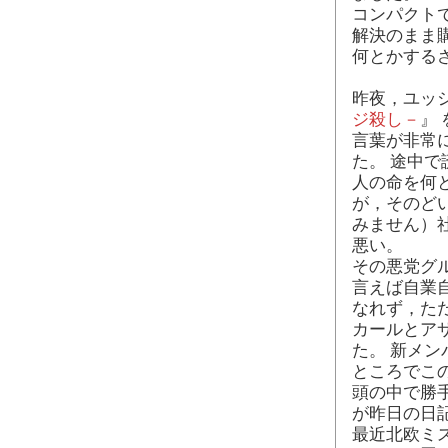
コンパクト
解決のまま
何とかする
昨夜，ユッ
ジ殺し－
』
言葉が非常
た。 途中
人の命を何
が，そのど
みません）
悪い。
その悪党グ
言えば自業
なれず，た
カールとア
た。 新メ
ところでこ
頭の中で勝手
が昨日の日
最近北欧ミ