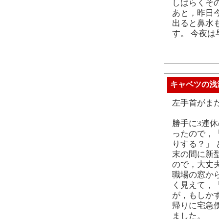
しばらくそ
あと，昨日
出ると鼻水
す。 今夜
キャベツの浅
左手首がま
勝手に3連
ったので，
りする？」
末の間に新
ので，大丈
職場の窓か
く見えて，
が，もしか
帰りに宅急
ました。