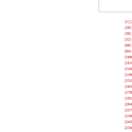
[
1
]
[
[
20
]
[
36
]
[
52
]
[
68
]
[
84
]
[
100
[
113
[
126
[
139
[
152
[
165
[
178
[
191
[
204
[
217
[
230
[
243
[
256