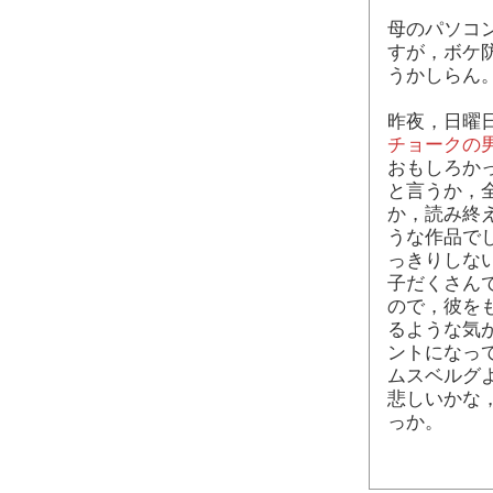
母のパソコン
すが，ボケ防
うかしらん
昨夜，日曜
チョークの
おもしろか
と言うか，
か，読み終
うな作品で
っきりしな
子だくさん
ので，彼を
るような気
ントになっ
ムスベルグ
悲しいかな
っか。