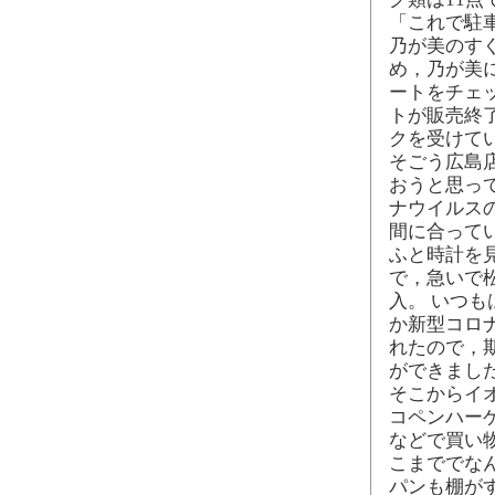
「これで駐
乃が美のすぐ
め，乃が美
ートをチェ
トが販売終
クを受けて
そごう広島
おうと思っ
ナウイルス
間に合って
ふと時計を
で，急いで
入。 いつ
か新型コロ
れたので，
ができまし
そこからイ
コペンハー
などで買い
こまででな
パンも棚が