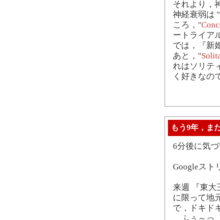
それより，
神経衰弱は "
ころ，"
Conc
ートライア
では，『新
あと，"
Solit
れはソリテ
く好きなの
もう9年，まだ
6分後に気
Google
来週 『東大
に限って地
で，ドキド
…ふぅ～っ