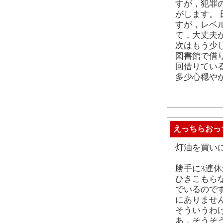
すが，犯罪
がします。
すが，レベ
て，大丈夫
次はもう少
図書館で借
回借りてい
多少心穏や
えっちらおっ
灯油を買い
勝手に3連
ひきこもら
でいるので
にありません
そういうわ
あ，そうそ