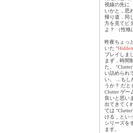
視線の先に
いかと，思
帰り道，同
方を見てピ
よ？ （性
昨夜ちょっ
いた "
Hidden
プレイしま
まず，時間
た。 "Clu
い詰められ
い。 …もしか
うか？ だ
Clutte
良いと思い
出てきてく
ては "Clu
ける，といった
シリーズを
ます。