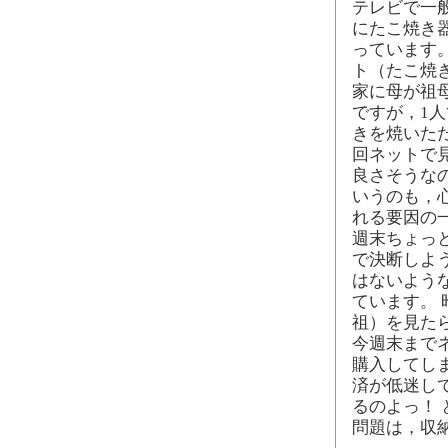
テレビで一
にたこ焼き
っています
ト（たこ焼
家に母が祖
ですが，1
きを焼いただ
回ネットで
良さそうな
いうのも，
れる要因の
週末ちょっ
で決断しよ
はないよう
ています。
祖）を見た
今週末まで
購入してし
済が低迷し
るのよっ！
問題は，収