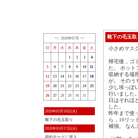
靴下の毛玉取
<<
>>
2026年07月
日
月
火
水
木
金
土
小さめマス
1
2
3
4
帰宅後，ゴ
5
6
7
8
9
10
11
た。 ホッ
収納する場
12
13
14
15
16
17
18
が。 その
19
20
21
22
23
24
25
少し埃っぽ
行いました
26
27
28
29
30
31
日はそれほ
した。
2020年03月18日(水)
昨年まで使
ら，10リッ
靴下の毛玉取り
補強。 な
2020年03月17日(火)
節約モードに突入