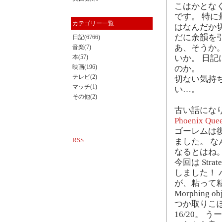
こはかとな
です。 特
カテゴリー一覧
はなんだか
だに余韻を
日記(6766)
あ、そうか
音楽(7)
本(57)
いか。 日
映画(196)
のか。
テレビ(2)
切ない気持
マッチ(1)
い…。
その他(2)
古い話になり
Phoenix Quee
ゴーレムは
RSS
ました。 
なるとはね
今回は Str
しました！
が、粘って
Morphin
つか取りこ
16/20。