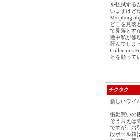
を払拭する
いますけど
Morphin
どこを見落
て見落とす
途中私が修
死んでしまったので、
Collecto
とを願って
チクタク
新しいワイ
衝動買いの
そう言えば
ですが、お
段ボール箱