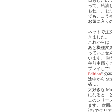
日もしたので
って、給油
もね…。 
でも、こう
お気に入り
ネットで注
きました。
これからは
あと機種変
っていませ
います。 
午前中届く
プレイしてい
Edition
" 
途中から St
省…。
大好きな Mor
になると、
このシリー
ます。 次回
謎) でクリ