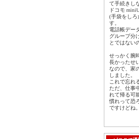
て手続きし
ドコモ mi
(手袋をし
す。
電話帳デー
グループ分
とではない
せっかく腕
長かったせ
なので、家
しました。
これで忘れ
ただ、仕事
れて帰る可
慣れって恐
ですけどね