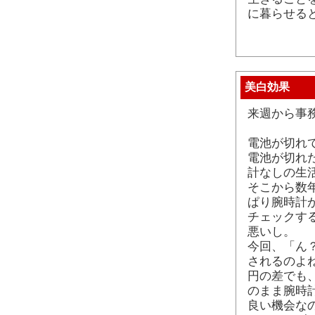
に暮らせる
美白効果
来週から事務室
電池が切れ
電池が切れ
計なしの生
そこから数
ぱり腕時計
チェックす
悪いし。
今回、「ん？
されるのよ
円の差でも
のまま腕時
良い機会な