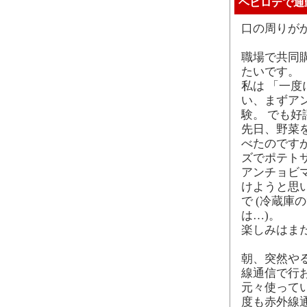
ヘビロテで通
口の周りが
職場で共同購
たいです。
私は 「一
い、まずア
験。 でも
先日、野菜
べたのです
ズでポテト
アンチョビ
けようと思
で (冷蔵
は…)。
楽しみはま
朝、突然や
線通信で行
元々使って
度も赤外線