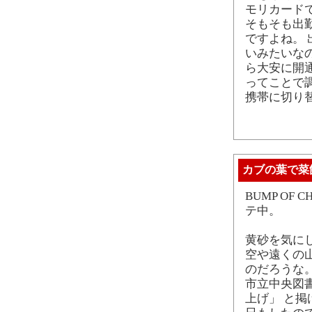
モリカード
そもそも出
ですよね。 
いみたいな
ら大安に開
ってことで
携帯に切り
カブの葉で菜
BUMP OF C
テ中。
黄砂を気に
空や遠くの
のだろうな
市立中央図
上げ」 と