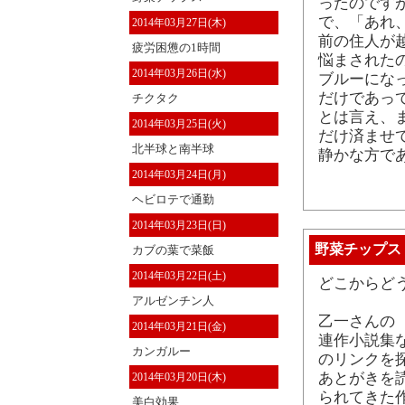
ったのです
で、「あれ
2014年03月27日(木)
前の住人が
疲労困憊の1時間
悩まされた
2014年03月26日(水)
ブルーにな
だけであっ
チクタク
とは言え、
2014年03月25日(火)
だけ済ませ
北半球と南半球
静かな方で
2014年03月24日(月)
ヘビロテで通勤
2014年03月23日(日)
野菜チップス
カブの葉で菜飯
2014年03月22日(土)
どこからど
アルゼンチン人
乙一さんの 
2014年03月21日(金)
連作小説集
カンガルー
のリンクを
あとがきを
2014年03月20日(木)
られてきた
美白効果