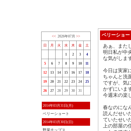
ベリーショー
<<
>>
2026年07月
日
月
火
水
木
金
土
あぁ、またし
明日私が中
1
2
3
4
な気がします
5
6
7
8
9
10
11
今日は実家
12
13
14
15
16
17
18
ちゃんと洗
19
20
21
22
23
24
25
ですが、気
かずにいま
26
27
28
29
30
31
今週末の楽
2014年03月31日(月)
春なのにな
読んだせい
ベリーショート
ていたせい
2014年03月30日(日)
上の部屋の
野菜チップス