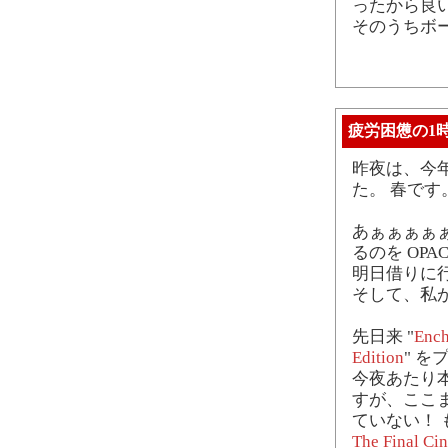
ったから良
そのうちボ
疲労困憊の1
昨夜は、今
た。 春です
あぁぁぁぁ
るのを OPA
明日借りに行
そして、私が
先日来 "
Ench
Edition
" 
今夜あたり
すが、ここまで
ていない！ 
The Final Cin