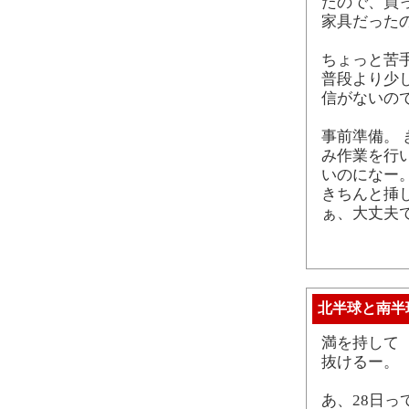
たので、買
家具だった
ちょっと苦
普段より少
信がないの
事前準備。 
み作業を行
いのになー
きちんと挿
ぁ、大丈夫
北半球と南半
満を持して 
抜けるー。
あ、28日っ