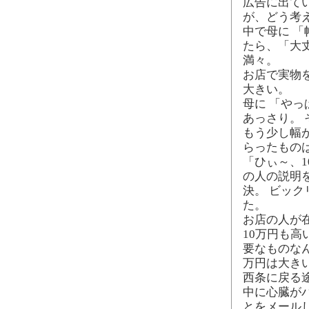
広告に出て
が、どう考
中で母に 「
たら、「大
満々。
お店で実物
大きい。
母に 「やっ
あっさり。
もう少し幅
らったもの
「ひぃ～、1
の人の説明
決。 ビッ
た。
お店の人が
10万円も高
要なものなん
万円は大きい
西条に戻る
中に心臓が
とをメール