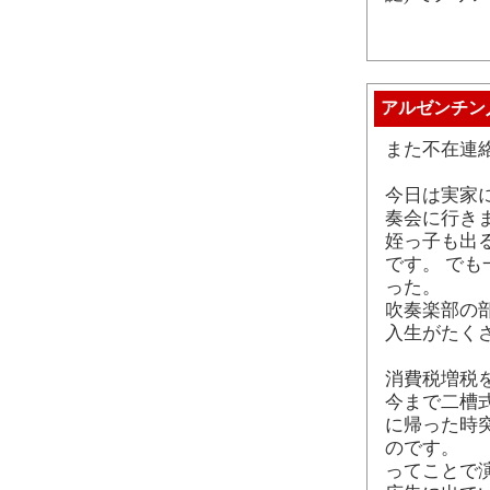
アルゼンチン
また不在連
今日は実家
奏会に行き
姪っ子も出
です。 で
った。
吹奏楽部の
入生がたく
消費税増税
今まで二槽
に帰った時
のです。
ってことで