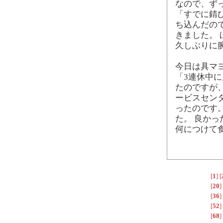
なので、ず
「すでに錆
ち込んだの
きました。 
久しぶりに
今日は具マ
「3連休中
たのですが
ービスセン
ったのです
た。 良かっ
何につけて
[
1
]
[
[
20
]
[
36
]
[
52
]
[
68
]