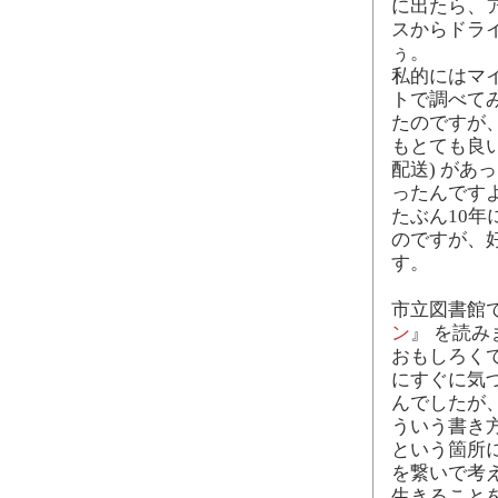
に出たら、
スからドラ
ぅ。
私的にはマ
トで調べて
たのですが
もとても良い
配送) があ
ったんです
たぶん10
のですが、
す。
市立図書館
ン
』 を読み
おもしろく
にすぐに気
んでしたが
ういう書き
という箇所
を繋いで考
生きること