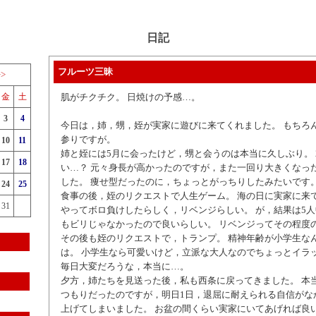
日記
フルーツ三昧
>>
金
土
肌がチクチク。 日焼けの予感…。
3
4
今日は，姉，甥，姪が実家に遊びに来てくれました。 もちろ
参りですが。
10
11
姉と姪には5月に会ったけど，甥と会うのは本当に久しぶり。 
17
18
い…？ 元々身長が高かったのですが，また一回り大きくなっ
した。 痩せ型だったのに，ちょっとがっちりしたみたいです
24
25
食事の後，姪のリクエストで人生ゲーム。 海の日に実家に来
31
やってボロ負けしたらしく，リベンジらしい。 が，結果は5人
もビリじゃなかったので良いらしい。 リベンジってその程度
その後も姪のリクエストで，トランプ。 精神年齢が小学生な
は。 小学生なら可愛いけど，立派な大人なのでちょっとイラッ
毎日大変だろうな，本当に…。
夕方，姉たちを見送った後，私も西条に戻ってきました。 本
つもりだったのですが，明日1日，退屈に耐えられる自信がな
上げてしまいました。 お盆の間くらい実家にいてあげれば良