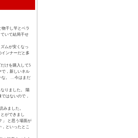
と物干し竿とベラ
っていて結局干せ
リズムが安くなっ
のインナーだと多
。
だけを購入して5
中で，新しいネル
な。 …今はまだ
なりました。 陽
嫌ではないので，
を読みました。
ことができまし
？」 と思う場面が
か，といったとこ