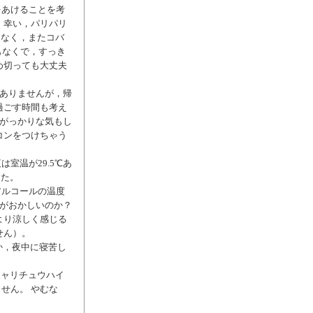
をあけることを考
 幸い，パリパリ
もなく，またコバ
もなくで，すっき
め切っても大丈夫
はありませんが，帰
過ごす時間も考え
とがっかりな気もし
コンをつけちゃう
室温が29.5℃あ
した。
アルコールの温度
方がおかしいのか？
より涼しく感じる
せん）。
か，夜中に寝苦し
シャリチュウハイ
せん。 やむな