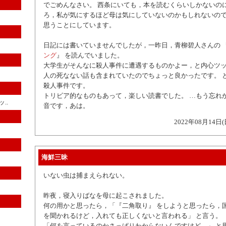
でごめんなさい。 西条にいても，本を読むくらいしかないのに
ろ，私が気にするほど母は気にしていないのかもしれないので
思うことにしています。
日記には書いていませんでしたが，一昨日，青柳碧人さんの 
ング
』 を読んでいました。
大学生がそんなに殺人事件に遭遇するものかよー，と内心ツ
人の死なない話も含まれていたのでちょっと良かったです。 
殺人事件です。
トリビア的なものもあって，楽しい読書でした。 …もう忘れ
..
音です，あは。
2022年08月14日(
海鮮三昧
いない虫は捕まえられない。
昨夜，寝入りばなを母に起こされました。
何の用かと思ったら，「『二角取り』 をしようと思ったら，
を聞かれるけど，入れても正しくないと言われる」 と言う。
「何を言っているのかさっぱりわからないんですけど…」 と