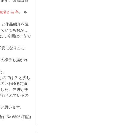
ます。 夏場は特
酒場 灯火亭
』 を
 と作品紹介を読
っていてもおかし
のに，今回はそうで
不安になりまし
海の様子も描かれ
た。
なのでは？ と少し
みのいわゆる定食
した。 料理が美
発行されているの
うと思います。
金)
No.6806
(日記)