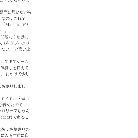
 と疑問に思いながら
んなの，これ？」
crosoftアカ
か…。
ら問題なく起動し
角取りをダブルクリ
ない」 と言い出
こしてまでゲーム
つ気持ちを抑えて
。 おかげで少し
にお参りしまし
キドキ。 今日も
か停めたので，
ャロリーヌちゃん
しただけで出るこ
。
の後，お墓参りの
店に入る寸前に店