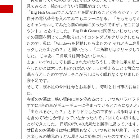
見てみると，確かにそういう画面が出ていた。
「Big Fish Gamesでこんなことを聞かれることがあるか？」
自分の電話番号を入れてみてもエラーになる。 「そもそもな
とキャンセルしてみたら前の画面に戻ったのですが，そこには 「Mi
ウント」 とありました。 Big Fish Gamesは関係ないじゃない
その画面を閉じて二角取りのアイコンをダブルクリックした
たので，母に 「Windowsを起動したら出たの？ それとも二
ックしたら出たの？」 と聞いたら，「二角取りはクリックして
した。 じゃあ，二角取りは関係ないじゃん。
まぁ，いずれにしても起こされたのだろうし，夜中に娘を起
をしたいとは大したものではないか，…と考えることで苛立
眠ろうとしたのですが，そこからしばらく眠れなくなりました
寝不足です。
そして，寝不足の今日は母とお墓参り。 寺町と廿日市のお墓
た。
寺町のお墓は，狭い境内に車を停めるので，いつもハラハラド
すでに4台の車がギューギューに停まっているところになんと
「出られるかしら？」 とドキドキしたのですが，出る時はキ
を含めて3台しか停まっていなかったので，2回くらい切り返
とができました。 日頃の行いの成果だと勝手に思っています
廿日市のお墓参りは特に問題もなく，いつもどおり終了。 そ
お楽しみの地元のうどん屋さんに食事に行ったのですが，お