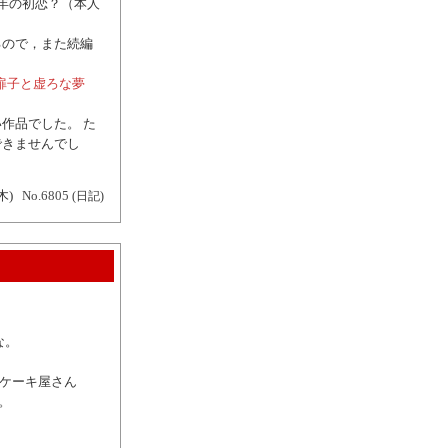
年の初恋？（本人
るので，また続編
～扉子と虚ろな夢
作品でした。 た
できませんでし
木)
No.6805
(日記)
な。
とケーキ屋さん
す。