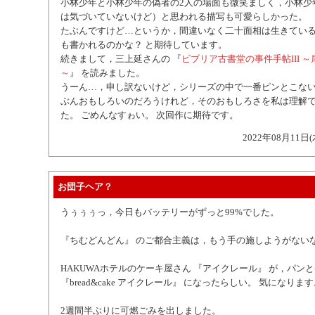
小林少年と小林少年の偽者の2人の場面も微笑ましく，小林少
は気づいていないけど）と思われる描写も可愛らしかった。
たぶんですけど…というか，間違いなく二十面相は生きてい
も書かれるのかな？ と期待しています。
続きまして，三上延さんの 『
ビブリア古書堂の事件手帖III 
～
』 を読みました。
うーん…，申し訳ないけど，シリーズの中で一番ピンとこない
ぶんおもしろいのだろうけれど，そのおもしろさを私は理解
た。 ごめんなすゎい。 次回作に期待です。
2022年08月11日(
お団子ヘア？
うぅぅぅっ，今日もバッテリーがずっと99%でした。
『ちむどんどん』 のご都合主義は，もう手の施しようがない
HAKUWAホテルのケーキ屋さん 『アイクレール』 が，パン
『bread&cake アイクレール』 になったらしい。 気になりま
2週間半ぶりに可燃ごみを出しました。