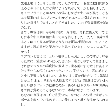
先週土曜日に出そうと思っていたのですが，お盆に数日間家
えると今日出した方が良いような気がして，少し粘りました。
キューブライトとBOSのごみ袋のおかげで生ごみが臭うこと
エを撃退(?)するスプレーのおかげでコバエに悩まされること
りした気持ちで出すことができました。 これで数日間窓を閉
のはず。
さて，職場は明日から6日間の一斉休暇。 それに備えて…で
りに市立中央図書館に寄って本を借りました。 ただ，実家で
ると，ゆっくり本が読めそうなのは正味2日間のみ。 ちょっ
ますが，読めるだけ読みたいと思っています。 いよいよエア
かも？
エアコンと言えば…という書き出しもおかしいのですが，昨夜は
ったのに，湿度が54%だったせいか，過ごしやすくて驚きま
それはデジタルの温度計の数値で，寝る前にすぐ近くにある
計を見たら32℃くらいだったので，2度びっくり。 私の感じ
と少し不安になりました。 あるいは，霊か何かがいて，気温
とか…？ まぁ，それなら大歓迎ですけどね（霊感はございま
新しい敷きパッドの効果なのか，あるいはヤクルト1000効果
さで目が覚めることもないので，本当に助かっています。
ちなみに今夜は29.0℃で湿度55%。 今のところ快適ですが，
ボールを飲んでいるので，この後ちょっと暑くなるかもしれま
し。