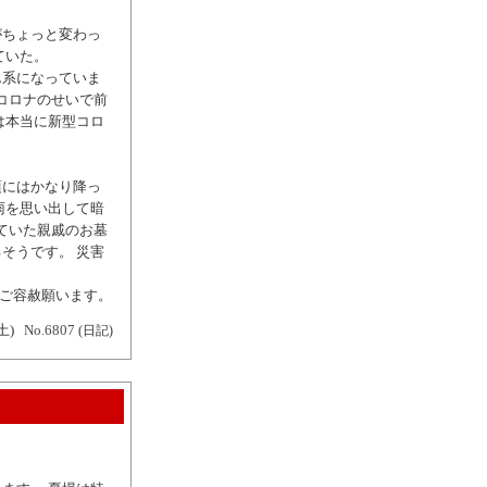
がちょっと変わっ
ていた。
ん系になっていま
コロナのせいで前
は本当に新型コロ
。
頃にはかなり降っ
雨を思い出して暗
ていた親戚のお墓
そうです。 災害
はご容赦願います。
土)
No.6807
(日記)