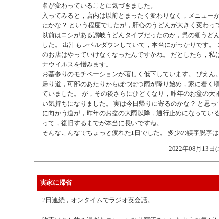
名が変わっていることに気づきました。
入ってみると，店内は以前とまったく変わりなく，メニュー
たかな？ という程度でしたが，肝心のうどんが大きく変わっ
以前はコシがある讃岐うどんタイプだったのが，呉の細うど
した。 出汁もレベルダウンしていて，本当にがっかりです。 
のお店はやっていけなくなったんですかね。 だとしたら，私
ナウイルスを憎みます。
お墓参りのモチベーションが著しく低下しています。 ぴえん
帰り道，可部のあたりからぽつぽつ雨が降り始め，家に着く
ていました。 が，その後さらにひどくなり，昨年のお盆の大
い気持ちになりました。 実は今日帰りに寄るのかな？ と思っ
に向かう道が，昨年のお盆の大雨以降，通行止めになっている
って，復旧するまでが本当に長いですね。
そんなこんなでちょっと疲れた1日でした。 多少の誤字脱字
2022年08月13日(
実家に帰省
2日連続，オンタイムでラジオ英会話。