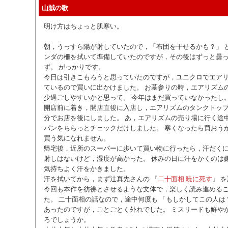
山賊の歌
明け方はちょっと肌寒い。
朝，うっすら陽が射していたので，「布団を干せるかも？」 
ンダの柵を拭いて準備していたのですが，その後はずっと曇
ず。 がっかりです。
今日は引きこもろうと思っていたのですが，ユニクロでエア
ているので買いに出かけました。 お墓参りの時，エアリズム
少過ごしやすいかと思って。 今年はまだ買っていなかったし
開店前に着き，開店直後に入店し，エアリズムのタンクトップ
分でお店を後にしました。 あ，エアリズムの売り場に行く途
パンをちらっとチェックだけしました。 寒くなったら買おうか
買う気になれません。
帰宅後，近所のスーパーに歩いて買い物に行ったら，汗だくに
射しはないけど，湿度が高かった。 休みの日に汗をかくのは
気持ちよく汗をかきました。
汗を拭いてから，まず辻真先さんの 『
二十面相 暁に死す
』 
今回も本作を彷彿とさせるような文体で，楽しく読み進める
た。 二十面相の話なので，途中何度も 「もしかしてこの人は
あったのですが，ことごとく外れでした。 ミスリードも鮮や
ろでしょうか。