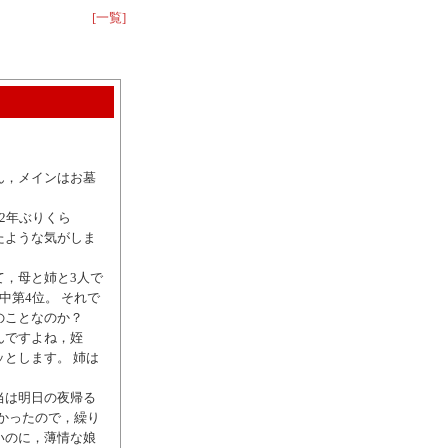
[一覧]
ん，メインはお墓
2年ぶりくら
たような気がしま
。
て，母と姉と3人で
中第4位。 それで
のことなのか？
んですよね，姪
とします。 姉は
当は明日の夜帰る
かったので，繰り
いのに，薄情な娘