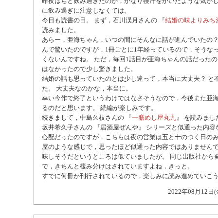
昨夜はちと飲み過ぎたのか，かなり寝汗をかいたような気がし
に飲み過ぎに注意しなくては。
今日も読書の日。 まず，石川渓月さんの 『
結婚の味よりみち
読みました。
あらー，亜海ちゃん，いつの間にそんなに話が進んでいたの？
んで驚いたのですが，1冊ごとに1年経っているので，そうな
くないんですね。 ただ，毎回1話目が亜海ちゃんの話だった
はなかったので少し驚きました。
結婚の話も思っていたのとは少し違って，本当に大丈夫？ と
た。 大丈夫なのかな，本当に。
幸い今作で終了というわけではなさそうなので，今後また亜
るのだと思います。 続編が楽しみです。
続きまして，中島久枝さんの 『
一膳めし屋丸九
』 を読みまし
坂井希久子さんの 『居酒屋ぜんや』 シリーズと似通った内容
心配だったのですが，こちらは夜の営業は五と十のつく日の
屋のような感じで，思ったほど似通った内容ではありませんで
味しそうだというところは似ていましたが。 同じ出版社から
で，きちんと棲み分けはされていますよね，きっと。
すでに何冊か刊行されているので，楽しみに読み進めていこ
2022年08月12日(