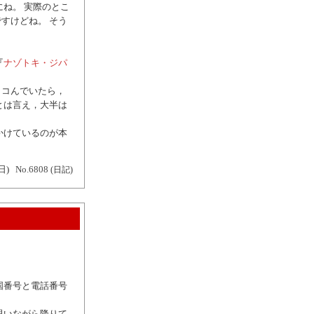
ね。 実際のとこ
すけどね。 そう
『
ナゾトキ・ジパ
ッコんでいたら，
とは言え，大半は
かけているのが本
日)
No.6808
(日記)
国番号と電話番号
思いながら降りて