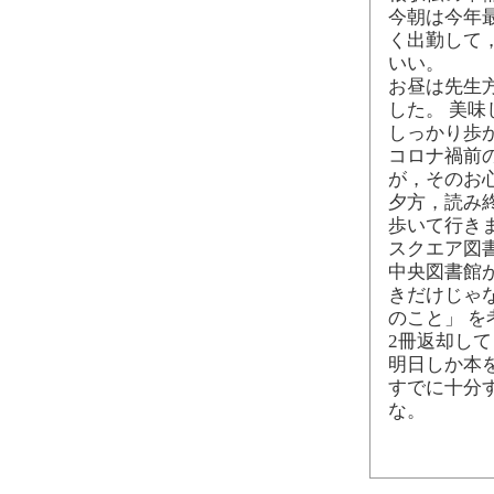
今朝は今年
く出勤して
いい。
お昼は先生
した。 美味
しっかり歩
コロナ禍前
が，そのお
夕方，読み
歩いて行き
スクエア図
中央図書館
きだけじゃ
のこと」 を
2冊返却し
明日しか本
すでに十分
な。