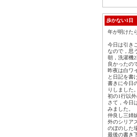
歩かない1日
年が明けた
今日は引き
なので，思
朝，洗濯機
良かったの
昨夜は白ワ
と日記を書
書きに今日
りしました
初の1行以
さて，今日
みました。
仲良し三姉
外のシリア
のぼのした
最後の書き下