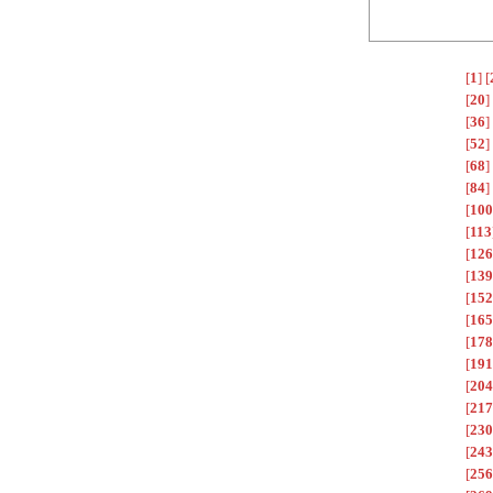
[
1
]
[
[
20
]
[
36
]
[
52
]
[
68
]
[
84
]
[
100
[
113
[
126
[
139
[
152
[
165
[
178
[
191
[
204
[
217
[
230
[
243
[
256