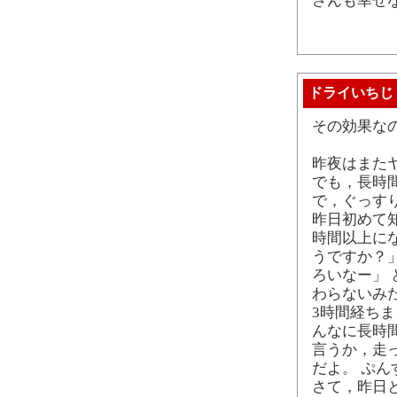
さんも幸せ
ドライいちじ
その効果な
昨夜はまたヤ
でも，長時
で，ぐっす
昨日初めて
時間以上にな
うですか？」
ろいなー」
わらないみ
3時間経ちま
んなに長時
言うか，走
だよ。 ぷん
さて，昨日