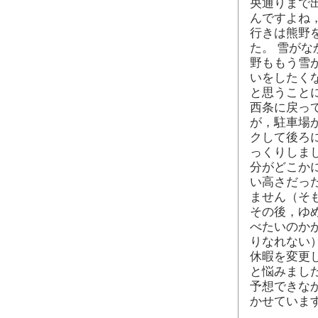
央通りまで
んですよね
行きは熊野
た。 雪が
野ももう雪
いをしたく
と思うこと
西条に戻っ
が，駐車場
クして後ろ
っくりしま
分がどこか
い高さだっ
ません（そ
その後，ゆ
べたいのか
りなれない
休暇を変更
と悩みまし
予想できな
かせていま