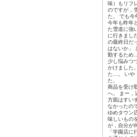
味）もリフ
のですが，
た。 でも
今年も昨年
た雪道に強
に行きまし
の最終日だ
はないか」
勤するため
少し悩みつつ
かけました。
た…。 い
た。
商品を受け
へ。 まー
方面はすい
なかったの
ゆめタウン
味しいもの
が，自分が
「学園店に