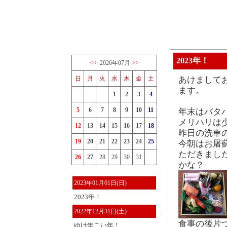
2023年！
<<
>>
2026年07月
日
月
火
水
木
金
土
あけまして
ます。
1
2
3
4
5
6
7
8
9
10
11
年末はバタ
メリハリは
12
13
14
15
16
17
18
昨日の洗車
19
20
21
22
23
24
25
今朝はお屠
ただきました
26
27
28
29
30
31
かな？
2023年01月01日(日)
2023年！
2022年12月31日(土)
食事の後片
ゆけ年こい年！