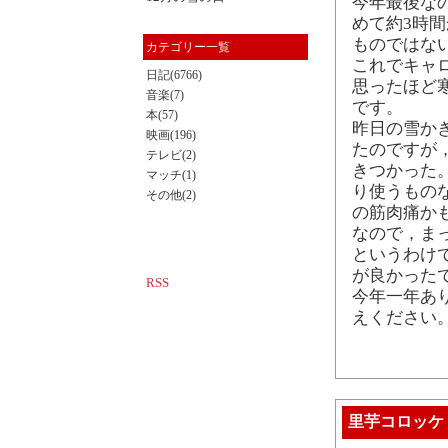
今年最後な
めて約3時
ものではな
カテゴリー一覧
これでキャ
日記(6766)
思ったほど
音楽(7)
です。
本(57)
昨日の雪か
映画(196)
たのですが
テレビ(2)
きつかった
マッチ(1)
り使うもの
その他(2)
の筋肉痛か
なので，ま
というわけ
が良かった
RSS
今年一年あ
えください
里芋コロッケ