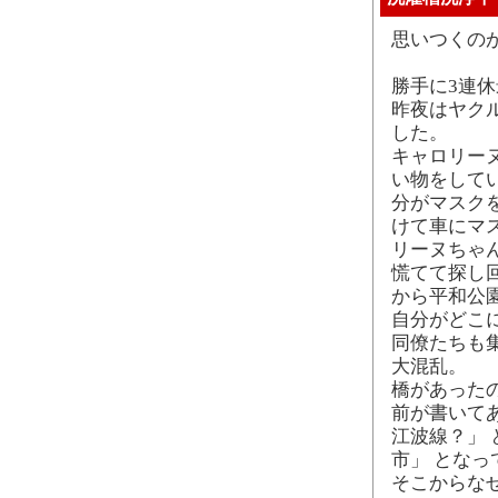
思いつくの
勝手に3連
昨夜はヤクル
した。
キャロリー
い物をして
分がマスク
けて車にマ
リーヌちゃ
慌てて探し
から平和公
自分がどこ
同僚たちも
大混乱。
橋があった
前が書いて
江波線？」
市」 となっ
そこからなぜ