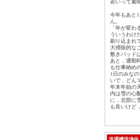
若いって素
今年もあと
ん。
「年が変わ
ういうわけ
刷り込まれ
大掃除的な
敷きパッド
あと，通勤
も仕事納め
1日のみな
いで，どん
年末年始の
内は雪の心配
に，北部に
も良いけど
洗濯槽洗浄中