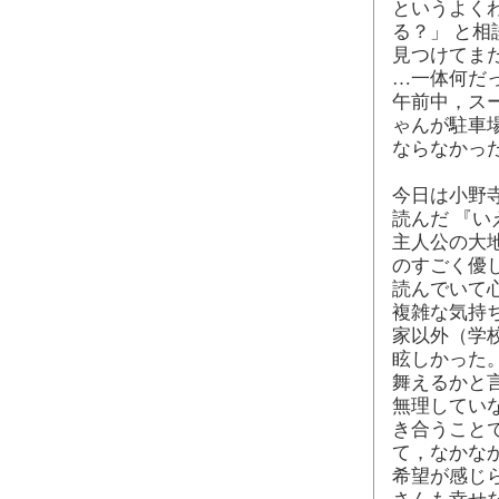
というよく
る？」 と相
見つけてま
…一体何だ
午前中，ス
ゃんが駐車
ならなかっ
今日は小野寺
読んだ 『い
主人公の大
のすごく優
読んでいて
複雑な気持
家以外（学
眩しかった
舞えるかと
無理してい
き合うこと
て，なかな
希望が感じ