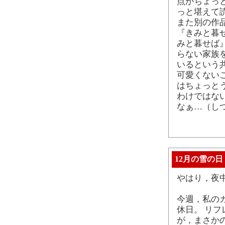
点がちょっ
っと堪えて
また別の作
『きみと暮せ
みと暮せば
らない家族
いるという
可愛くない
はちょっと
わけではな
なぁ…（し
12月の雪の日
やはり，夜
今週，私のカ
休日。 リ
が，まさかの