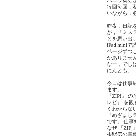
ハニワ集め
毎回毎回，
いながら，
昨夜，日記
が，『ミステ
とを思い出
iPad mi
ページずつ
かありません
なー，でし
にんとも。
今日は仕事
ます。
『ZIP!』
レビ』 を
くわからな
『めざまし
です。 仕
なぜ 『ZI
根駅伝の準