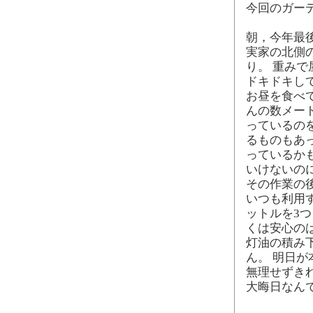
今回のガー
朝，今年最
実家の北側
り。 重み
ドキドキし
お昼を食べ
んの数メー
っているの
るものもあ
っているか
いけないの
その作業の
いつも利用す
ットルを3つ
くは安心の
灯油の積み
ん。 明日
無理せずき
大晦日なん