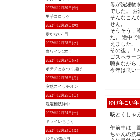
母が洗濯物
2022年12月30日(金)
でした。 
里芋コロッケ
そんなこん
せん。
2022年12月29日(木)
そうそう，
歩かない1日
た。 途中
2022年12月28日(水)
えました。
その後，「2
白ワイン1本！
ゴスペラーズの 
2022年12月27日(火)
聴きながら
ポテチとさつま揚げ
今年は良い
2022年12月26日(月)
突然スイッチオン
2022年12月25日(日)
ゆけ年こい年
洗濯槽洗浄中
2022年12月24日(土)
咳とくしゃ
ドライいちじく
午前中は，
2022年12月23日(金)
ちゃんの洗
12月の雪の日