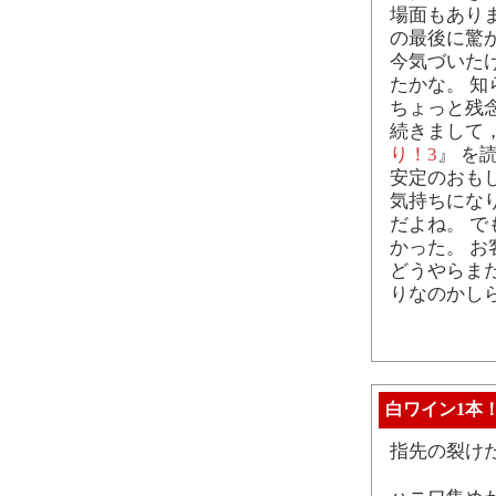
場面もあり
の最後に驚
今気づいた
たかな。 
ちょっと残
続きまして
り！3
』 を
安定のおも
気持ちにな
だよね。 
かった。 
どうやらま
りなのかし
白ワイン1本
指先の裂け