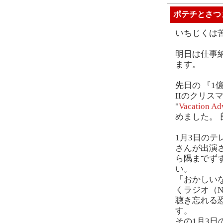
ポテチとさつ
いちじくは
明日は仕事
ます。
先日の 『1
IIのクリ
"
Vacation Adv
めました。 
1月3日のテ
さんが出演
ら隅までず
い。
「おかしい
くラジオ（N
聴き忘れる
す。
その1月3