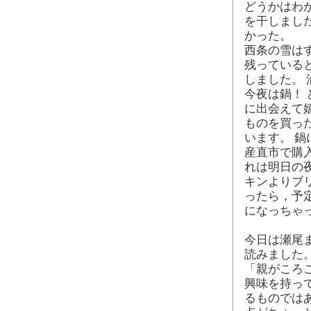
どうかはわ
を干しまし
かった。
西条の雪は
残っている
しました。 
今夜は鍋！
に出会えて
ものを買っ
います。 
産直市で購
れは明日の
キンよりブ
ったら，予
になっちゃ
今日は瀬尾ま
読みました
「親がころ
興味を持っ
るものでは