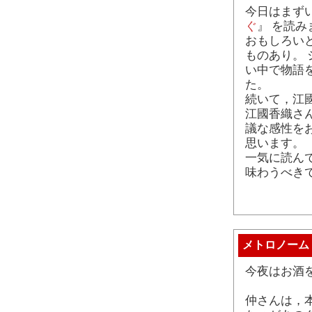
今日はまず
ぐ
』 を読み
おもしろい
ものあり。
い中で物語
た。
続いて，江國
江國香織さ
議な感性を
思います。
一気に読ん
味わうべき
メトロノーム
今夜はお酒
仲さんは，