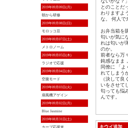
ないかな？
とのことだ
2019年09月09日(月)
わりますよ
朝から研修
な。 何人
2019年09月08日(日)
お弁当箱を
モロッコ豆
匂いが気に
2019年09月07日(土)
れは匂いが
メトロノーム
のか。
前者なら万
2019年09月05日(木)
鈍感なまま
ラジオで応援
同僚に 「
2019年09月04日(水)
れてしまう
（決して良
空腹モード
いをさせて
2019年09月03日(火)
匂っても悩
扇風機アゲイン
んです。
2019年09月02日(月)
Blue Jasmine
2019年08月31日(土)
キウイ追加
カープ応援米