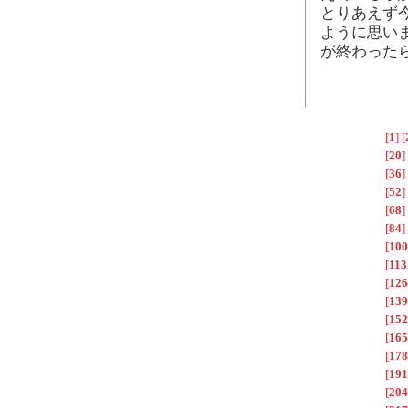
とりあえず
ように思い
が終わった
[
1
]
[
[
20
]
[
36
]
[
52
]
[
68
]
[
84
]
[
100
[
113
[
126
[
139
[
152
[
165
[
178
[
191
[
204