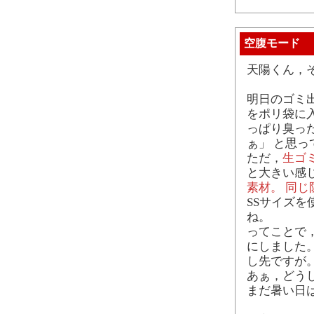
空腹モード
天陽くん，
明日のゴミ
をポリ袋に
っぱり臭っ
ぁ」 と思
ただ，
生ゴ
と大きい感じ
素材。 同じ
SSサイズ
ね。
ってことで
にしました
し先ですが
あぁ，どう
まだ暑い日