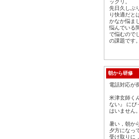
ックリ。
先日久しぶ
り快適だと
かなか悩ま
悩んでいる
で悩むので
の課題です
朝から研修
電話対応が
米津玄師くん
ない』 に
はいません
暑い，朝か
夕方になっ
受け取りに