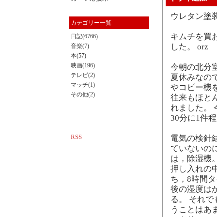
ウレタン塗
カテゴリー一覧
キムチを買
日記(6766)
した。 orz
音楽(7)
本(57)
映画(196)
今朝の北分
テレビ(2)
夏休みなの
マッチ(1)
やコピー機
その他(2)
往来もほと
れました。
30分に1
RSS
電気の検針
ていないの
は，除湿機
押し入れの
ち，8時間
後の湿度は
る。 それ
うことはあ