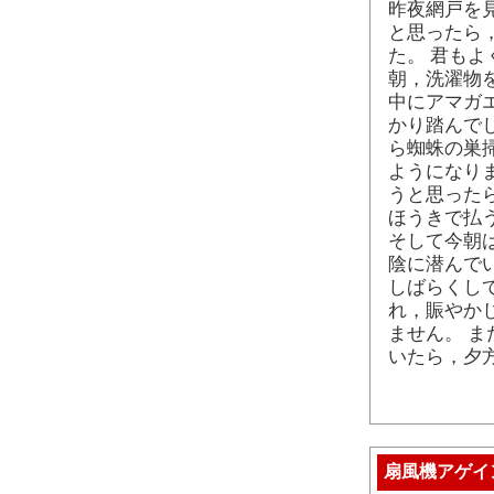
昨夜網戸を
と思ったら
た。 君もよ
朝，洗濯物
中にアマガ
かり踏んで
ら蜘蛛の巣
ようになり
うと思った
ほうきで払
そして今朝
陰に潜んで
しばらくし
れ，賑やか
ません。 
いたら，夕
扇風機アゲイ