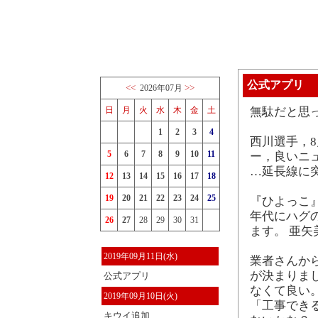
公式アプリ
<<
>>
2026年07月
日
月
火
水
木
金
土
無駄だと思
1
2
3
4
西川選手，8
5
6
7
8
9
10
11
ー，良いニ
…延長線に
12
13
14
15
16
17
18
19
20
21
22
23
24
25
『ひよっこ』
年代にハグ
26
27
28
29
30
31
ます。 亜
2019年09月11日(水)
業者さんか
が決まりま
公式アプリ
なくて良い。
2019年09月10日(火)
「工事でき
キウイ追加