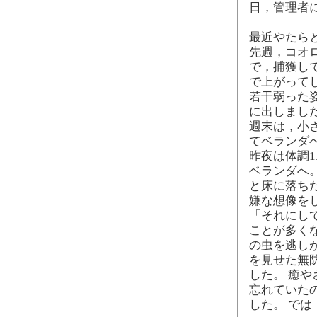
日，管理者
最近やたら
先週，コオ
で，捕獲し
で上がって
若干弱った
に出しまし
週末は，小
てベランダ
昨夜は体調1
ベランダへ
と床に落ち
嫌な想像を
「それにし
ことが多く
の虫を逃し
を見せた無
した。 癒
忘れていた
した。 で