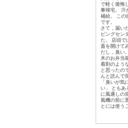
で軽く後悔
事帰宅。 
補給。 こ
です。
さて，届い
ピングセン
た。 店頭
蓋を開けて
だし，臭い
木のお弁当
着剤のよう
と思ったの
んと読んで
「臭いが気
い」 とも
に風通しの
風機の前に
とには使う