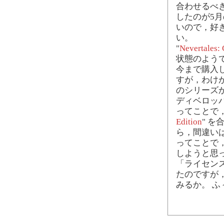
合わせるべきか。
したのが5
いので，好
い。
"
Nevertales: 
状態のよう
今まで購入
すが，わけ
のシリーズ
ディベロッ
ってことで，
Edition
" を
ら，間違い
ってことで，
しようと思
「ライセン
たのですが
みるか。 ふ