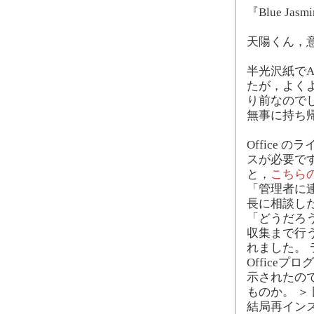
『Blue J
天陽くん，
半光沢紙でA
たが，よく
り前なので
無事に持ち
Office
スが必要です
と，
こちら
「管理者に
長に相談し
「どうだろ
収集まで行う
れました。
Office
示されたの
ものか。 ＞
結局再イン