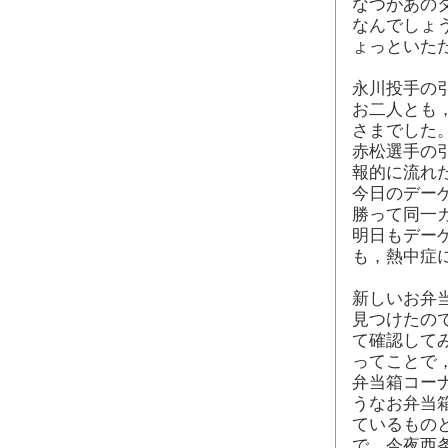
なつがあの
なんでしょ
ょっといた
永川投手の
お二人とも
さまでした
赤松選手の引
報的に流れた
今日のデー
勝って同一
明日もデー
も，熱中症
新しいお弁当
見つけたの
て確認して
ってことで
弁当箱コー
うなお弁当
ているもの
で，今夜西条