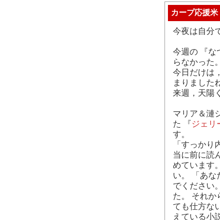
カープ応援米
今夜は自分
今週の 『
らなかった
今日だけは
まりました
来週，天陽
マリア＆漣
た 『
ジェリ
す。
「すっかり
当に前に読
めています
い。 「あ
でください。
た。 それ
ても仕方な
えている小