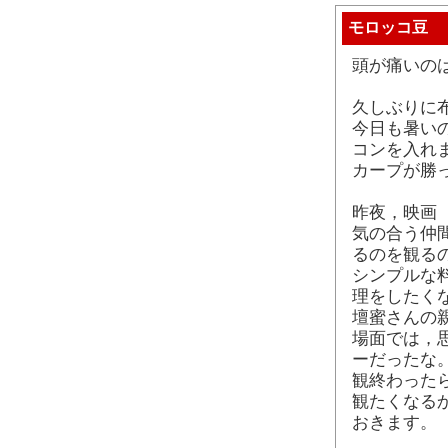
モロッコ豆
頭が痛いの
久しぶりに
今日も暑い
コンを入れ
カープが勝
昨夜，映画 
気の合う仲
るのを観る
シンプルな
理をしたく
壇蜜さんの
場面では，思
ーだったな
観終わった
観たくなる
おきます。