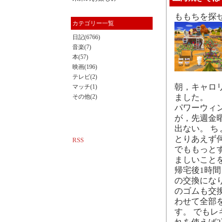
ももちを探
カテゴリー一覧
日記(6766)
音楽(7)
本(57)
映画(196)
テレビ(2)
朝，キャロ
マッチ(1)
ました。
その他(2)
パワーウィ
が，先週金
出ない。 
とりあえず
RSS
でももっと
ましいこと
帰宅後1時
の交換にな
のゴムも交
わせて全部
す。 でも