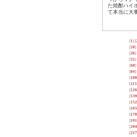
た焼酎ハイ
て本当に大
[
1
]
[
[
20
]
[
36
]
[
52
]
[
68
]
[
84
]
[
100
[
113
[
126
[
139
[
152
[
165
[
178
[
191
[
204
[
217