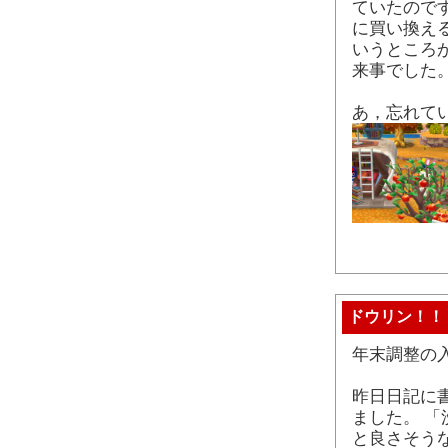
ていたので
に買い換え
いうところ
来事でした
あ，忘れて
ドウリン！！
年末調整の
昨日日記に
ました。 「
と良さそう