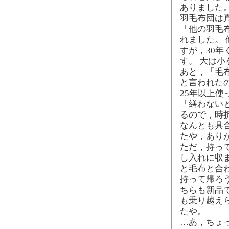
ありました
羽毛布団は
「他の羽毛
れました。
すが，30
す。 大は
あと，「毛
と言われた
25年以上
「繕わない
るので，時
なんとも具
たや，あり
ただ，持っ
し入れに収
と毛布と合
持って帰ろ
ちらも新品
も乗り越え
たや。
…あ，ちょ