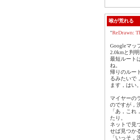
喉が荒れる
"
ReDrawn: Th
Google
2.0kmと
最短ルートは
ね。
帰りのルート
るみたいで
ます，はい
マイヤーの
のですが，
「あ，これ
たり。
ネットで見
せば見つか
「いっそ，