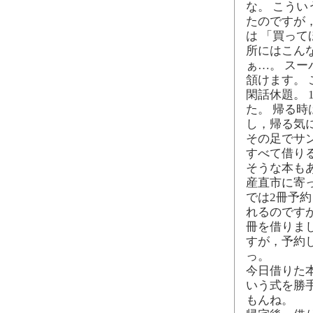
な。 こう
たのですが
は 「買って
所にはこん
ぁ…。 ス
頷けます。
閑話休題。 
た。 帰る
し，帰る気
その足でサ
すべて借り
そうな本も
産直市に寄
では2冊予
れるのです
冊を借りま
すが，予約
っ。
今日借りた本
いう式を勝
もんね。