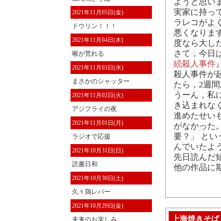
ようと思い
実家に持っ
2021年11月05日(金)
ラレコがよ
ドウリン！！！
悪くなりま
2021年11月04日(木)
度なら大し
さて，今日
喉が荒れる
続殺人事件
2021年11月03日(水)
殺人事件が
まさかのシャッター
たら，2週
うーん，私
2021年11月02日(火)
き込まれな
アジフライの夜
進めたせい
2021年11月01日(月)
がなかった
要？」 と
ラジオで応援
んでいたよ
2021年10月31日(日)
先日読んだ
読書日和
他の作品に
2021年10月30日(土)
久々鶏レバー
2021年10月29日(金)
上海焼きそば
未来のお楽しみ