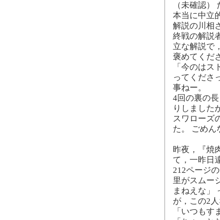
（未確認）
本当に中立
解説の川相
終戦の解説
立な解説で
褒めてくだ
「今のはス
ってくださ
事ねー。
4回の裏の
りしました
スワローズ
た。 ごめん
昨夜，『焼肉
て，一昨日
212ページ
里がスムー
まねえな」
が，この2人
「いつもす