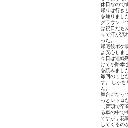
休日なので
帰りは行き
を通りまし
グラウンドで
は祝日だも
りで汗が流
った。
帰宅後ポケ
よ安心しま
今日は連続
けて小路幸也
を読みまし
毎回のこと
す。 しか
ん。
舞台になっ
っとレトロ
（冒頭で卒
る車の中で
ですが，花
してくるの