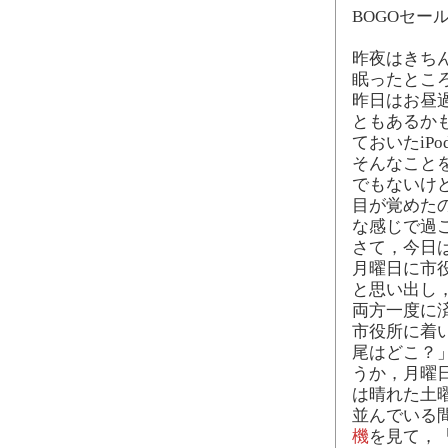
BOGOセール
昨夜はきち
眠ったとこ
昨日はお昼
ともあるか
ておいたiP
そんなこと
でもないけ
目が覚めた
な感じで過
さて，今日
月曜日に市
と思い出し
両方一度に
市役所に着
尾はどこ？
うか，月曜
は晴れた土
並んでいる
機
を見て，