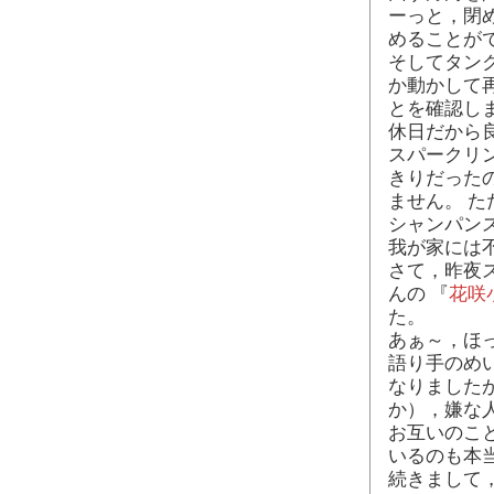
ーっと，閉
めることが
そしてタン
か動かして
とを確認し
休日だから
スパークリ
きりだった
ません。 
シャンパン
我が家には
さて，昨夜
んの 『
花咲
た。
あぁ～，ほ
語り手のめ
なりました
か），嫌な
お互いのこ
いるのも本
続きまして