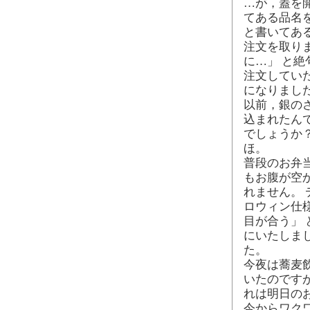
…が，蓋を
てある品名
と書いてあ
注文を取り
に…」 と
注文してい
になりまし
以前，銀の
込まれたん
でしょうか
ほ。
普段のお弁
もお腹が空
れません。
ロウィン仕
目が合う」
にいたしま
た。
今夜は蕎麦
いたのです
れは明日の
今からワク