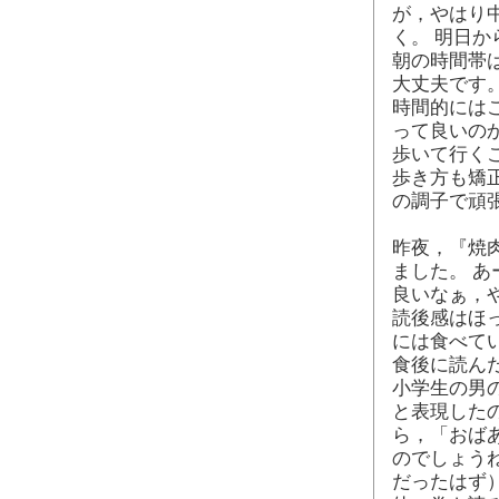
が，やはり
く。 明日
朝の時間帯
大丈夫です
時間的には
って良いのか
歩いて行く
歩き方も矯
の調子で頑
昨夜，『焼肉
ました。 
良いなぁ，
読後感はほ
には食べて
食後に読ん
小学生の男
と表現した
ら，「おばあ
のでしょう
だったはず