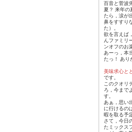
百音と菅波
夏？ 来年
たら，涙が
鼻をすすり
た）。
欲を言えば
んファミリ
ンオフのお
あーっ，本
たっ！ あ
美味求心と
です。
このクオリ
ろ，今まで
す。
あぁ，思い
に行けるのは
暇を取る予
さて，今日
たミックス