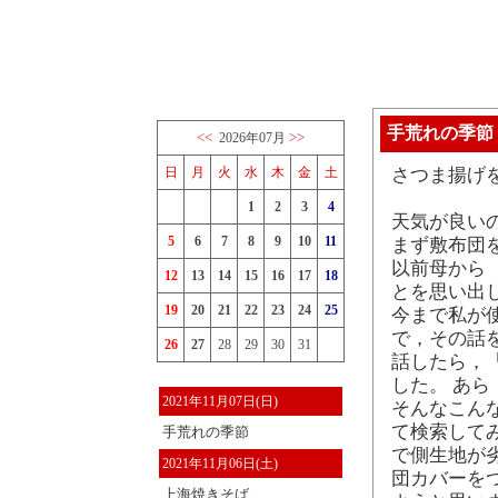
手荒れの季節
<<
>>
2026年07月
日
月
火
水
木
金
土
さつま揚げ
1
2
3
4
天気が良い
5
6
7
8
9
10
11
まず敷布団
以前母から
12
13
14
15
16
17
18
とを思い出
19
20
21
22
23
24
25
今まで私が
で，その話
26
27
28
29
30
31
話したら，
した。 あら
2021年11月07日(日)
そんなこん
て検索して
手荒れの季節
で側生地が
2021年11月06日(土)
団カバーを
上海焼きそば