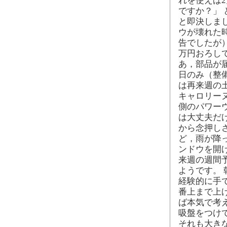
れを使えば
ですか？」
と即決しま
ウが壊れた
告でしたが
万円おろし
あ，部品が
日のみ（整
は再来週の
キャロリー
側のパワー
は大丈夫だ
から念押し
ど，雨が降
ンドウを開
来週の週間
ようです。
経験的に手
番上まで上
ば本気で考
吸盤をつけ
それも大き