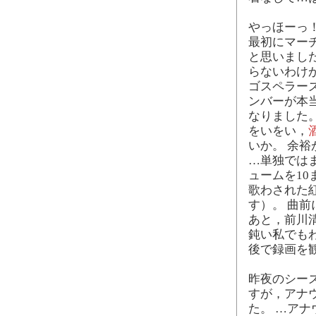
やっほーっ！
最初にマー
と思いまし
らないわけ
ゴスペラー
ンバーが本
なりました
をいをい，
いか。 余裕
…単独ではま
ュームを10
歌わされた
す）。 曲
あと，前川
鈍い私でも
後で録画を
昨夜のシーズ
すが，アナ
た。 …ア