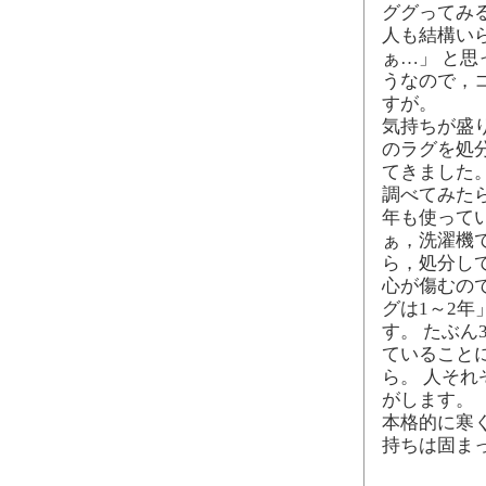
ググってみる
人も結構い
ぁ…」 と
うなので，
すが。
気持ちが盛
のラグを処
てきました
調べてみたら
年も使って
ぁ，洗濯機で
ら，処分し
心が傷むので
グは1～2年
す。 たぶん
ていること
ら。 人そ
がします。
本格的に寒
持ちは固ま