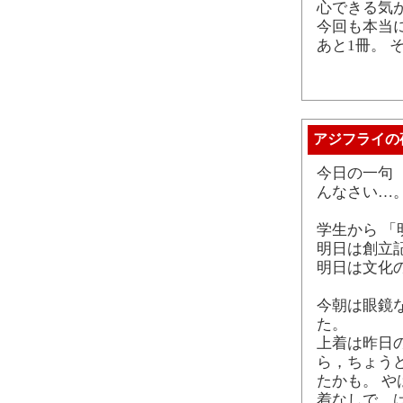
心できる気
今回も本当
あと1冊。
アジフライの
今日の一句 
んなさい…
学生から 
明日は創立
明日は文化
今朝は眼鏡
た。
上着は昨日
ら，ちょう
たかも。 
着なしで…