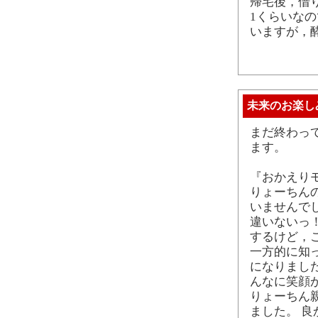
帰宅後，借り
1くらいな
いますが，
未来のお楽し
まだ終わっ
ます。
『おかえり
りょーちんの
いませんで
違いないっ！
するけど，
一方的に知
になりまし
んなに笑顔
りょーちん
ました。 