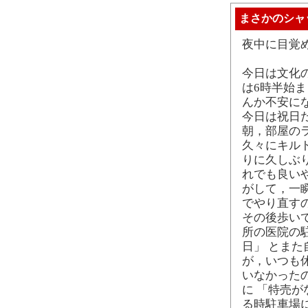
まさかのシャ
夜中に目覚
今日は文化
は6時半始ま
んか不安にな
今日は祝日
朝，部屋の
久々にキル
りに久しぶ
れでも良い
がして，一
でやり直す
その後歩いて
所の医院の
日」 とま
が，いつも
いなかった
に 「特売が
る時駐車場