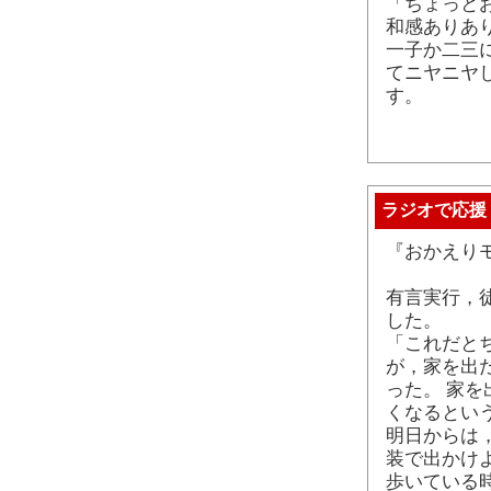
「ちょっと
和感ありあ
一子か二三
てニヤニヤ
す。
ラジオで応援
『おかえり
有言実行，
した。
「これだと
が，家を出
った。 家
くなるとい
明日からは
装で出かけ
歩いている