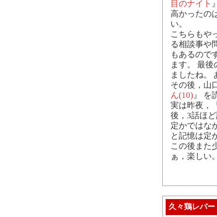
目のナイト
高かったの
い。
こちらもや
る相談事や
もあるので
ます。 最
ましたね。
その後，山
ん(10)
』 を
実は昨夜，
後，3話ほ
定かではな
と記憶は定
この後また
ぁ，楽しい
久々鶏レバー