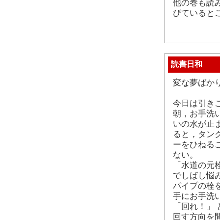
他の巻も読
びていると
読書日和
変な夢ばか
今日は引き
朝，お手洗
いの水が止
ると，タン
ーをひねる
ない。
「水道の元
でしばし悩
パイプの栓を
手にお手洗
「回れ！」
回す方向を