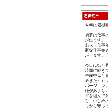
悪夢初め
今年は箱根
初夢は仕事
が出ます。
あぁ，仕事
鬱な仕事始
がします。
今日は姉と
時間に飽き
午前中母と
過ぎた～）
バージョン
姪があまり
軍を組んで
ら，いじめ
っかり守っ