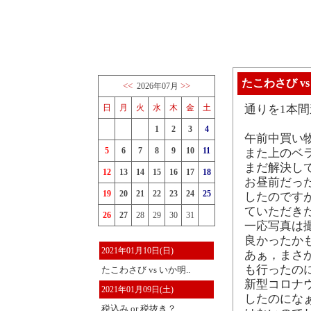
たこわさび v
<<
>>
2026年07月
日
月
火
水
木
金
土
通りを1本
1
2
3
4
午前中買い
5
6
7
8
9
10
11
また上のベ
まだ解決し
12
13
14
15
16
17
18
お昼前だっ
19
20
21
22
23
24
25
したのです
ていただき
26
27
28
29
30
31
一応写真は
良かったか
2021年01月10日(日)
あぁ，まさ
も行ったのに
たこわさび vs いか明..
新型コロナ
2021年01月09日(土)
したのにな
税込み or 税抜き？