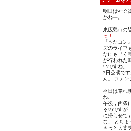
アラームをチ
明日は社会
かねー。
東広島市の
っ！
『うたコン
ズのライブ
なにも早く実
が行われた
いですね。
2日公演で
ん。 ファ
今日は箱根駅
ね。
午後，西条
るのですが
に帰らせて
な」 とち
きっと大丈