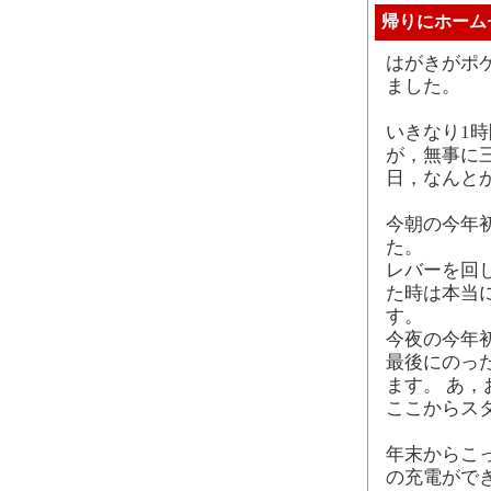
帰りにホーム
はがきがポ
ました。
いきなり1
が，無事に三
日，なんと
今朝の今年
た。
レバーを回
た時は本当
す。
今夜の今年初
最後にのっ
ます。 あ
ここからス
年末からこっち
の充電がで