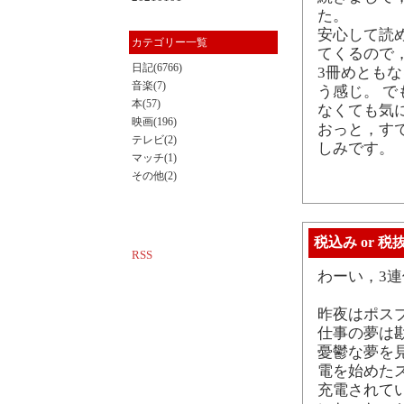
た。
安心して読
カテゴリー一覧
てくるので
日記(6766)
3冊めとも
音楽(7)
う感じ。 
本(57)
なくても気
映画(196)
おっと，す
テレビ(2)
しみです。
マッチ(1)
その他(2)
税込み or 税
RSS
わーい，3連
昨夜はポス
仕事の夢は
憂鬱な夢を
電を始めた
充電されて