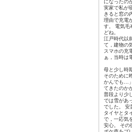
になったの
実家で私が
きると窓の
理由で充電
す。 電気
どね。
江戸時代以
て，建物の
スマホの充
ぁ，当時は
母と少し時
そのために
かんでも…
てきたのか
普段より少
では雪があ
でした。 
タイヤとタ
で，一応気
安心。 そ
ポケ森をプ