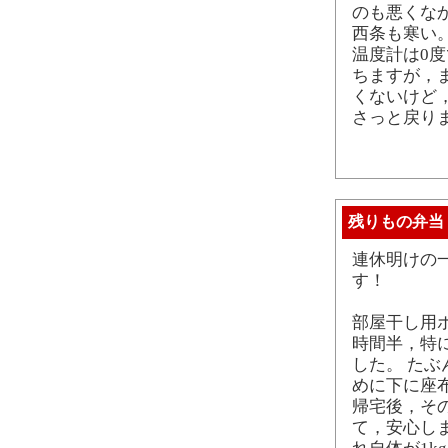
のも悪くな
西条も寒い。
温度計は0度
ちますが，
くないけど
さっと戻り
残りもの弁当
連休明けの
す！
部屋干し用
時間半，特
した。 た
めに下に座
帰宅後，そ
て，安心し