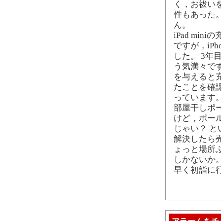
く，お祓い
件もあった
ん。
iPad m
ですが，iP
した。 3年
う気満々で
を与えると
たことを確
っています
部屋干しポ
けど，ポー
じゃい？ 
解決したら
ょっと場所
しかないか
早く初詣に