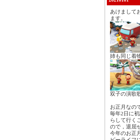
20210101
あけまして
ます。
姉も同じ着
双子の演歌
お正月なの
毎年2日に
らして行く
ので，退屈
今年のお正
ピーライフにも