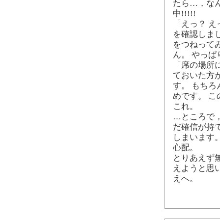
たら…，なん
中!!!!!
「えっ？ 
を確認しま
をつねって
ん。 やっぱ
「席の場所によ
ておいた方
す。 もち
めです。 
これ。
…ところで
だ確信が持
しまいます
心配。
とりあえず
えようと思
えへ。