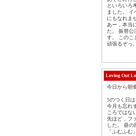
といろいろ
ました。 
にもなれま
あー，本当
た。 振替
す。 この
頑張るぞっ
Loving Out L
今日から朝
5のつく日
今月も忘れ
ころではな
先ほど，フ
した。 昼
「ふむふむ