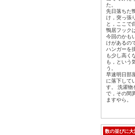
た。
先日落ちた
け，突っ張
と，ここで
鴨居フック
今回のかもい
けがあるの
ハンガーを
も少し高く
も，という
う。
早速明日部
に落下して
す。 洗濯
で，その間
ますやら。
数の並びに大