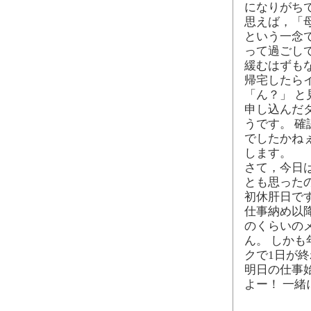
になりがち
思えば，「
という一念
って過ごし
緩むはずも
帰宅したら
「ん？」 
申し込んだ
うです。 確
でしたかね
します。
さて，今日
とも思った
初休肝日で
仕事納め以
のくらいの
ん。 しか
クで1日が
明日の仕事
よー！ 一