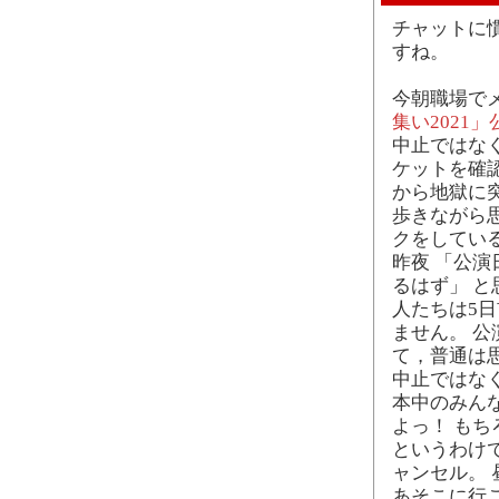
チャットに
すね。
今朝職場で
集い2021
中止ではな
ケットを確
から地獄に
歩きながら
クをしてい
昨夜 「公
るはず」 と
人たちは5
ません。 
て，普通は
中止ではな
本中のみん
よっ！ も
というわけ
ャンセル。
あそこに行