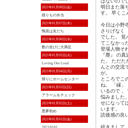
はないので
明日また落
2021年01月08日(金)
す。 早く
残りもの弁当
2021年01月07日(木)
今日は小野寺
さりげなく
鴨居は友だち
でした。 
2021年01月06日(水)
てこなかっ
数の並びに大満足
登場人物そ
『塵』 の
2021年01月05日(火)
た。 ただた
Loving Out Loud
んとの交流
2021年01月04日(月)
が。
ところでこ
帰りにホームセンター
ね。 「縁」
2021年01月03日(日)
いるので，
アラームをチェック
悩みました
せになって
2021年01月02日(土)
います。
悪夢初め
読後感の良
2021年01月01日(金)
続きまして
20210101