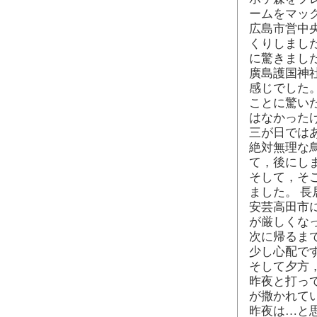
ームをマッ
広島市営中
くりしまし
に驚きまし
廣島護国神
感じでした
ことに驚い
はなかった
三が日では
絶対無理な鳥
て，後にし
そして，そ
ました。 長
安芸高田市
が厳しくな
次に帰るま
少し心配で
そして夕方
昨夜と打っ
が撒かれて
昨夜は…と