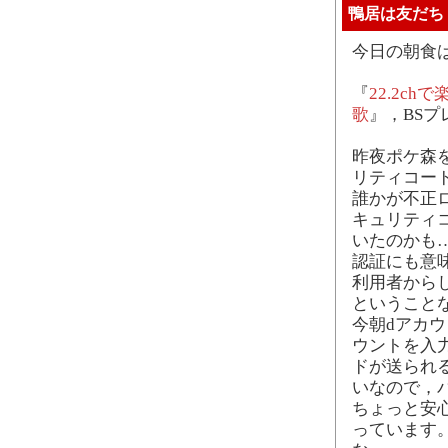
鴨居は友だち
今日の朝食
『
22.2c
歌
』，BS
昨夜ポケ森
リティコー
誰かが不正
キュリティ
いたのかも
認証にも意
利用者から
ということ
今朝dアカ
ウントを入
ドが送られ
いなので，
ちょっと安
っています