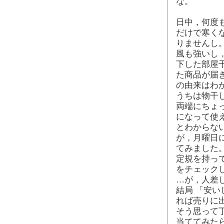
な。
日中，何度
だけで寒く
りませんし
風も強いし
下した部屋干
た商品が届き
の由来はわ
うちは物干
両端にちょ
になって使
とわからな
が，月曜日
てみました
定規を持っ
をチェック
…が，人差
結局 「安い
れば売りに
そう思って
当ててみた