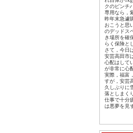
れ自体が1
クのピンチ
専用なら，
昨年末急遽
おこうと思い
のデッドス
き場所を確
らく保険と
さて，今日
安芸高田市
心配はして
が非常に心
実際，福富
すが，安芸
久しぶりに
落としまく
仕事で十分
は悪夢を見