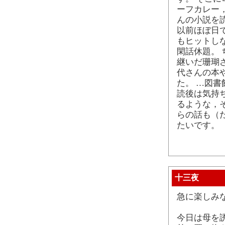
ーフカレー
んの小説を
以前ほぼ日
もヒットし
閑話休題。
継いだ珊瑚
代さんの本
た。 …図書
読後は気持
るような，
らの話も（
たいです。
十三夜
急に楽しみ
今日は母を