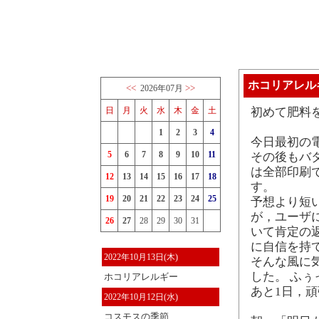
ホコリアレル
<<
>>
2026年07月
日
月
火
水
木
金
土
初めて肥料
1
2
3
4
今日最初の
5
6
7
8
9
10
11
その後もバ
は全部印刷
12
13
14
15
16
17
18
す。
19
20
21
22
23
24
25
予想より短
が，ユーザに
26
27
28
29
30
31
いて肯定の
に自信を持
2022年10月13日(木)
そんな風に
した。 ふぅ
ホコリアレルギー
あと1日，
2022年10月12日(水)
コスモスの季節