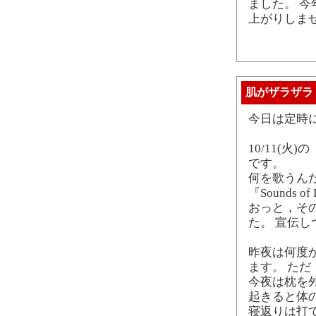
ました。 
上がりしま
肌がザラザラ
今日は定時
10/11(
です。
何を歌うんだ
『Sounds o
おっと，その前
た。 宣伝
昨夜は何度
ます。 た
今夜は枕を
起きると体
寝返りは打