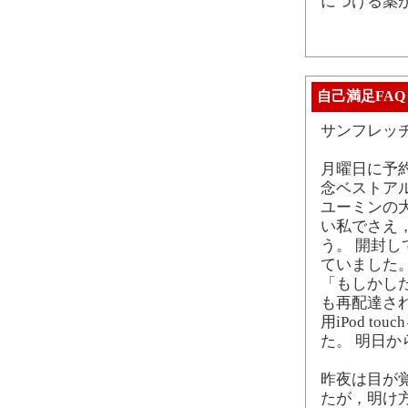
につける薬
自己満足FAQ
サンフレッ
月曜日に予約
念ベストアル
ユーミンの
い私でさえ，
う。 開封
ていました
「もしかし
も再配達さ
用iPod 
た。 明日
昨夜は目が
たが，明け