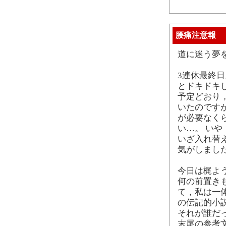
腰痛注意報
道に迷う夢
3連休最終
とドキドキ
予定どおり
いたのです
が必要なく
い…。 い
いざ入れ替
気がしまし
今日は梶よう
何の前置き
て，私は一
の伝記的小
それが誰だ
末尾の参考