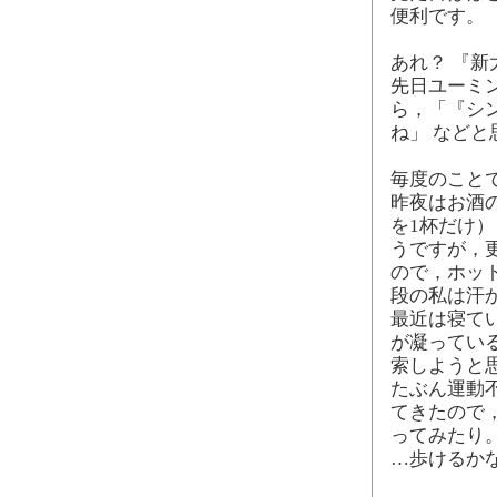
便利です。
あれ？ 『新
先日ユーミ
ら，「『シン
ね」 など
毎度のこと
昨夜はお酒
を1杯だけ
うですが，
ので，ホッ
段の私は汗
最近は寝て
が凝ってい
索しようと
たぶん運動
てきたので
ってみたり
…歩けるか