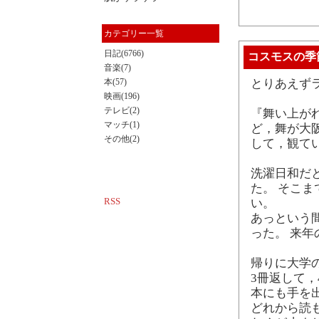
カテゴリー一覧
日記(6766)
コスモスの季
音楽(7)
本(57)
とりあえず
映画(196)
テレビ(2)
『舞い上が
マッチ(1)
ど，舞が大
その他(2)
して，観て
洗濯日和だ
た。 そこ
RSS
い。
あっという
った。 来
帰りに大学
3冊返して，
本にも手を
どれから読