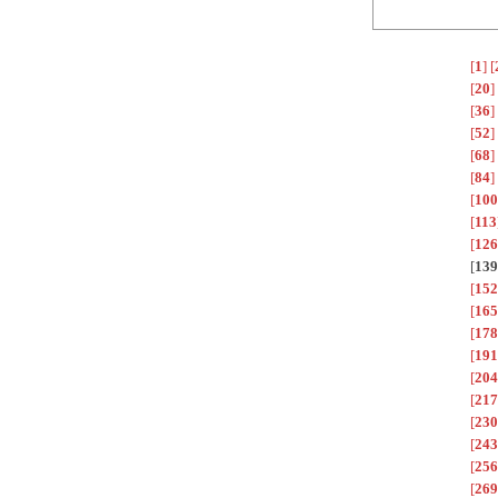
[
1
]
[
[
20
]
[
36
]
[
52
]
[
68
]
[
84
]
[
100
[
113
[
126
[
139
[
152
[
165
[
178
[
191
[
204
[
217
[
230
[
243
[
256
[
269