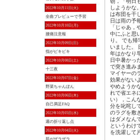
朝，「明日
しようかな
2022年10月11日(火)
は布団を干
全曲プレビューで予習
日は雨の予
2022年10月10日(月)
「じゃあ，
中にふと思
腰痛注意報
り。 でも
2022年10月09日(日)
いました。 
指がピキピキ
年はかなり
日中暑かっ
2022年10月08日(土)
で突き進み
十三夜
マイヤーの
2022年10月07日(金)
効果がない
やめようか
野菜ちゃんぽん
れで省エネ
2022年10月06日(木)
い），こん
自己満足FAQ
分を叱咤し
のラグを敷
2022年10月05日(水)
はダメなん
週の折り返し点
というわけ
2022年10月04日(火)
を洗濯して
肌がザラザラ