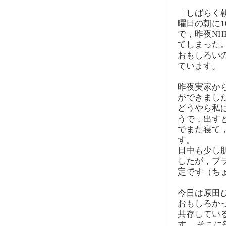
「しばらく
曜日の朝に
で，昨夜NH
てしまった
おもしろい
ています。
昨夜実家か
ができまし
どうやら私
うで，出す
でまた寝て
す。
日中も少し
したが，ブ
定です（ち
今日は原田ひ
おもしろか
共存してい
す。 そこ