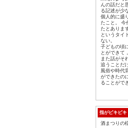
んの話だと
る記述が少
個人的に盛
たこと。 今
たとありま
というタイ
ない。
子どもの頃
とができて
また話がそ
追うことだ
風俗や時代
ができたの
ることがで
指がピキピキ
酒まつりの様子