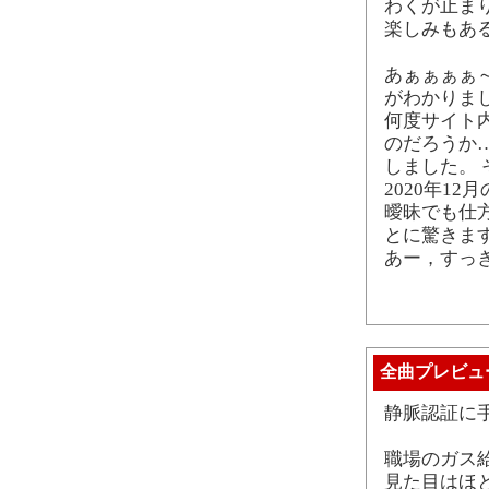
わくが止まり
楽しみもあ
あぁぁぁぁ
がわかりま
何度サイト
のだろうか
しました。 
2020年1
曖昧でも仕
とに驚きま
あー，すっ
全曲プレビュ
静脈認証に
職場のガス
見た目はほ