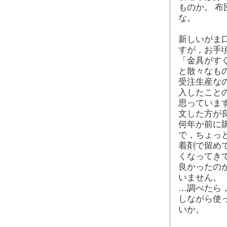
ものか。 
な。
新しいがま
すが，お手
「金具がすぐ
と散々なも
受注生産な
入したこと
思っています
文した方が
何年か前に
で，ちょっ
着剤で留め
くなってき
良かったの
いません。
…調べたら，
しながら使
いか。