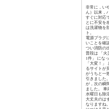
非常に，い
ん）以来，
すぐに対応
とに不安を
は洗濯物を
ト。
電源プラグ
いことを確
つい消防の
普段は 「火
1件」 にな
「大変！」
るサイトが
がうちと一
引きました
が，次の瞬
ました。 
水曜日も除
大丈夫のは
なりますね