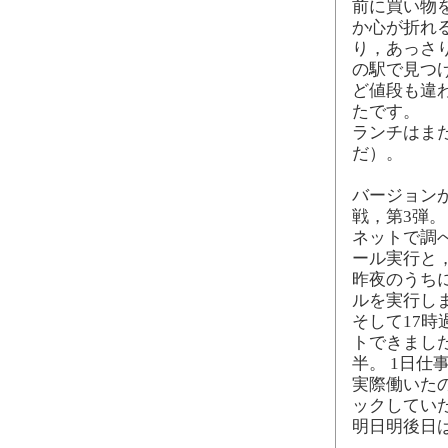
前に買い物
か心が折れ
り，あっさ
の駅で見つ
ど値段も違
たです。
ランチはま
だ）。
バージョンが1
戦，第3弾。
ネットで調べ
ール実行と，B
昨夜のうち
ルを実行し
そして17時
トできました
半。 1日仕
実際働いた
ックしてい
明日明後日