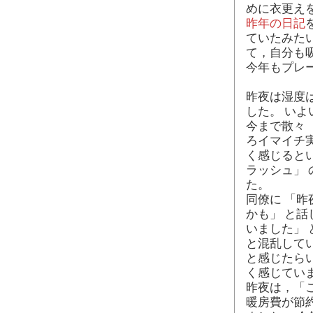
めに衣更え
昨年の日記
ていたみた
て，自分も
今年もプレ
昨夜は湿度
した。 い
今まで散々
ろイマイチ
く感じると
ラッシュ」
た。
同僚に 「
かも」 と
いました」
と混乱して
と感じたら
く感じてい
昨夜は，「
暖房費が節