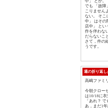
中」 とか。
でも 「故
こりません
ない。 そ
中」 はその
店中」 と
作を伴わな
だらないこ
さて，件の
うです。
週の折り返し
高嶋ファミ
今朝クロー
は10/18
「あれ？ で
あ，まだ1年