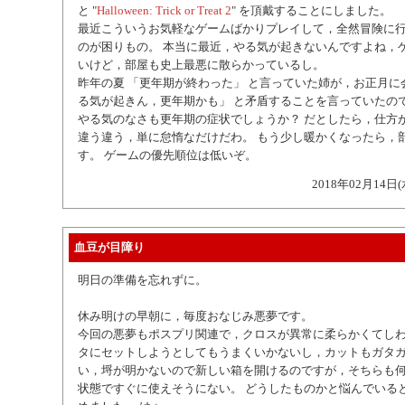
と "
Halloween: Trick or Treat 2
" を頂戴することにしました。
最近こういうお気軽なゲームばかりプレイして，全然冒険に
のが困りもの。 本当に最近，やる気が起きないんですよね，
いけど，部屋も史上最悪に散らかっているし。
昨年の夏 「更年期が終わった」 と言っていた姉が，お正月に
る気が起きん，更年期かも」 と矛盾することを言っていたの
やる気のなさも更年期の症状でしょうか？ だとしたら，仕方
違う違う，単に怠惰なだけだわ。 もう少し暖かくなったら，
す。 ゲームの優先順位は低いぞ。
2018年02月14日(
血豆が目障り
明日の準備を忘れずに。
休み明けの早朝に，毎度おなじみ悪夢です。
今回の悪夢もポスプリ関連で，クロスが異常に柔らかくてし
タにセットしようとしてもうまくいかないし，カットもガタ
い，埒が明かないので新しい箱を開けるのですが，そちらも
状態ですぐに使えそうにない。 どうしたものかと悩んでいる