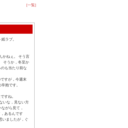
[一覧]
ット紙ラブ。
んかねぇ。 そう言
。 そうか，冬至か
るのも当たり前な
のですが，今週末
の辛抱です。
たですね。
くないな，見ない方
いながら見て，
って，あるんです
思いましたが，ぐ