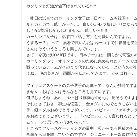
ガソリンと灯油が値下げされている!!!!!
一昨日の試合でのカーリング女子は，日本チームも韓国チー
ルピカピカで，眩しかった…。 白い氷がレフ板代わりになっ
しさが5割増しかもしれません。 眩しいっ!!!!!
カーリング女子は，話す声（話し方）も可愛いんですよね。 「
うするー？」 って，素朴で良いんだよねー（すでに影響を受け
さんはそういうところも楽しんでいます。
さて，今夜は対OAR戦です。 日本チームは，朗らかで可愛い
カーリングって，オリンピックのために集められたチームで
戦っているチームがそのまま代表になっている，というのが
よね。 仲の良さが，画面から伝わってきます。 がんばれー。
フィギュアスケートの男子選手のお尻って，なんか独特ですよ
ません，おばさんはそんなところも見ています。
何でしょうね，あれ。 やっぱり筋肉なのかな。 硬そうですよ
それはさておき，羽生結弦選手，金メダルおめでとうございま
手，銀メダルおめでとうございます。 ハビエル・フェルナン
ルおめでとうございます。 …「ハビエル」 って言われると，
ム？」 って思っちゃうおいらっす。
ところでフリースケーティングの最中，母からある原稿のチ
画面から目を離していたのですが，ジョニー・トー監督作品