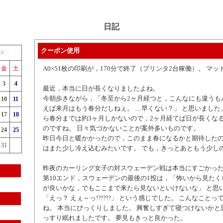
日記
クーポン使用
>>
金
土
A0×51枚の印刷が，170分で終了（プリンタ2台稼働）。 マ
3
4
最近，本当に日が長くなりましたよね。
今朝歩きながら，「冬至から2ヶ月経つと，こんなにも違うも
10
11
えば来月はもう春分だしねぇ。 …早くない？」 と思いました
17
18
ら春分までは約3ヶ月しかないので，2ヶ月経てば日が長くな
のですね。 日々気づかないことが案外多いものです。
24
25
昨日今日と暖かかったので，このまま春になるかと期待した
31
はまた少し冷え込むみたいです。 でも，きっとあともう少し
昨夜のカーリング女子の対スウェーデン戦は本当にすごかっ
第10エンド，スウェーデンの最後の1投は，「怖いから見た
が良いかな，でもここまで来たら見ないといけないな」 と思
「えっ？ えぇ～っ!?!?!?」 という感じでした。 こんなこと
ね。 本当にびっくりしました。 興奮しすぎて寝つけないかと
っすり眠れましたです。 夢見もきっと良かった。