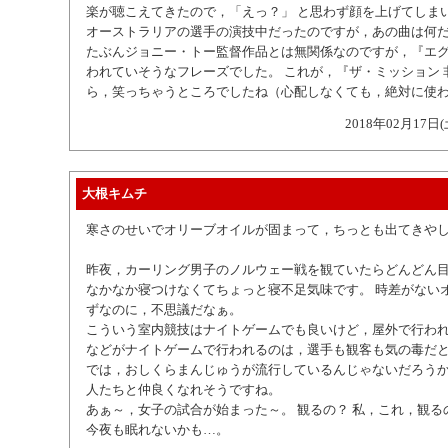
楽が聴こえてきたので，「えっ？」 と思わず顔を上げてしま
オーストラリアの選手の演技中だったのですが，あの曲は何
たぶんジョニー・トー監督作品とは無関係なのですが，『エグ
われていそうなフレーズでした。 これが，『ザ・ミッション 
ら，笑っちゃうところでしたね（心配しなくても，絶対に使
2018年02月17日(
大根キムチ
寒さのせいでオリーブオイルが固まって，ちっとも出てきや
昨夜，カーリング男子のノルウェー戦を観ていたらどんどん
なかなか寝つけなくてちょっと寝不足気味です。 時差がない
ずなのに，不思議だなぁ。
こういう室内競技はナイトゲームでも良いけど，屋外で行わ
などがナイトゲームで行われるのは，選手も観客も気の毒だと
では，おしくらまんじゅうが流行しているんじゃないだろうか
人たちと仲良くなれそうですね。
あぁ～，女子の試合が始まった～。 観るの？ 私，これ，観る
今夜も眠れないかも…。