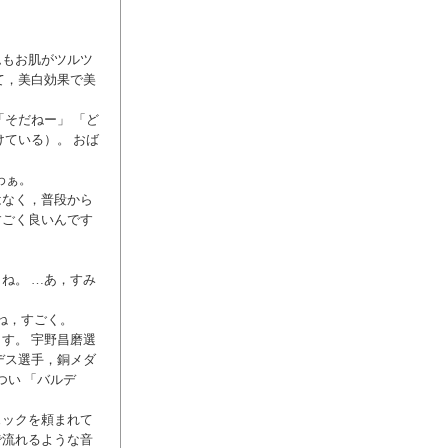
ムもお肌がツルツ
て，美白効果で美
そだねー」 「ど
ている）。 おば
わぁ。
はなく，普段から
すごく良いんです
ね。 …あ，すみ
ね，すごく。
す。 宇野昌磨選
デス選手，銅メダ
つい 「バルデ
ェックを頼まれて
で流れるような音