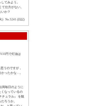
をしてみよう。
くて仕方がない。
ないか？
火)
No.5241
(日記)
133円で灯油は
と思うのですが，
良かったかな…。
結局毎日のように
たくなっているの
ナチュラル』 を観
るだろうか。
とか…と思ってい