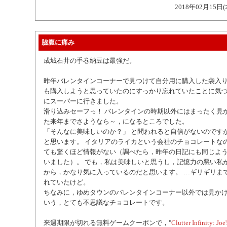
2018年02月15日(
脇腹に痛み
成城石井の手巻納豆は最強だ。
昨年バレンタインコーナーで見つけて自分用に購入した袋入
も購入しようと思っていたのにすっかり忘れていたことに気
にスーパーに行きました。
滑り込みセーフっ！ バレンタインの時期以外にはまったく見
た来年までさようなら～，になるところでした。
「そんなに美味しいのか？」 と問われると自信がないのです
と思います。 イタリアのライカという会社のチョコレートな
ても驚くほど情報がない（調べたら，昨年の日記にも同じよ
いました）。 でも，私は美味しいと思うし，記憶力の悪い私
から，かなり気に入っているのだと思います。 …ギリギリま
れていたけど。
ちなみに，ゆめタウンのバレンタインコーナー以外では見か
いう，とても不思議なチョコレートです。
来週期限が切れる無料ゲームクーポンで，"
Clutter Infinity: Joe