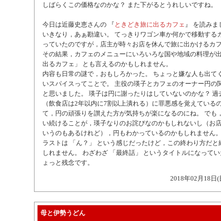
しばらくこの価格なのかな？ また下がるとうれしいですね。
今日は近藤史恵さんの 『
ときどき旅に出るカフェ
』 を読みま
いきなり，あぁ勘違い。 てっきりワゴン車か何かで移動する
っていたのですが，店主が時々お店を休んで旅に出かけるカフ
その結果，カフェのメニューにいろいろな国や地域の料理が
出るカフェ」 とも言えるのかもしれません。
内容も日常の謎で，おもしろかった。 ちょっと嫌な人も出て
いスパイスってことで。 主役の瑛子とカフェのオーナー円の
と思いました。 瑛子は円に謝ったりはしていないのかな？ 過
（飲食店は2年以内に7割以上潰れる）に罪悪感を覚えている
て，円の頑張りを讃えた方が気持ちが楽になるのにね。 でも
い続けることが，瑛子なりのお詫びなのかもしれないし（お
いうのもあるけれど），円もわかっているのかもしれません
ラストは 「ん？」 という感じだったけど，この終わり方だと
しれません。 わざわざ 「最終話」 というタイトルになってい
ょっと残念です。
2018年02月18日(
母と伊勢うどん