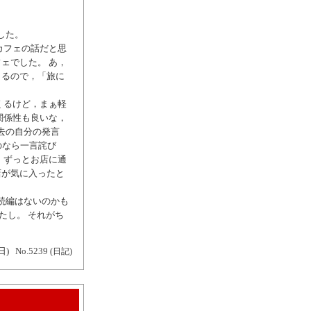
した。
カフェの話だと思
ェでした。 あ，
出るので，「旅に
くるけど，まぁ軽
関係性も良いな，
去の自分の発言
のなら一言詫び
，ずっとお店に通
店が気に入ったと
。
続編はないのかも
たし。 それがち
日)
No.5239
(日記)