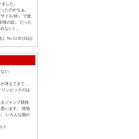
いました。
だったのかなぁ。
ザイル/絆』 で使
非情の掟』 だった
われない）。
土)
No.5238
(日記)
しない。
目が冴えてきて，
オリンピックのは
れるジャンプ競技
思います。 現地
。 いろんな国の
の？