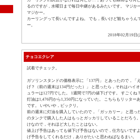
るのですが，水曜日まで毎日中継があるみたいです。 マジか
マジかー。
カーリングって長いんですよね。 でも，長いけど観ちゃうんで
ー。
2018年02月19日(
チョコエクレア
試着でチェック。
ガソリンスタンドの価格表示に 「137円」 とあったので，「
げ？（前の週末は134円だった）」 と思ったら，それはハイ
ュラーは127円でした。 1週間で7円の値下げです。 すごくね
灯油は1,476円から1,350円になっていた。 こちらもリッタ
です。 いやいや，ビックリ。
前の週末に灯油を購入していたので，「ガッカリー」 と思っ
のタンクで購入した人はもっとガッカリしていることだろう。
けなので，それほど大したことはない。
値上げ予告はあっても値下げ予告はないので，仕方ないですよ
げ予告をしてくれるだけ，ありがたいと思わねばなるまい。