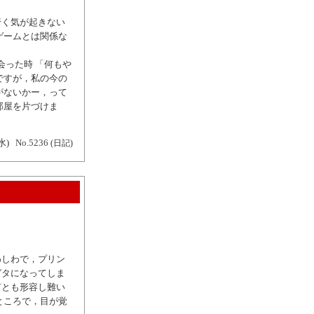
行く気が起きない
ゲームとは関係な
会った時 「何もや
ですが，私の今の
がないかー，って
部屋を片づけま
水)
No.5236
(日記)
わしわで，プリン
ガタになってしま
何とも形容し難い
ところで，目が覚