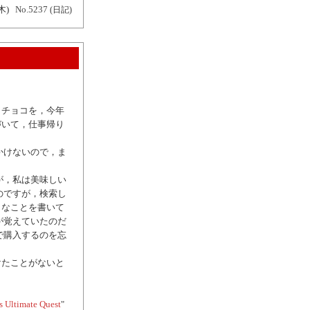
木)
No.5237
(日記)
りチョコを，今年
づいて，仕事帰り
かけないので，ま
が，私は美味しい
のですが，検索し
うなことを書いて
が覚えていたのだ
で購入するのを忘
けたことがないと
's Ultimate Quest
"