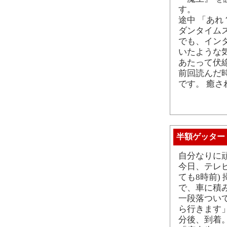
す。
途中 「あ
ダンタイム
でも、インタ
いたような
あたって伏
前回読んだ
です。 癒さ
半額ゲッター
自分なりに
今日、テレ
ても8時前)
で、車に積
一段落つい
ら行きます」
分後、到着