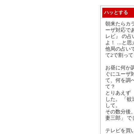
ハッとする
朝来たらカ
ーザ対応で
レビ』 の占
よ！ …と
他局の占いで
て2で割って
お昼に何か調
ぐにユーザ
て、何を調
て？
とりあえず 
した。 「蚊
して。
その数分後
妻三郎」 で
テレビを買い