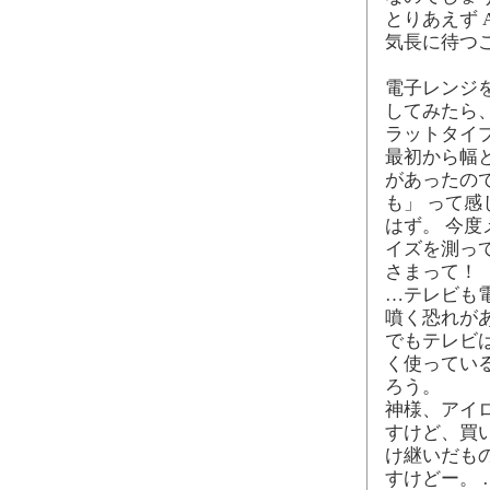
とりあえず 
気長に待つ
電子レンジを
してみたら、
ラットタイ
最初から幅
があったの
も」 って感
はず。 今
イズを測って
さまって！
…テレビも
噴く恐れが
でもテレビは
く使っている
ろう。
神様、アイロ
すけど、買
け継いだも
すけどー。