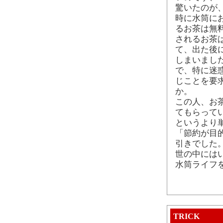
驚いたのが
時に水筒に
るお茶は無
されるお茶
て、出た後
しまいまし
で、特に迷
じことを要
か。
この人、お
てもらって
というより単
「節約が目
引きでした
世の中には
水筒ライフ
TRICK