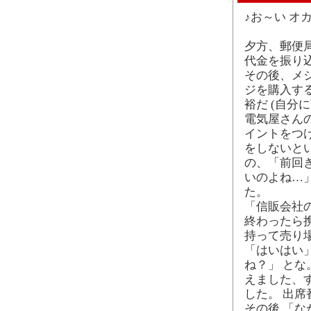
♪お～い オ
夕方、郵便
代金を振り
その後、メ
ジを購入す
裕だ (自分
電気屋さん
イントをつ
をしないと
の、「前回
いのよね…
た。
「信販会社
終わったら
持って売り
「はいはい
ね？」 とな
えました、
した。 出席
その後 「