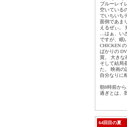
ブルーレイ
空いているの
でいちいち
面倒であま
えるぜぃ。 
…はぁ、い
ですが、眠い
CHICKE
ばかりの DVD
賞。 大きな画
そして結局
た。 映画
自分なりに
朝8時前か
過ぎとは、
64回目の夏