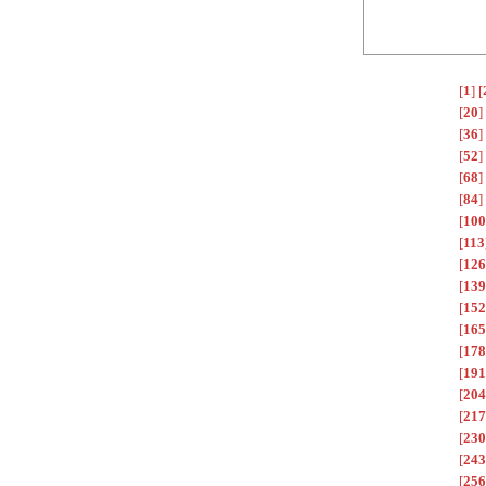
[
1
]
[
[
20
]
[
36
]
[
52
]
[
68
]
[
84
]
[
100
[
113
[
126
[
139
[
152
[
165
[
178
[
191
[
204
[
217
[
230
[
243
[
256