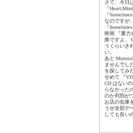
さて、今日
『Heart,Mind
『Someti
なのですが
『Sometime
映画 『重
曲ですよ。 
うくらいき
い。
あと Mon
ませんでし
を探してみ
せめて 『VI
CD はない
らなかった
のか判別が
お店の在庫
うせ全部デ
しても良い