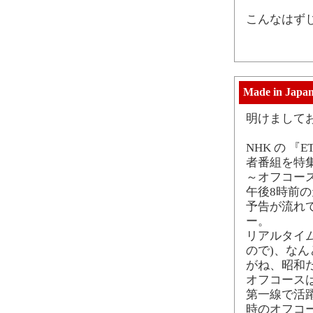
こんなはず
Made in Japa
明けまして
NHK の 
者番組を特
～オフコー
午後8時前の
予告が流れ
ー。
リアルタイ
ので)、な
がね、昭和
オフコース
第一線で活
時のオフコ