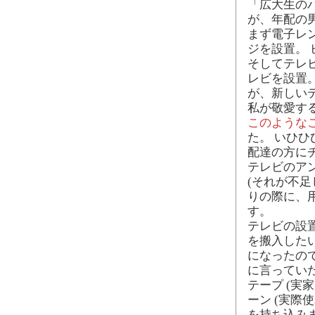
「広大生の
が、年配の男
まず電子レン
ジを設置。 
そしてテレビ
レビを設置。
が、新しい
私が敬愛する
このような
た。 いひひ
配達の方に
テレビのア
(それが不足
りの際に、
す。
テレビの設置
を搬入した
になったの
に言ってい
テープ (実
ーン (実際
を持ち込み