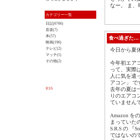
なー。 ま
カテゴリー一覧
日記(6766)
音楽(7)
本(57)
食べ過ぎた…
映画(196)
テレビ(2)
今日から夏休
マッチ(1)
その他(2)
今年初エアコ
って、実際
人に気を遣
アコン」 で
RSS
去年の夏は
りのエアコ
ていません
Amazon 
まっていた
S.R.S の
ではないの