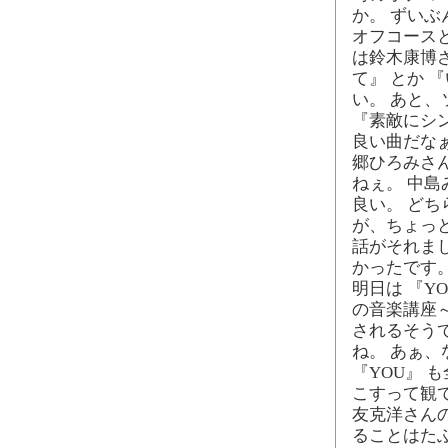
か。 ずいぶ
オフコース
は鈴木康博
て』 とか 
い。 あと
『素敵にシ
良い曲だな
郷ひろみさ
ねぇ。 中島
良い。 ど
が、ちょっ
話がそれま
かったです
明日は 『Y
の音楽講座～
されるそう
ね。 あぁ
『YOU』
こすって観
友克洋さん
ることはた