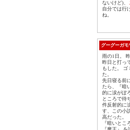
ないけど)、
自分では行
ね。
グーグーガモ
雨の1日。
昨日と打っ
もした。 
た。
先日寝る前に i
たら、『暗
的に涙がぽ
ところで待
件反射的に
す、この小
高だった。
『暗いとこ
『魔王』 