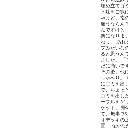
埋め立てゴ
下駄をご覧
ゃけど、指
痛うならん
んですけど
楽になりま
ねぇ。 あ
プみたいな
ると思うん
ました。 
だに痛いで
その後、他
しゃべり。
にゴミを出
で、ちょっ
ゴミを出し
ーブルをゲ
ゲット。 
て、無事 B
オデッキの
置。 なかな