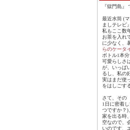
『獄門島』
最近水筒 (
ましテレビ
私もここ数
お茶を入れて
に少なく、
らのケータ
ボトル1本
可愛らしさ
が、いっぱ
るし、私の
実はまだ使
をはしごす
さて、その 
1日に密着し
つですか？
家を出る時
空なので、
いのです、