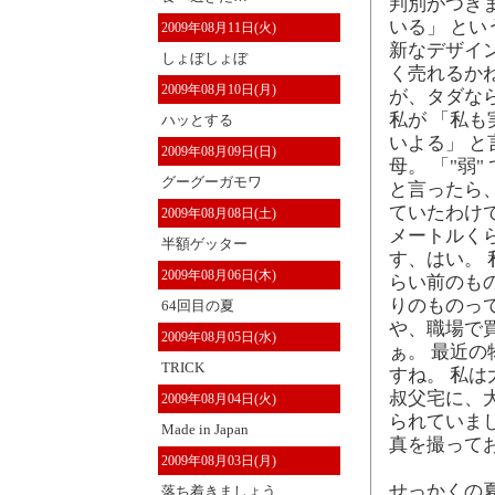
判別がつきま
いる」 と
2009年08月11日(火)
新なデザイン
しょぼしょぼ
く売れるか
2009年08月10日(月)
が、タダな
私が 「私
ハッとする
いよる」 
2009年08月09日(日)
母。 「"弱
グーグーガモワ
と言ったら
ていたわけで
2009年08月08日(土)
メートルく
半額ゲッター
す、はい。 
2009年08月06日(木)
らい前のも
りのものっ
64回目の夏
や、職場で
2009年08月05日(水)
ぁ。 最近
TRICK
すね。 私
叔父宅に、
2009年08月04日(火)
られていま
Made in Japan
真を撮って
2009年08月03日(月)
せっかくの
落ち着きましょう