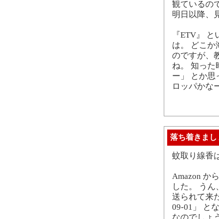
観ているの
明日以降、
『ETV』 
は。 どこ
のですが、教育
ね。 知った
ー」 とか思
ロッパかなー
落ち着きまし
蚊取り線香
Amazon か
した。 う
送られて来たメー
09-01」
なのでしょ