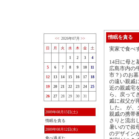
惰眠を貪る
<<
>>
2026年07月
日
月
火
水
木
金
土
実家で食べ
1
2
3
4
14日に母
5
6
7
8
9
10
11
広島市内の牛
市？) のお
12
13
14
15
16
17
18
の遠い親戚
19
20
21
22
23
24
25
近の親戚宅
ら、戻って
26
27
28
29
30
31
戚に叔父が
した。 が
2009年08月15日(土)
親戚の携帯
さりと流出
惰眠を貪る
暑いので叔
2009年08月12日(水)
のデザイン
食べ過ぎた…