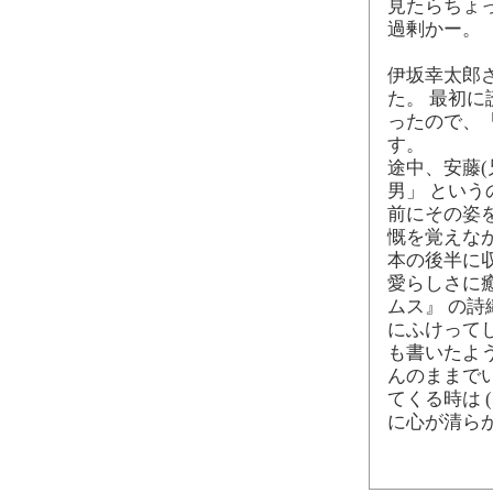
見たらちょ
過剰かー。
伊坂幸太郎
た。 最初
ったので、
す。
途中、安藤(
男」 とい
前にその姿
慨を覚えな
本の後半に
愛らしさに
ムス』 の
にふけって
も書いたよ
んのままで
てくる時は 
に心が清ら