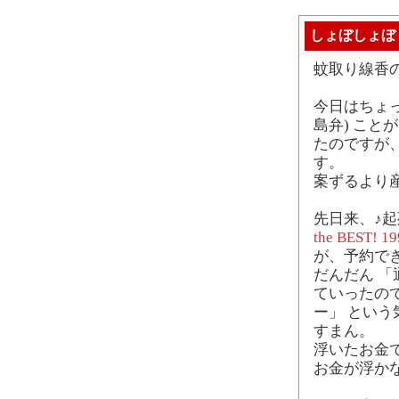
しょぼしょぼ
蚊取り線香
今日はちょ
島弁) こ
たのですが
す。
案ずるより
先日来、♪起
the BEST! 1
が、予約で
だんだん 
ていったの
ー」 とい
すまん。
浮いたお金で
お金が浮か