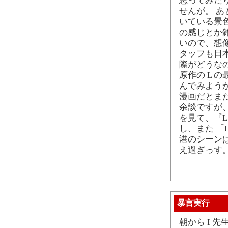
思ってみた
せんが。 
いている景
の感じとか
いので、想
タッフも日
際がどうな
原作の L 
んでみようか
漫画だとま
余談ですが、
を見て、『L 
し、また 「
港のシーン
え過ぎっす
暴言実行
朝から I 