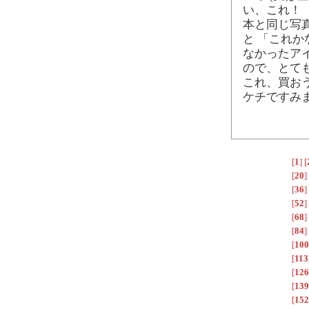
い、これ！
本と同じ写
と 「これ
なかったア
ので、とて
これ、買お
ケチですみ
[
1
]
[
[
20
]
[
36
]
[
52
]
[
68
]
[
84
]
[
100
[
113
[
126
[
139
[
152