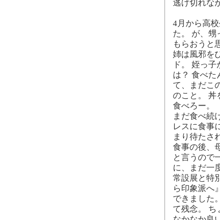
逃げ切れな
4月から高
た。 が、
もらおうと
姉は風邪を
ド。 姪っ
は？ 食べた
て、まだこの
のこと。 
食べろー。
まだ食べ続
レスに食事
まり待たさ
食事の後、母
と言うので一
に、まだ一
常設展と特
ら印象派へ
できました
て残念。 
なかなか良