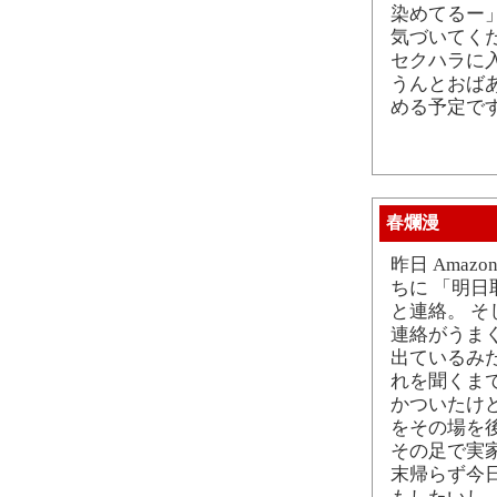
染めてるー
気づいてく
セクハラに
うんとおば
める予定で
春爛漫
昨日 Ama
ちに 「明
と連絡。 
連絡がうま
出ているみ
れを聞くまで
かついたけ
をその場を
その足で実家
末帰らず今