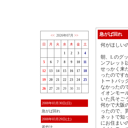
急がば回れ
<<
>>
2026年07月
日
月
火
水
木
金
土
何がほしい
1
2
3
4
朝、L のグ
5
6
7
8
9
10
11
ンフレット
せっかく来
12
13
14
15
16
17
18
ったのです
19
20
21
22
23
24
25
トートバッ
なかったの
26
27
28
29
30
31
イオンモー
いた呉そご
2008年03月30日(日)
何かで大阪
ったので、
急がば回れ
ネットで知
2008年03月29日(土)
にお住まいの
若竹汁