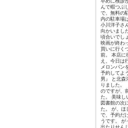
早めに検診
んで暇つぶ
で、無料の
内の駐車場は
小川洋子さ
向かいました
頃合いでし
映画が終わっ
買いに行く
前。 本店
え、今日は
メロンパン
予約してよ
男』 と北森
りました。
のですが、
た。 美味
図書館の次
た。 が、
で、予約だ
うです。 が
出たりせん