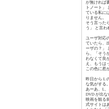
が無ければ書
トノート」 
ている私には
りません。
そう言った
う」 と言わ
ユーザ対応の
ていたら、出
ーザの？」
ら、「そうか
わなくて良か
え、もうは
この色に惹
昨日から L
な気がする
あーあ、L
DVD が出
映画を観る
式サイトは