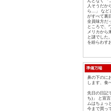
んとなく 
人そうだか
ら…」 な
がすべて裏
全員味方だっ
ところで、ワ
メリカから
と謎でした。
を紛らわす
準備万端
鼻の下のに
します、食
先日の日記で
ち)」 と
ムはちょっ
今まで買ってき