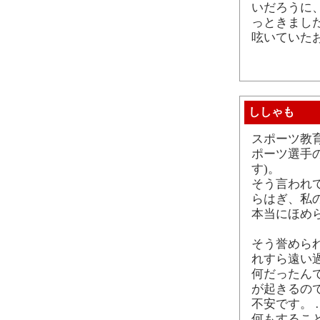
いだろうに
っときました
呟いていた
ししゃも
スポーツ教
ポーツ選手
す)。
そう言われ
らはぎ、私
本当にほめ
そう誉めら
れすら遠い
何だったん
が起きるの
不安です。
何もするこ