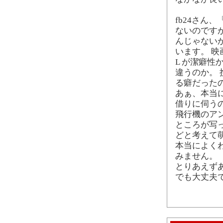
fb24さん
ないのですが
んじゃないか
います。 
L が潔癖性か
違うのか。
る癖だった
あぁ、本当に
借りに伺う
飛行機のア
ところが写っ
どと考えて
本当によく
みません。
とりあえず
でも大丈夫