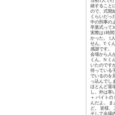
当初1人で行
緒すること
ので、式開始
くらいだっ
中の刑事の
卒業式って
実際は1時
かった。 
せん、T く
感謝です。
会場から人
くん、N く
いたのです
待っている
でいるのを
っ込んでし
ほとんど退
し、外は寒い
＋ バイトの
んだよ。 
ど。 皆様、
そして会場