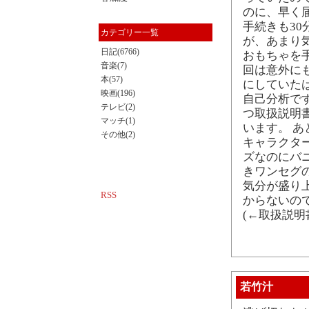
のに、早く
手続きも3
カテゴリー一覧
が、あまり
日記(6766)
おもちゃを
音楽(7)
回は意外に
本(57)
にしていた
映画(196)
自己分析で
テレビ(2)
つ取扱説明
マッチ(1)
います。 
その他(2)
キャラクター
ズなのにバ
きワンセグ
気分が盛り
RSS
からないので
(←取扱説明
若竹汁