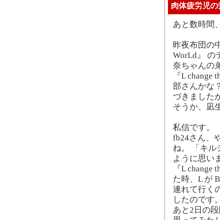
肉体疲労児の
あと数時間
昨夜布団の中で
WorLd』
奈ちゃんの
『L chan
部さんかな
づきました
そうか、凪生
私信です。
fb24さん
ね。 「キ
ように思いま
『L chang
た時、L が
連れて行く
したのです。
あと2日の