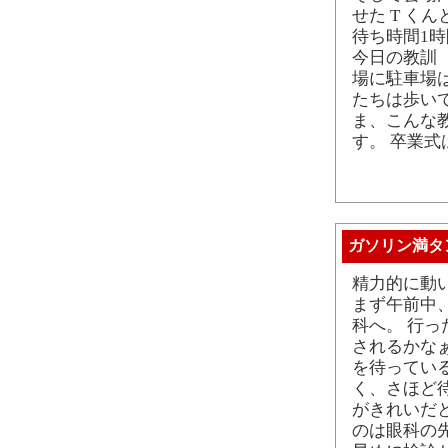
せた T く
待ち時間1時
今日の教訓 
場に駐車場
たちは歩い
ま、こんな
す。 卒業
ガソリン満タ
精力的に動い
まず午前中
科へ。 行
されるかな
を待ってい
く、さほど
がきれいだ
のは眼科の