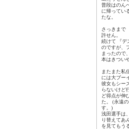
普段はのん
に帰ってい
たな。
さっきまで 
許せん。
続けて 『
のですが、
まったので
本はきついや
またまた私信
には大ブー
彼女もシー
らないけど
ど得点が伸
た。 (永
す。)
浅田選手は
り替えてあん
を見てもう