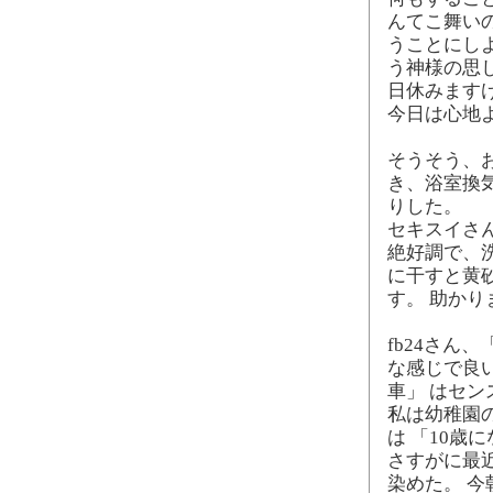
んてこ舞い
うことにしよ
う神様の思
日休みます
今日は心地
そうそう、
き、浴室換
りした。
セキスイさ
絶好調で、
に干すと黄
す。 助かり
fb24さん
な感じで良い
車」 はセン
私は幼稚園
は 「10歳
さすがに最
染めた。 今