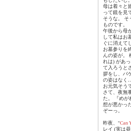
もしたいし
母は着々と
って鏡を見
そうな。 
ものです。
午後から母
して私はお
ぐに消えて
お墓参りを
んの姿が。 
れは) が
て入ろうとさ
拶をし、バ
の姿はなく
お元気そう
さて、夜無事
た。 『めが
想が悪かっ
ぞーっ。
昨夜、"
Can 
レイ (実は