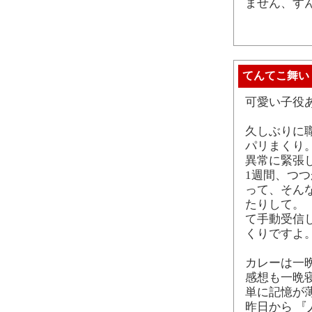
ません、す
てんてこ舞い
可愛い子役
久しぶりに
パリまくり
異常に緊張
1週間、つ
って、そん
たりして。
て手動受信
くりですよ。
カレーは一
感想も一晩
単に記憶が
昨日から 