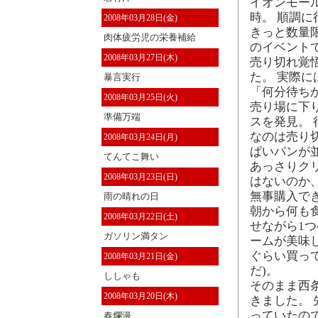
イオンモール
時。 順調に
2008年03月28日(金)
きっと数量
肉体疲労児の栄養補給
のイベントで
2008年03月27日(木)
売り切れ覚
た。 実際に
暴言実行
「何分待ち
2008年03月25日(火)
売り場に下
準備万端
スを発見。
なのは売り
2008年03月24日(月)
ぱいパンが
てんてこ舞い
あっさりク
2008年03月23日(日)
はないのか
無事購入で
雨の晴れの日
朝から何も
2008年03月22日(土)
せながら1
ガソリン満タン
ームが美味し
ぐらい買っ
2008年03月21日(金)
だ)。
ししゃも
そのまま西
2008年03月20日(木)
きました。
っていたので
春爛漫