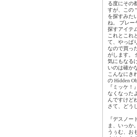
る度にその
すが、この "C
を探すみた
ね。 プレ
探すアイテ
これとこれ
て、やっぱり
なので買っ
がします。 
気にもなるけ
いのは確か
こんなにき
の Hidde
『ミッケ！
なくなった
んですけど
さて、どう
『デスノート
ま、いっか
うぅむ、おも