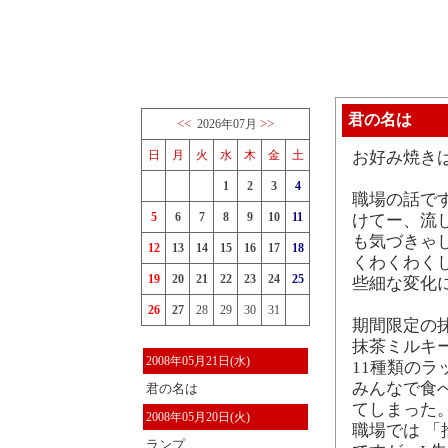
君の名は
<<
>>
2026年07月
日
月
火
水
木
金
土
お好み焼き
1
2
3
4
職場の話で
5
6
7
8
9
10
11
けてー、流
も気づきゃし
12
13
14
15
16
17
18
くわくわく
19
20
21
22
23
24
25
些細な変化
26
27
28
29
30
31
期間限定の
抹茶ミルキ
2008年05月21日(水)
11種類の
みんなで食
君の名は
てしまった
2008年05月20日(火)
職場では 
ランプ