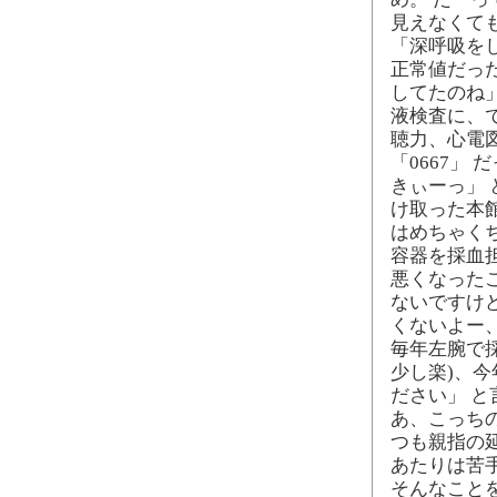
見えなくて
「深呼吸を
正常値だった
してたのね
液検査に、
聴力、心電
「0667」
きぃーっ」
け取った本館
はめちゃく
容器を採血
悪くなった
ないですけ
くないよー
毎年左腕で
少し楽)、今
ださい」 
あ、こっち
つも親指の
あたりは苦
そんなこと