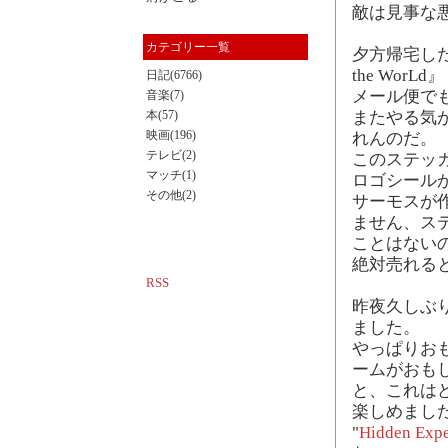
敵は見事な
カテゴリー一覧
夕方帰宅した
the Wor
日記(6766)
メール便で
音楽(7)
本(57)
またやる気
映画(196)
れんのだ。
テレビ(2)
このステッ
マッチ(1)
ロゴシールが
その他(2)
サーモスが
ません、ス
ことはない
絶対売れる
RSS
昨夜久しぶり
ました。
やっぱりお
ームがおも
と、これは
楽しめまし
"
Hidden Exped