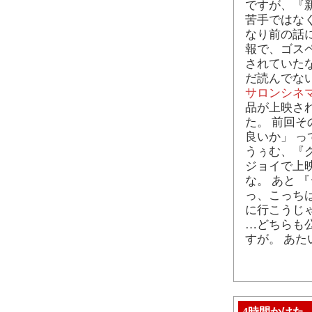
ですが、『
苦手ではな
なり前の話
報で、ゴス
されていたな
だ読んでな
サロンシネ
品が上映さ
た。 前回
良いか」 
うぅむ、『ク
ジョイで上
な。 あと 
っ、こっち
に行こうじ
…どちらも
すが。 あ