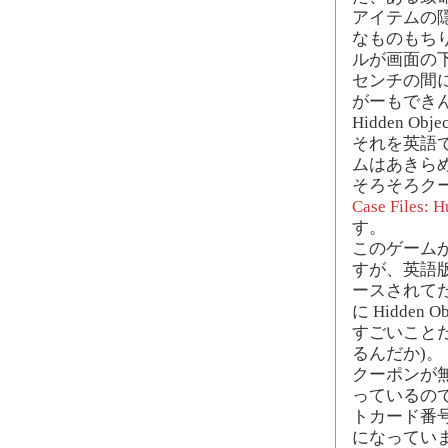
アイテムの
なものもち
ルが画面の
センチの間
がーもでき
Hidden 
それを英語
ムはあきら
そろそろク
Case Files: H
す。
このゲーム
すが、英語
ースされて
に Hidde
すごいことだ
るんだか)。
クーポンが
っているの
トカード番
になってい