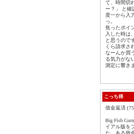
て、時間切
ー？」 と
度一から入力
っ。
焦ったポイン
入した時は、
と思うのです
くら請求さ
なーんか買
る気力がな
測定に響き
こっち得
借金返済 (7
Big Fish Gam
イアル版を
た、ある致