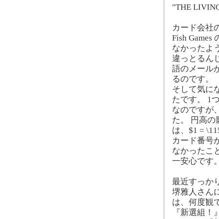
"THE LIV
カード会社の
Fish Ga
なかったよ
違っとるん
語のメール
るのです。
そして気にな
たです。 1つ 
なのですが
た。 円高の影
は、$1 = \1
カード番号
なかったこと
一安心です
最近すっかり
堺雅人さんに
は、何度観
『新選組！