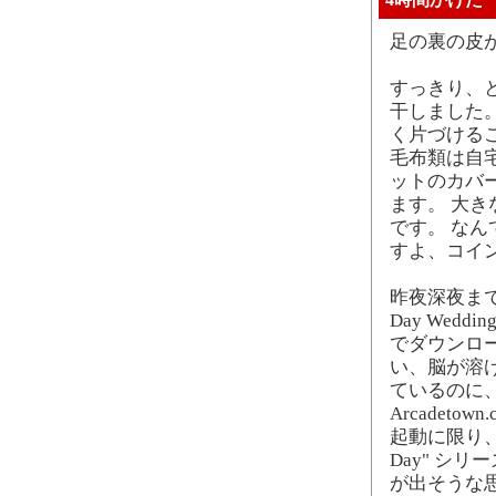
4時間かけた
足の裏の皮
すっきり、
干しました
く片づける
毛布類は自
ットのカバ
ます。 大
です。 な
すよ、コイン
昨夜深夜まで A
Day Wedd
でダウンロードし
い、脳が溶
ているのに
Arcadet
起動に限り、
Day" シ
が出そうな