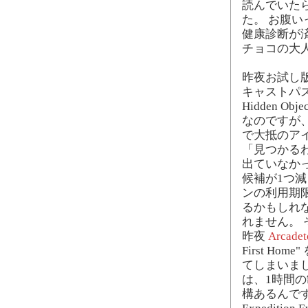
読んでいた
た。 お腹い
健康診断が
チョコの大
昨夜お試し版
キャストパズ
Hidden O
なのですが
で大抵のア
「見つかる
出ていなかった
候補が1つ減
ンの利用期
るかもしれ
れません。
昨夜
Arcade
First H
てしまいました
は、1時間
構あるんです