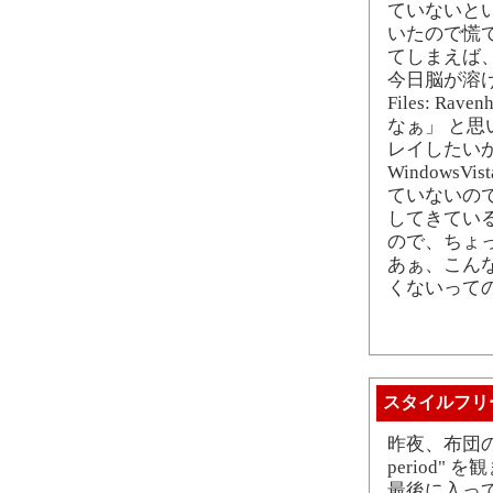
ていないと
いたので慌
てしまえば
今日脳が溶けき
Files: R
なぁ」 と
レイしたい
WindowsV
ていないので
してきているみ
ので、ちょ
あぁ、こん
くないっての
スタイルフリ
昨夜、布団の中で 
period
最後に入って