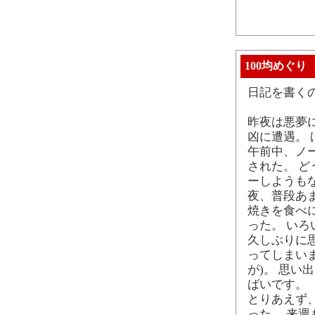
100均めぐり
日記を書く
昨夜は悪夢
凶に遭遇。 
午前中、ノ
された。 
ーしようも
夜、普段あ
焼きを食べ
った。 い
久しぶりに
ってしまい
が)。 思
ばいです。
とりあえず
った。 来週