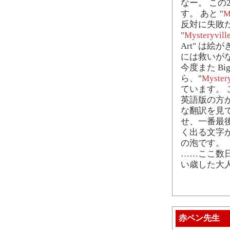
なー。 こ
す。 あと "
M
反対に失敗
"
Mysteryvill
Art" は絵が
には救いが
今度また Bi
ら、"
Mystery
ています。
英語版の方が
な翻訳を見
せ、一番最
く出る文字が
の泡です。
……ここ数日、
い歳した大
赤ペン先生