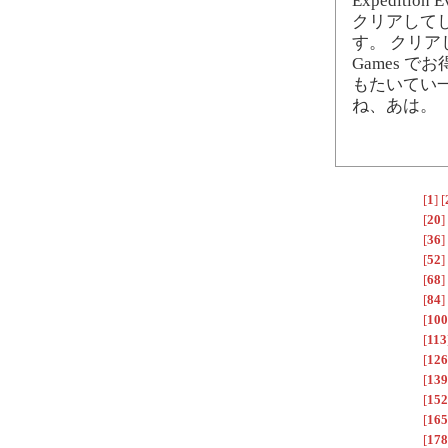
Expeditio
クリアして
す。 クリア
Games 
もたいてい
ね、あは。
[
1
]
[
[
20
]
[
36
]
[
52
]
[
68
]
[
84
]
[
100
[
113
[
126
[
139
[
152
[
165
[
178