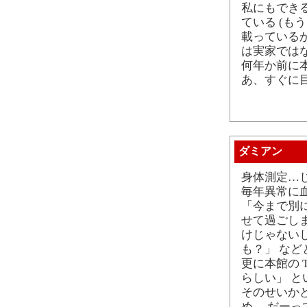
私にもできる
ている (も
載っている
は実家では
何年か前に
あ、すぐに
ダミアン
身体測定…
毎年異常に
「今まで別
せて過ごし
けじゃない
も？」 な
更に本館の 
らしい」 
そのせいか
め。 だー