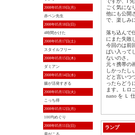
ですが、I
ごく気にな
2008年05月19日(月)
他にも公開
赤ペン先生
で、楽しみ
2008年05月18日(日)
落ち込んで
4時間かけた
にまた失敗
2008年05月17日(土)
今回のは前
スタイルフリー
ぱい入って
ないのさ。
2008年05月15日(木)
元々携帯の
ダミアン
しかったし
2008年05月14日(水)
どと言いつ
ったらどう
腸が活発すぎる
ます。 L 
2008年05月13日(火)
nano を 
こっち得
2008年05月12日(月)
100均めぐり
2008年05月11日(日)
ランプ
肩がこる