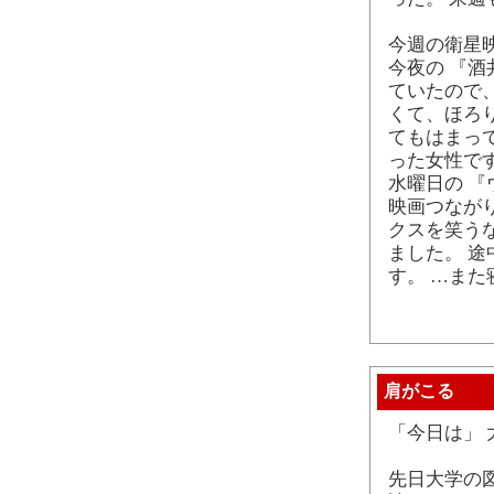
今週の衛星映
今夜の 『
ていたので
くて、ほろ
てもはまっ
った女性です
水曜日の 『
映画つながり
クスを笑う
ました。 途
す。 …ま
肩がこる
「今日は」 
先日大学の図書