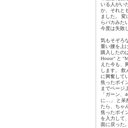
いる人がい
か、それと
ました。 
らバカみた
今度は失敗
気もそぞろ
重い腰を上げて
購入したのは、予告
House" と "
えた今も、
します。 
に興奮して
焦ったポイント
までページ
「ガーン、4
に…」 と
たら、ちゃん
焦ったポイ
を入力して、"
面に戻った