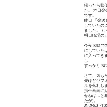
帰ったら郵便
た。 本日発売の B
です。
昨日 「発
していたの
ました。 
明日職場の i
今夜 BS2
にしていた
に入ってき
し。
すっかり B
さて、気も
先ほどヤフオク
ルを落札し
携帯画面に
せねば…と
たが)。
希望落札価