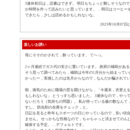
3連休初日は，読書はできず。 明日もちょっと難しそうなの
か時間を作って読みたいと思っています。 …明日はコーヒー
できたら，少しは読めるかもしれないな。
2023年10月07日(
楽しいお誘い
母にそそのかされて，酔っています。 てへっ。
2ヶ月連続でガス代の安さに驚いています。 政府の補助があ
そう思って調べてみたら，補助は今年の1月分から始まってい
かったー，実感したのは先月からなので，なんだか騙されて
朝，換気のために職場の窓を開けながら，「今週末，衣更え
もしれないな」 とうっすら思いました。 3連休なので，やっ
ないだろう（気持ちの問題）。 私が持っている服の数なんて
すし。 防虫剤の在庫をチェック，と。
日記を見ると昨年もスポーツの日にやっているので，良い頃
ません。 せっかちな性格なので，ちゃちゃっと済ませてのん
確保する予定。 …デフォルトです。