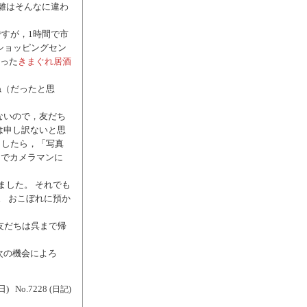
距離はそんなに違わ
すが，1時間で市
ショッピングセン
行った
きまぐれ居酒
ね（だったと思
ないので，友だち
は申し訳ないと思
としたら，「写真
 でカメラマンに
ました。 それでも
。 おこぼれに預か
友だちは呉まで帰
次の機会によろ
日)
No.7228
(日記)