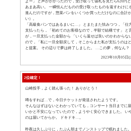
よー」 と声がかかったので，受け取って値札を見たら620円
あまあ高い。 一瞬怯んだものの受け取ったものを返すわけに
進んだのですが，惣菜パンをいくつか買っただけなのに合計が3
い）。
「高級食パンではあるまいに…」 とまたまた怯みつつ，「仕方
支払ったら，「初めてのお客様なので，半額で結構です」 と
が，一旦支払った金額から 「いくら返せば良いのかわからない
ので，「私に一旦全額戻して，そこからまた私が支払うのは
と提案。 その辺りで夢は終了しました。 …この夢，何なん？
2023年10月05日(
2位確定！
山崎投手，よく踏ん張った！ ありがとう！
噂をすれば…で，今日チケットが発送されたようです。
そんなはずはないとわかっていても，コンサート当日までに
いかと不安になっていたので，ようやく安心できました。 い
のは届いてからか。 ドキドキ…。
昨夜は久しぶりに，たぶん朝までノンストップで眠れました