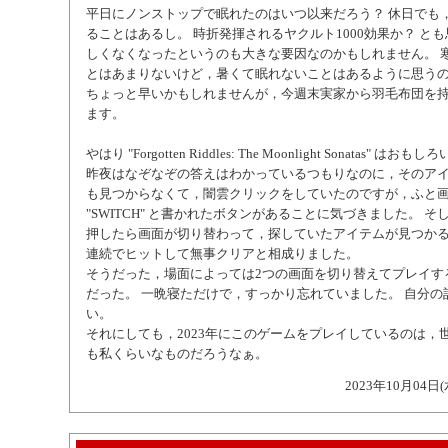
平日にノンストップで眠れたのはいつ以来だろう？ 休日でも
ることはあるし。 時折発揮されるヤクルト1000効果か？ と
しくなくなったというのも大きな要因なのかもしれません。 
とはあまりないけど，暑くて眠れないことはあるように思う
ちょっと早いかもしれませんが，今週末実家から羽毛布団を
ます。
やはり "Forgotten Riddles: The Moonlight Sonatas" はおもし
昨夜はなぞなぞの答えはわかっているつもりなのに，そのア
も見つからなくて，闇雲クリックをしていたのですが，ふと
"SWITCH" と書かれたボタンがあることに気づきました。 
押したら画面が切り替わって，探していたアイテムが見つかる
連続でヒットして無事クリアと相成りました。
そうだった，場面によっては2つの画面を切り替えてプレイす
だった。 一晩寝ただけで，すっかり忘れていました。 自分の
い。
それにしても，2023年にこのゲームをプレイしているのは，
も私くらいなものだろうなぁ。
2023年10月04日(