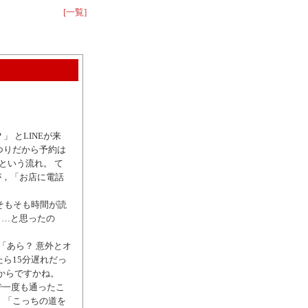
[一覧]
 とLINEが来
つりだから予約は
という流れ。 て
が，「お店に電話
そもそも時間が読
も…と思ったの
「あら？ 意外とオ
ら15分遅れだっ
からですかね。
で一度も通ったこ
，「こっちの道を