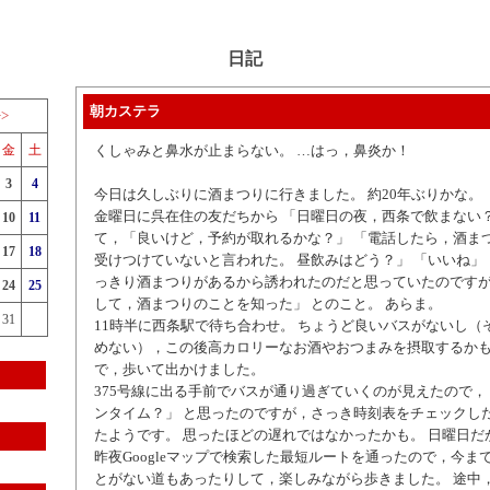
日記
朝カステラ
>>
金
土
くしゃみと鼻水が止まらない。 …はっ，鼻炎か！
3
4
今日は久しぶりに酒まつりに行きました。 約20年ぶりかな。
金曜日に呉在住の友だちから 「日曜日の夜，西条で飲まない？」
10
11
て，「良いけど，予約が取れるかな？」 「電話したら，酒ま
17
18
受けつけていないと言われた。 昼飲みはどう？」 「いいね」 
っきり酒まつりがあるから誘われたのだと思っていたのです
24
25
して，酒まつりのことを知った」 とのこと。 あらま。
31
11時半に西条駅で待ち合わせ。 ちょうど良いバスがないし（
めない），この後高カロリーなお酒やおつまみを摂取するか
で，歩いて出かけました。
375号線に出る手前でバスが通り過ぎていくのが見えたので，
ンタイム？」 と思ったのですが，さっき時刻表をチェックした
たようです。 思ったほどの遅れではなかったかも。 日曜日だ
昨夜Googleマップで検索した最短ルートを通ったので，今ま
とがない道もあったりして，楽しみながら歩きました。 途中