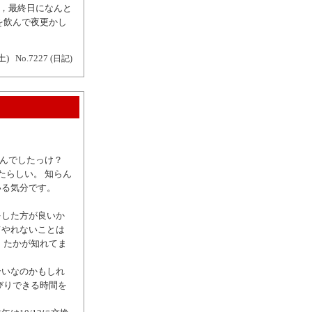
で，最終日になんと
を飲んで夜更かし
土)
No.7227
(日記)
るんでしたっけ？
たらしい。 知らん
いる気分です。
をした方が良いか
てやれないことは
，たかが知れてま
合いなのかもしれ
びりできる時間を