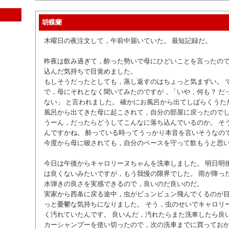
胡蝶蘭
木曜日の夜注文して，午前中届いていた。 最短記録だ。
昨夜は飲み過ぎて，酔った勢いで母にひどいことを言ったの
込んだ気持ちで目覚めました。
もしそうだったとしても，蒸し返すのはちょっと気まずい。 
で，母にそれとなく聞いてみたのですが，「いや，何も？ だ
ない」 と言われました。 確かにお風呂から出てしばらくうた
風呂から出てきた母に起こされて，自分の部屋に戻ったので
うーん，だったらどうしてこんなに落ち込んでいるのか。 そ
んですかね。 酔っている時ってうっかり本音を言いそうなの
今度から母に唆されても，自分のペースを守って飲もうと思
今日は午後からキャロリーヌちゃんを洗車しました。 明日明
は良くないみたいですが，もう我慢の限界でした。 雨が降っ
水弾きの良さを実感できるので，良いのだ良いのだ。
実家から西条に戻る途中，虫がビュンビュン飛んでくるのが
っと憂鬱な気持ちになりました。 そう，虫のせいでキャロリ
く汚れていたんです。 良いんだ，汚れたらまた洗車したら良
カーシャンプーを使い切ったので，次の洗車までに買ってお