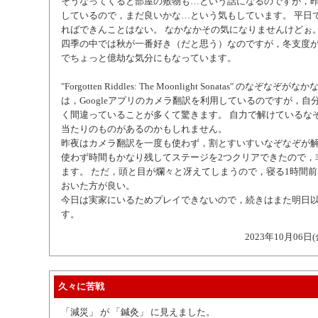
そうなってくると部屋の敷物も…という話になるのですが，昨年
しているので，まだ良いかな…という気もしています。 平日
ればできんことはない。 なかなかその気になりませんけどぉ
四季の中では秋が一番好き（だと思う）なのですが，冬支度
でちょっと億劫な気分にもなっています。
"Forgotten Riddles: The Moonlight Sonatas" のなぞな
は，Googleアプリのカメラ翻訳を利用しているのですが，自
く間違っていることが多くて驚きます。 自力で解けているな
当たりのものがあるのかもしれません。
昨夜はカメラ翻訳を一度も使わず，割とすいすいなぞなぞが
使わず時間もかなり残してステージを2つクリアできたので，
ます。 ただ，頭と目が爛々と冴えてしまうので，寝る1時間
おいた方が良い。
今日は実家にいるためプレイできないので，続きはまた明日
す。
2023年10月06日(
久々に苦戦
「減災」 が 「鍼灸」 に見えました。