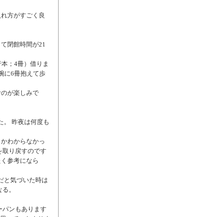
入れ方がすごく良
て閉館時間が21
行本；4冊）借りま
腕に6冊抱えて歩
むのが楽しみで
た。 昨夜は何度も
日かわからなかっ
を取り戻すのです
たく参考になら
だと気づいた時は
なる。
ーパンもあります