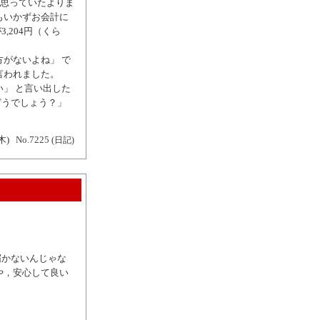
と思っていたよりま
もいかずお会計に
,204円（くら
がないよね」 で
言われました。
」 と言い出した
どうでしょう？」
木)
No.7225
(日記)
届かないんじゃな
や，安心して良い
。