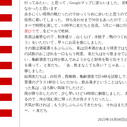
行ってみたい」 と思って，Googleマップに逆らいました。 
なかったと思います。
歩きにくい雨用の靴だったのでゆっくりめに歩いたと思うので
役所に着いてしまった。 待ち合わせまで50分もあったので，
ターで時間を潰して，11時半に友だちと合流。 5月に一緒に
屋ひで
で，生ビールで乾杯。
長居は厳禁なので，刺身盛り，山くらげ，水餃子，鴨のつく
う）をいただいて，早々にお店を後にしました。
その後は酒蔵通りをぶらぶら。 私は日本酒があまり得意では
の試飲のおこぼれを一口もらう程度。 友だちばかり飲ませて
い，亀齢酒造では何か飲んでみようかなと財布を取り出そう
を撮って」 と友だち。 「あ，飲まなくても良い？ じゃあ…」
徹しました。
結局友だちは，白牡丹，西條鶴，亀齢酒造で計4杯を試飲して
普通のグラス1杯分くらいだから，飲み過ぎということはない
った私は，ほろ酔い気味でしたけど。
雨が降り出したので，少し早いけど14時前に解散しました。 
るので，JRが混む前に帰った方が良さそうだったし。
天気が良ければ，もう少しぶらぶらできたかな。 それはまた
ー。＞ 友だち
2023年10月08日(