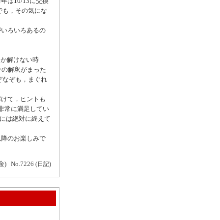
は10/13に交換
でも，その気にな
。
がいろいろあるの
ぞがなかなか解けない時
分の解釈がまった
ぞなぞも，まぐれ
解けて，ヒントも
非常に満足してい
前には絶対に終えて
以降のお楽しみで
金)
No.7226
(日記)