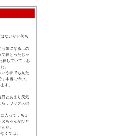
ではないかと落ち
でも気になる…の
って寝とったじゃ
た寝していて，お
した。
ういう夢でも見た
で，本当に怖い。
います。
後日とあまり天気
たら，ワックスの
目に入って，ちょ
ーヌちゃんがひど
いんだ。
かなくては。