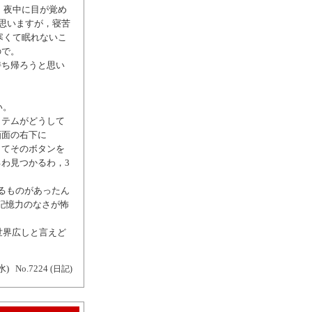
，夜中に目が覚め
も思いますが，寝苦
寒くて眠れないこ
ので。
持ち帰ろうと思い
ろい。
イテムがどうして
画面の右下に
そしてそのボタンを
わ見つかるわ，3
るものがあったん
記憶力のなさが怖
世界広しと言えど
水)
No.7224
(日記)