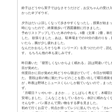
鈴子はどうやら実子ではなさそうだけど，お父ちゃんの受け
かった＠ブギウギ。
夕方はだいぶ涼しくなって歩きやすくなったし，授業が始まっ
時になったので，終業後歩いて西図書館に行きました。
予めリストアップしていた本の中から，6冊（文庫：2冊，単
した。 欲張りました，あは。 駐車場までの10分の道のりを，
いたら，腕が少し疲れました。
なんだかおもしろそうな本（シリーズ）を見つけたので，読
す。 もちろん他の本も楽しみです。
昨日書いた 「寝苦しくないからよく眠れる」 説は間違いでし
目が覚めた。
何度目かに目が覚めた時どうやら寝ぼけていて，今日が何曜
た。 普段は前の晩に観たテレビのことを思い出して曜日感覚
が，昨夜は野球とニュースくらいしか観ていないので，まっ
ず。
「月曜日？ いやいや，まさか…」 としばらく考えて，木曜日
安堵しました。 こんなことをしているから，余計に眠れなく
そんな中，パン屋さんで買い物をする夢を見ました。
初めて行くお店で，何点か持ってレジに並んでいたら 「カレ