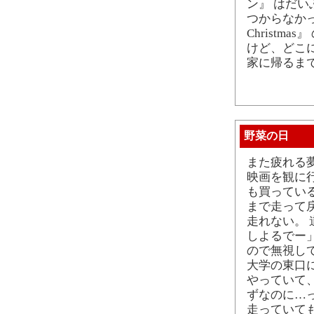
ン』 はだ
つからなか
Christ
けど、どこ
家に帰るま
野菜の日
また疲れる
映画を観に
も買ってい
まで走って
走れない。
しよるでー
ので無視し
大学の東口
やっていて
ずなのに…
走っていて