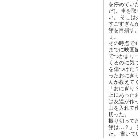
を停めていた
だ)、車を
い。 そこは
すごすぎん
館を目指す
ぇ。
その時点で
までに映画
でつかまり
くるのに気
を傷つけた
ったおにぎ
んか教えてく
「おにぎり
上にあった
は友達が作
山を入れて
切った。
振り切って
館は…？」
た。 書いて