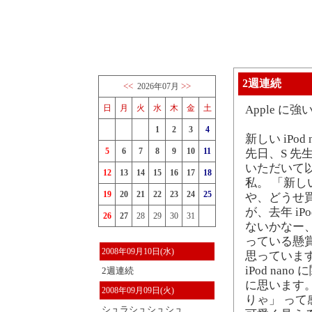
2週連続
<<
>>
2026年07月
日
月
火
水
木
金
土
Apple に
1
2
3
4
新しい iPod
5
6
7
8
9
10
11
先日、S 先生
いただいて以来
12
13
14
15
16
17
18
私。 「新
19
20
21
22
23
24
25
や、どうせ
が、去年 i
26
27
28
29
30
31
ないかなー、で
っている懸
2008年09月10日(水)
思っていま
iPod n
2週連続
に思います
2008年09月09日(火)
りゃ」 って感
シュラシュシュシュ