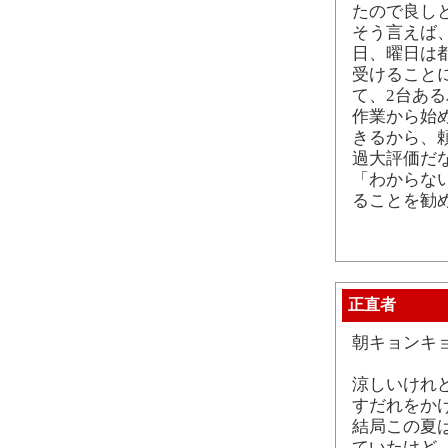
たので良し
そう言えば
日、曜日は
受けること
て、2台あ
作業から始
きるから、
過大評価だ
「わからない
ることを勧
正直者
朝キョンキ
涼しいけれ
すだれをか
結局この夏
ていたけど