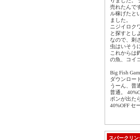
りました。
売れたんです
ル稼げたと
ました。
ニジイロク
と探すとし
なので、刺
虫はいそう
これからは
の魚、コイ
Big Fish Ga
ダウンロー
うーん、普
普通。 40
ポンが出た
40%OFF
スパークリン