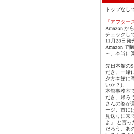
トップなし
『アフタース
Amazon
チェックし
11月28日
Amazon
～、本当に
先日本館のS
だき、一緒
夕方本館に寄
いか？)。
本館事務室
だき、帰ろ
さんの姿が
ージ、首に
見送りに来
よ」 と言っ
だろう、あ