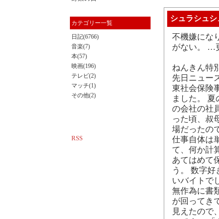
シュラシュシ
カテゴリー一覧
不機嫌にな
日記(6766)
がない。 …
音楽(7)
本(57)
映画(196)
ねんきん特
テレビ(2)
先日ニュー
マッチ(1)
東社会保険
その他(2)
ました。 夏
の会社の社
った頃、叔
場だったの
RSS
仕事自体は
て、何か計算
あてはめて
う。 数字
いバイトで
無作為に書
が回ってき
見えたので