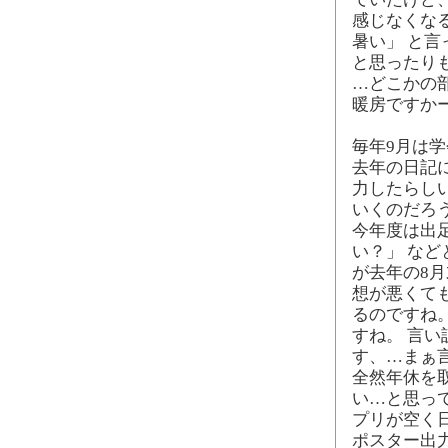
感じなくな
暑い」 と
と思ったり
…どこかの
暖房ですかー
毎年9月は
去年の日記に
力したらし
いくのだろ
今年度は出
い？」 な
が去年の8
想が悪くて
るのですね
すね。 言
す、…まぁ
全然年休を
い…と思っ
プリが空く
ポスター出