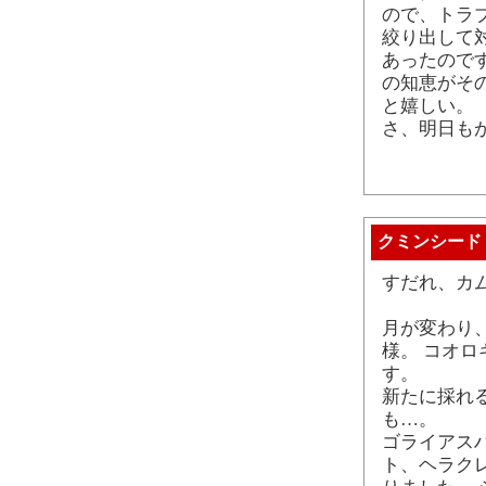
ので、トラ
絞り出して
あったので
の知恵がそ
と嬉しい。
さ、明日も
クミンシード
すだれ、カ
月が変わり
様。 コオ
す。
新たに採れ
も…。
ゴライアス
ト、ヘラク