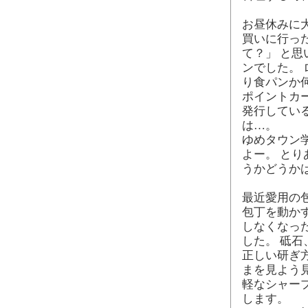
お昼休みに
買いに行っ
て？」 と
ンでした。 
り食パンか
ポイントカ
発行してい
は…。
ゆめタウン
よー。 と
うかどうか
最近愛用の
包丁を動か
しなくなっ
した。 砥石
正しい研ぎ
まを見よう
軽なシャー
します。