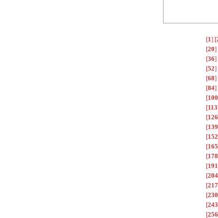
[
1
]
[
[
20
]
[
36
]
[
52
]
[
68
]
[
84
]
[
100
[
113
[
126
[
139
[
152
[
165
[
178
[
191
[
204
[
217
[
230
[
243
[
256