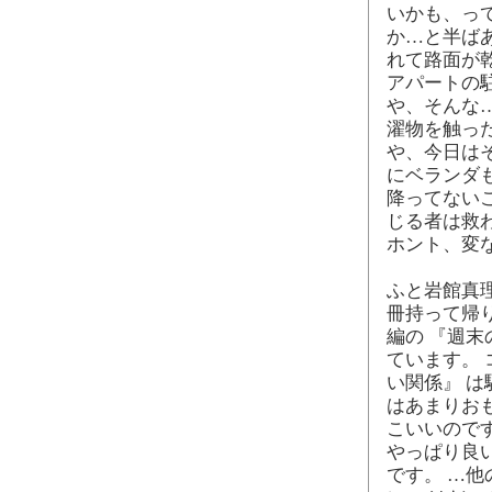
いかも、っ
か…と半ば
れて路面が
アパートの
や、そんな
濯物を触っ
や、今日は
にベランダ
降ってない
じる者は救
ホント、変
ふと岩館真
冊持って帰
編の 『週
ています。 
い関係』 
はあまりお
こいいのです
やっぱり良
です。 …