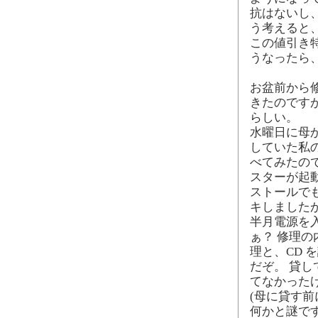
抗はないし
う考えると
この値引き
うなったら
お盆前から
きたのです
らしい。
水曜日に母
していた私
べてみたの
スターが起
ストールで
キしました
半月電源を
ぁ？ 修理の
理と、CD 
だぞ。 貸
てなかった
(母に貸す
何かと謎で