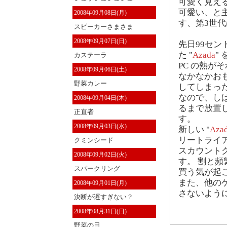
可愛く見え
可愛い、と
2008年09月08日(月)
す、第3世代
スピーカーさまさま
2008年09月07日(日)
先日99セ
た "
Azada
"
カステーラ
PC の熱が
2008年09月06日(土)
なかなかおもし
野菜カレー
してしまった
なので、し
2008年09月04日(木)
るまで放置
正直者
す。
2008年09月03日(水)
新しい "
Azad
リートライ
クミンシード
スカウント
2008年09月02日(火)
す。 割と
スパークリング
買う気が起
また、他のゲ
2008年09月01日(月)
さないよう
決断が遅すぎない？
2008年08月31日(日)
野菜の日