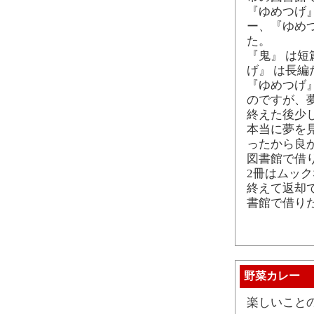
『ゆめつげ』
ー、『ゆめ
た。
『鬼』 は
げ』 は長
『ゆめつげ
のですが、
終えた後少
本当に夢を
ったから良
図書館で借り
2冊はムッ
終えて返却
書館で借り
野菜カレー
楽しいこと