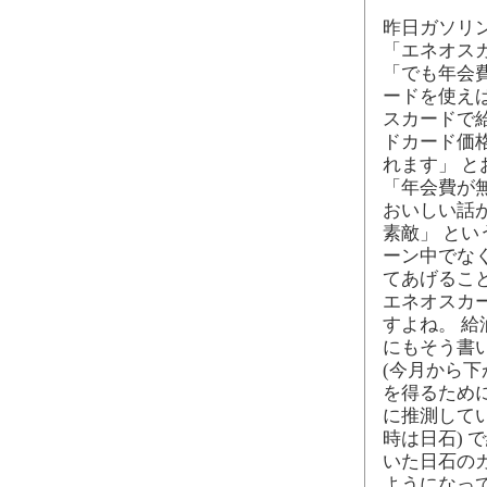
昨日ガソリ
「エネオス
「でも年会
ードを使えば
スカードで給
ドカード価格
れます」 
「年会費が
おいしい話
素敵」 と
ーン中でな
てあげるこ
エネオスカ
すよね。 
にもそう書
(今月から
を得るため
に推測してい
時は日石)
いた日石の
ようになっ