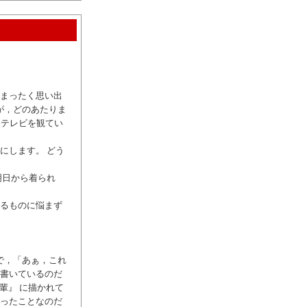
まったく思い出
が，どのあたりま
とテレビを観てい
にします。 どう
明日から着られ
るものに悩まず
で，「あぁ，これ
書いているのだ
輩』 に描かれて
ったことなのだ