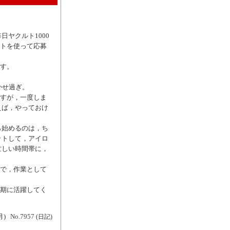
ヤクルト1000
トを使って応募
す。
かせ過ぎ。
すが，一度しま
えば，やっておけ
ら始めるのは，ち
ットして，アイロ
忙しい時間帯に，
で，作業として
期に活躍してく
月)
No.7957
(日記)