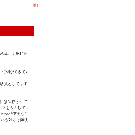
[一覧]
然涼しく感じら
に行列ができてい
駄賃として，ポ
トには保存されて
レスを入力して，
osoftアカウン
こういう対応は爽快