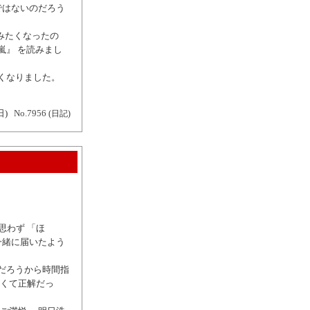
ではないのだろう
みたくなったの
嵐』 を読みまし
たくなりました。
日)
No.7956
(日記)
。
思わず 「ほ
も一緒に届いたよう
るだろうから時間指
くて正解だっ