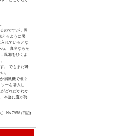
。
るのですが，両
燃えるように暑
に入れているとな
ね。 真冬ならそ
，風邪をひくよ
）。
す。 でもまだ暑
ない。
か扇風機で凌ぐ
トソーを購入し
れがどれだかわか
。 本当に夏が終
火)
No.7958
(日記)