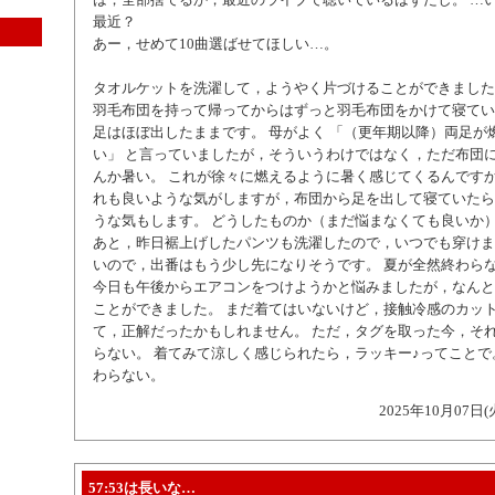
最近？
あー，せめて10曲選ばせてほしい…。
タオルケットを洗濯して，ようやく片づけることができました
羽毛布団を持って帰ってからはずっと羽毛布団をかけて寝てい
足はほぼ出したままです。 母がよく 「（更年期以降）両足が
い」 と言っていましたが，そういうわけではなく，ただ布団
んか暑い。 これが徐々に燃えるように暑く感じてくるんですか
れも良いような気がしますが，布団から足を出して寝ていたら
うな気もします。 どうしたものか（まだ悩まなくても良いか
あと，昨日裾上げしたパンツも洗濯したので，いつでも穿けま
いので，出番はもう少し先になりそうです。 夏が全然終わら
今日も午後からエアコンをつけようかと悩みましたが，なんと
ことができました。 まだ着てはいないけど，接触冷感のカッ
て，正解だったかもしれません。 ただ，タグを取った今，そ
らない。 着てみて涼しく感じられたら，ラッキー♪ってことで
わらない。
2025年10月07日(
57:53は長いな…