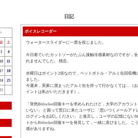
日記
ボイスレコーダー
>
金
土
ウォータースライダーに一票を投じました。
3
4
今日着ていたカットソーがたぶん接触冷感素材なのですが，全
れませんでした。 残念。
10
11
17
18
水曜日はポイント2倍なので，ペットボトル・アルミ缶回収機
ました。
24
25
今週末，実家に溜まったアルミ缶を持って行かなくては…（お
31
イントは私がいただきます）。
「突然Bitlocker回復キーを求められたけど，大学のアカウン
いない」 と困って窓口に来たユーザに 「思いつくメールアド
ログインをお試しください」 と進言し，ユーザの記憶にないMicr
トからBitlocker回復キーを発見して，一緒に喜びました。 
感がありますね。