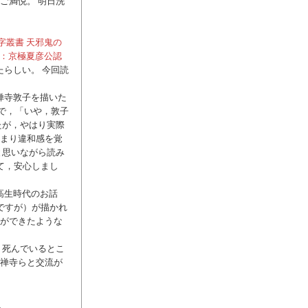
ご満悦。 明日洗
字叢書 天邪鬼の
der：京極夏彦公認
たらしい。 今回読
禅寺敦子を描いた
んで，「いや，敦子
たが，やはり実際
まり違和感を覚
と思いながら読み
て，安心しまし
高生時代のお話
ですが）が描かれ
ができたような
 死んでいるとこ
禅寺らと交流が