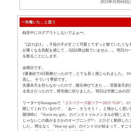
2025年10月04日(
一矢報いた…と思う
録音中にログアウトしないでよぉ〜。
『ばけばけ』，子役の子がすごく可愛くてずっと観ていたくな
が重くなる気配を感じて，3話以降は観ていません…。 明日の
を観ることにします。
金曜日です。
2週連続で4日勤務だったので，とても長く感じられました。 10
高し。 そういう季節です。
先週末爪を切らなかったので，随分伸びてきた，…苦髪楽爪的な
る長さだったので，帰宅後に切りました。 明日は可燃ごみの日
リーダーがInstagramで
『ゴスペラーズ坂ツアー2025 "G30"』
開してくれているので，「あー，そうそう！」 と懐かしく思い
開演時に 『You're my girl』 のインストゥルメンタルが聴こ
じゃないこの曲がまさかのオープニング!?」 とひどく動揺した
した。 間もなく 『Dear my girl』 のイントロが始まって，