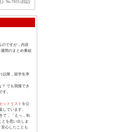
土)
No.7955
(日記)
るのですが，内容
一週間のまとめ番組
/1以降，留学生率
？ でも我慢でき
です。
 のセットリスト
を公
返しています。
えてきて，「えっ，旬
ことを思い出しま
すごく安心したことも