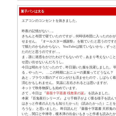
菓子パンは太る
エアコンのコンセントを抜きました。
昨夜の記憶がない…。
きちんと布団で寝ていたのですが，何時頃布団に入ったのかが
せません。 『オールスター感謝祭』 を観ていたと思うのです
で観たのかもわからない。 YouTubeは観ていないから，ずっ
たのだと思うのですが…。
ま，誰に迷惑をかけたわけでもないので，あまり考えないこと
せ思い出せないんだろうし。
今日は晴れそうだったので，昨日届いた服を洗濯しました。 
る，やったー。 …この時期におニューの夏服ってどうなん？
あと，ブラウス類のアイロンがけも済ませたので，しばらく着
済むかもしれません。 気温に左右されるとは思いますが。
ネットで秋冬物探しも始めています。
さて，今日は 『
薔薇十字叢書 桟敷童の誕
』 を読みました。
本家 『百鬼夜行シリーズ』 より千鶴子がよく喋る様子を読ん
はきっと作者の人たちも知りたかった（読みたかった）ことを
ろうな」 と思いました。 昨日読んだ 『薔薇十字叢書 天邪鬼の
いた，関口と中禅寺，榎木津の出会いもきっと作者も読みたか