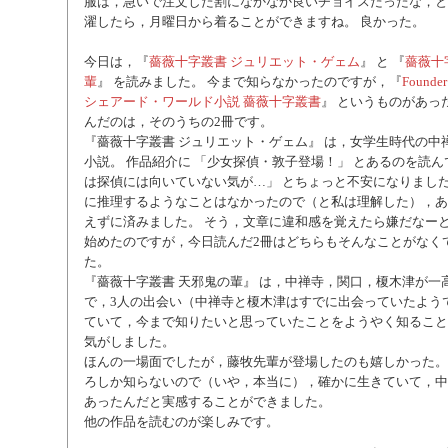
服は，急いで注文した割になかなか良いチョイスだったな，と
濯したら，月曜日から着ることができますね。 良かった。
今日は，『
薔薇十字叢書 ジュリエット・ゲェム
』 と 『
薔薇十
輩
』 を読みました。 今まで知らなかったのですが，『
Foun
シェアード・ワールド小説 薔薇十字叢書
』 というものがあっ
んだのは，そのうちの2冊です。
『薔薇十字叢書 ジュリエット・ゲェム』 は，女学生時代の中
小説。 作品紹介に 「少女探偵・敦子登場！」 とあるのを読
は探偵には向いていない気が…」 とちょっと不安になりまし
に推理するようなことはなかったので（と私は理解した），あ
えずに済みました。 そう，文章に違和感を覚えたら嫌だなー
始めたのですが，今日読んだ2冊はどちらもそんなことがなく
た。
『薔薇十字叢書 天邪鬼の輩』 は，中禅寺，関口，榎木津が一
で，3人の出会い（中禅寺と榎木津はすでに出会っていたよう
ていて，今まで知りたいと思っていたことをようやく知ること
気がしました。
ほんの一場面でしたが，藤牧先輩が登場したのも嬉しかった。
ろしか知らないので（いや，本当に），確かに生きていて，中
あったんだと実感することができました。
他の作品を読むのが楽しみです。