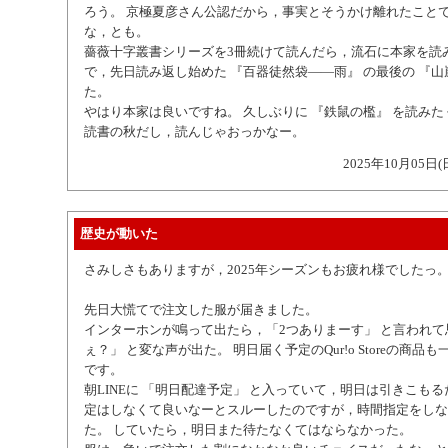
ろう。 京極夏彦さん公認だから，事実とそうかけ離れたこと
な，とも。
薔薇十字叢書シリーズを3冊続けて読んだら，流石に本家を読
で，先日読み返し始めた 『百器徒然袋――雨』 の最後の 『山
た。
やはり本家は良いですね。 久しぶりに 『鉄鼠の檻』 を読み
読書の秋だし，読んじゃおっかなー。
2025年10月05日(
歴史が動いた
さみしさもありますが，2025年シーズンもお疲れ様でしたっ
先日大慌てで注文した服が届きました。
インターホンが鳴って出たら，「2つありまーす」 と言われて
ぇ？」 と変な声が出た。 明日届く予定のQur!o Storeの商品
です。
朝LINEに 「明日配達予定」 と入っていて，明日は引きこも
定はしなくて良いなーとスルーしたのですが，時間指定をしな
た。 していたら，明日また待たなくてはならなかった。