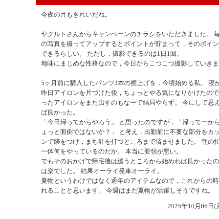
今夜の月もきれいだね。
ヤクルトさんからキャンペーンのチラシをいただきました。 毎日
の写真を撮ってアップするとポイントが貯まって，そのポイン
できるらしい。 ただし，撮影できるのは1日1回。
地味にまじめな性格なので，今日からこつこつ撮影していきま
5ヶ月前に購入したパンツ2本の裾上げを，今頃始める私。 寝
昨日アイロンを片づけた後，ちょっとやる気になりかけたので
ったアイロンをまた出すのもなーで結局やらず。 今にして思
ば良かった。
「今日帰ってからやろう」 と思ったのですが，「帰って一か
ょっと面倒ではないか？」 と考え，出勤前に不要な部分をカ
ンで跡をつけ，まち針を打つところまで済ませました。 朝の
一体何をやっているのだか。 本当に要領が悪い。
でもそのおかげで帰宅後は縫うところから始めれば良かったの
は楽でした。 結果オーライ発車オーライ。
夏物というわけではなく通年のアイテムなので，これからの時
れることと思います。 今週はまだ夏物が活躍しそうですね。
2025年10月06日(