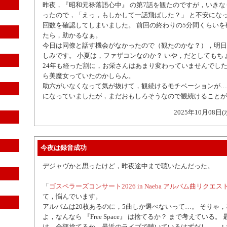
昨夜，『昭和元禄落語心中』 の第7話を観たのですが，いき
ったので，「えっ，もしかして一話飛ばした？」 と不安にな
回数を確認してしまいました。 前回の終わりの5分間くらい
たら，助かるなぁ。
今日は同僚と話す機会がなかったので（観たのかな？），明日
しみです。 小夏は，ファザコンなのか？ いや，だとしてもち
24年も経った割に，お栄さんはあまり変わっていませんでした
ら美魔女っていたのかしらん。
助六がいなくなって気が抜けて，観続けるモチベーションが…
になっていましたが，まだおもしろそうなので観続けることが
2025年10月08日(
今夜は録音成功
デジャヴかと思ったけど，昨夜途中まで聴いたんだった。
「
ゴスペラーズコンサート2026 in Naeba アルバム曲リクエス
て，悩んでいます。
アルバムは20枚あるのに，5曲しか選べないって…。 そりゃ
よ，なんなら 『Free Space』 は捨てるか？ まで考えている。
は，全部捨てるか，最近のライブで聴いているはずだし。 …