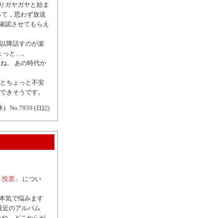
なりガヤガヤと始ま
って，思わず放送
を確認させてもらえ
以降話すのが楽
ょっと…。
ね。 あの時代か
とちょっと不安
できそうです。
水)
No.7959
(日記)
ト投票
」 につい
，本気で悩みます
 最近のアルバム
いや，どこからが