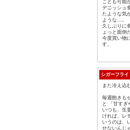
ことも可能
デニッシュ
たような気
ような…。
久しぶりに
ょっと面倒
今度買い物
す。
シガーフライ
また冷え込
毎週飽きも
と 「甘すぎ
いつも、生姜
ければ、レ
いうのは、
せないんじゃ