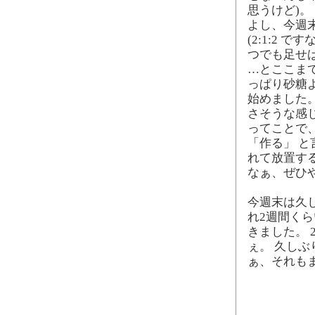
思うけど)。
よし、今週末
(2:1:2
つでも足せ
…とここま
っぱり砂糖
始めました
さそうな感
ってことで
「作る」 
れて放置す
なぁ、ぜひ
今週末は久
れ2週間く
きました。
ぇ。 久し
ぁ、それも