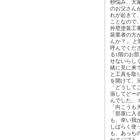
秒悩み、大
のお父さん
れが起きて
ことなので、
外壁塗装工
装業者の方
んか？」 と
呼んでくだ
る1階のお
せないらし
緒に見に来
と工具を取
を開けて、
「どうして
張してどー
んでした。
「向こうも
「部屋に入
も、幸い我
しばらく使
も、あっち
かエジプト…