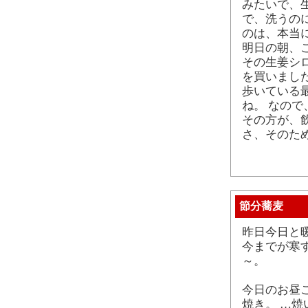
みたいで、
で、洗うの
のは、本当
明日の朝、
その生姜シ
を買いまし
歩いている
ね。 なの
その方が、
さ、そのた
節分蕎麦
昨日今日と
今までが寒
～。
今日のお昼
焼き。 …