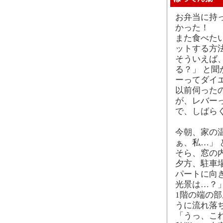
お弁当に持
かった！
また食べた
ットする方
そういえば、
る？」 と聞
ーってダイ
以前伺った
が、レバー
で、しばら
今朝、家の
ぁ、私…」 
そら、窓の
夕方、駐車場
パートに向
光景は…？
1階の端の部
うに流れ落
「うっ、こ