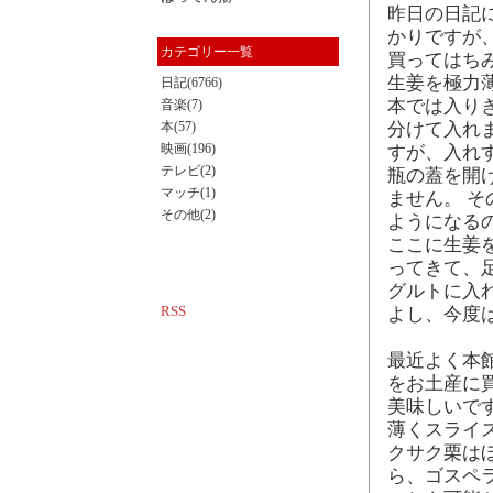
昨日の日記
かりですが
カテゴリー一覧
買ってはち
生姜を極力
日記(6766)
本では入り
音楽(7)
本(57)
分けて入れ
映画(196)
すが、入れ
テレビ(2)
瓶の蓋を開
マッチ(1)
ません。 
その他(2)
ようになる
ここに生姜
ってきて、
グルトに入
RSS
よし、今度
最近よく本館
をお土産に
美味しいで
薄くスライ
クサク栗は
ら、ゴスペ