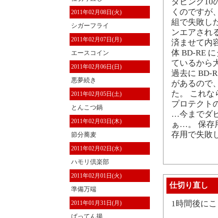
ダビング1
くのですが、
2011年02月08日(火)
組で失敗した
シガーフライ
ンエアされ
2011年02月07日(月)
済ませて内
体 BD-R
エースコイン
ているから
2011年02月06日(日)
過去に BD
悪夢続き
があるので、
た。 これ
2011年02月05日(土)
プロテクト
とんこつ鍋
…今までダ
2011年02月03日(木)
ぁ…。 保
存用で失敗
節分蕎麦
2011年02月02日(水)
ハモリ倶楽部
2011年02月01日(火)
仕切り直し
準備万端
1時間後に
2011年01月31日(月)
ばってん揚