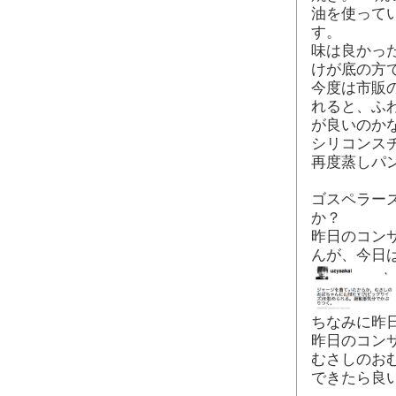
油を使って
す。
味は良かっ
けが底の方
今度は市販
れると、ふ
が良いのか
シリコンス
再度蒸しパ
ゴスペラー
か？
昨日のコン
んが、今日は
ちなみに昨
昨日のコン
むさしのお
できたら良