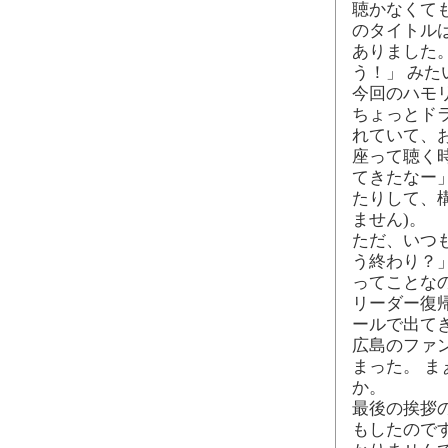
聴かなくて
のタイトル
ありました
う！」 みた
今回のハモ
ちょっとド
れていて、
座って聴く
てきたなー
たりして、
ません)。
ただ、いつ
う終わり？
ってことな
リーダー復
ールで出て
広島のファ
まった。 
か。
最後の挨拶
もしたので