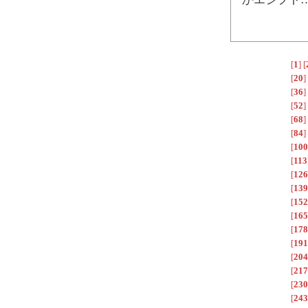
[
1
]
[
[
20
]
[
36
]
[
52
]
[
68
]
[
84
]
[
100
[
113
[
126
[
139
[
152
[
165
[
178
[
191
[
204
[
217
[
230
[
243