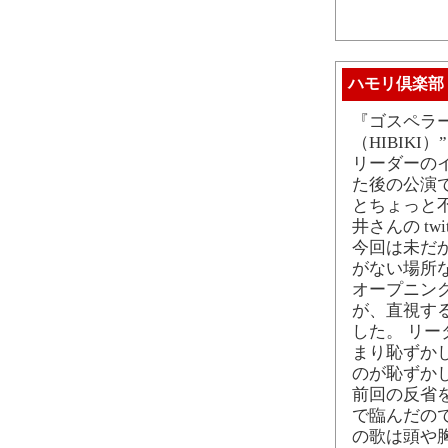
ハモリ倶楽部
『ゴスペラーズ
（HIBIKI
リーダーの
た後の公演
とちょっと
井さんの tw
今回は未だか
がない場所
オープニン
が、直視す
した。 リ
まり恥ずか
のが恥ずか
前回の反省
で臨んだの
の歌は頭や