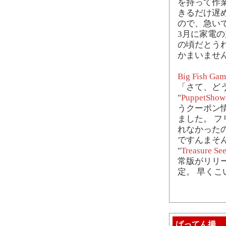
を持って作
きるだけ遅め
ので、急い
3月に家電
の頃だとう
かまいませ
Big Fish Gam
「さて、ど
"
PuppetShow:
うクーポン
ました。 
れなかったの
ですんまそ
"
Treasure See
常版がリリ
定。 早くこ
ばってん揚