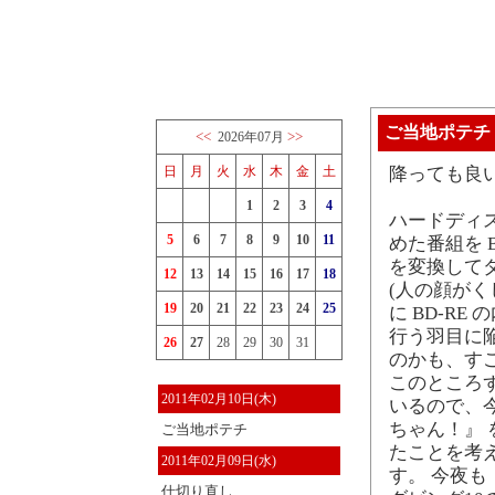
ご当地ポテチ
<<
>>
2026年07月
日
月
火
水
木
金
土
降っても良
1
2
3
4
ハードディ
5
6
7
8
9
10
11
めた番組を 
を変換して
12
13
14
15
16
17
18
(人の顔がく
19
20
21
22
23
24
25
に BD-R
行う羽目に
26
27
28
29
30
31
のかも、す
このところ
2011年02月10日(木)
いるので、今
ちゃん！』
ご当地ポテチ
たことを考
2011年02月09日(水)
す。 今夜も
仕切り直し