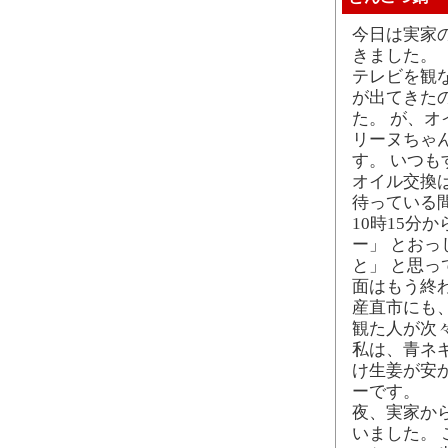
今日は実家
きました。
テレビを観
が出てきた
た。 が、
リーヌちゃ
す。 いつも
オイル交換
待っている
10時15分
ー」 とお
と」 と思
面はもう終
産直市にも
観た人が次
私は、青ネ
け生姜が安
ーです。
夜、実家か
いました。