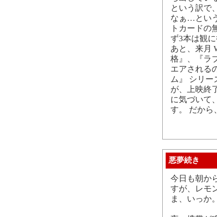
という訳で
なぁ…とい
トカードの
ず3本は観
あと、来月 
格』、『ラ
エアされる
ム』 シリ
が、上映終
に気づいて
す。 だか
悪夢続き
今日も朝か
すが、レモ
ま、いっか