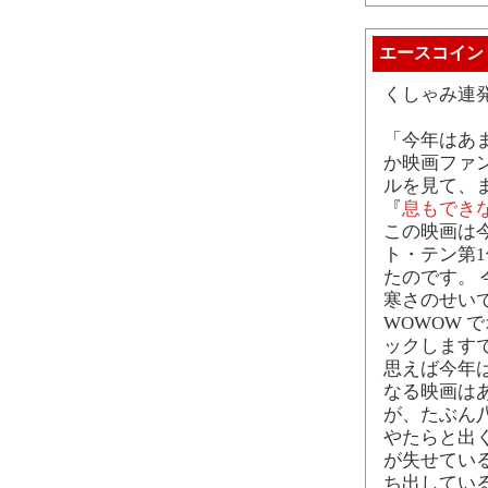
エースコイン
くしゃみ連発
「今年はあ
か映画ファン
ルを見て、
『
息もでき
この映画は
ト・テン第
たのです。
寒さのせい
WOWOW
ックします
思えば今年
なる映画は
が、たぶん
やたらと出
が失せてい
ち出してい