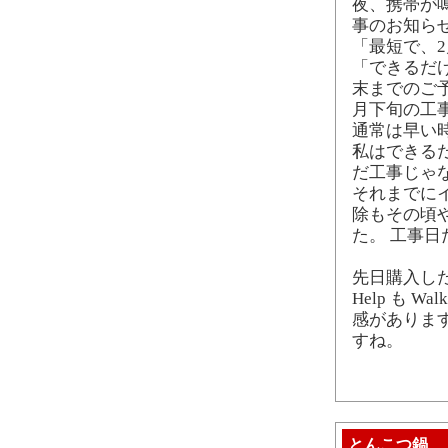
夜、携帯が鳴
事のお知ら
「最短で、2
「できるだ
末までのご
月下旬の工
通常は早い
私はできる
だ工事じゃ
それまでに
除もその頃
た。 工事
先日購入した
Help も 
感がありま
すね。
とんこつ鍋