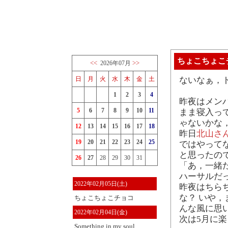
ちょこちょこ
<<
>>
2026年07月
日
月
火
水
木
金
土
ないなぁ，
1
2
3
4
昨夜はメン
5
6
7
8
9
10
11
まま寝入っ
ゃないかな
12
13
14
15
16
17
18
昨日
北山さ
19
20
21
22
23
24
25
ではやって
と思ったの
26
27
28
29
30
31
「あ，一緒
ハーサルだ
2022年02月05日(土)
昨夜はちらち
な？ いや，ま
ちょこちょこチョコ
んな風に思
2022年02月04日(金)
次は5月に
Something in my soul