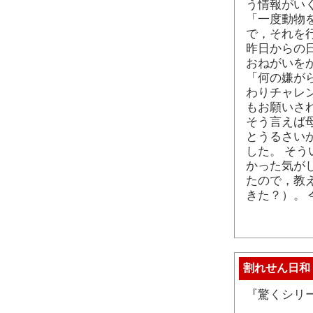
う情報がい
「一度動物
で，それを
昨日からの
おねがいを
「何の嫌が
わりチャレ
もお願いさ
そう言えば
とうるさい
した。 そ
かった気が
たので，教
きた？）。
割れせん日和
『驚くシリ