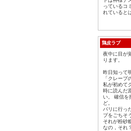
トは神様デ
っているコ
れていると
鶏皮ラブ
夜中に目が
ります。
昨日知って
「クレープの
私が初めて
時に読んだ
い。 確信
ど。
パリに行っ
プをごちそ
それが粉砂
なの，それ