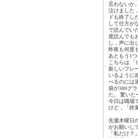
言わないか
泣けました
ドも終了し
して仕方が
で読んでい
度読んでも
し，声に出
昨夜も何度
あともう1
こちらは 「
新しいフレ
いるように
べるのには
袋が380
た。 驚いた
今日は職場
けど，「終
先週木曜日
がお願いし
「私だけ？