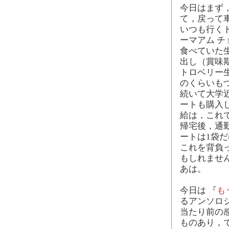
今日はまず
て，戻って
いつも行く
ーマアム チ
食べていた
出し（賞味
トロベリー
のくらいも
続いて大学
ートも購入し
給は，これ
帰宅後，通
ートは1袋
これを背負
もしれませ
あは。
今日は 『
も
るアンソロ
当たり前の
ものあり，