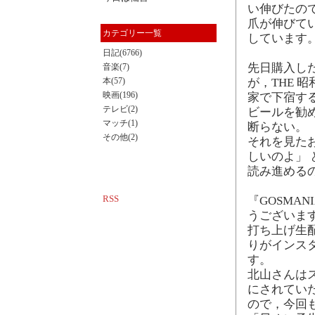
い伸びたの
爪が伸びて
カテゴリー一覧
しています
日記(6766)
先日購入し
音楽(7)
本(57)
が，THE 
映画(196)
家で下宿す
テレビ(2)
ビールを勧
マッチ(1)
断らない。
その他(2)
それを見た
しいのよ」 
読み進める
RSS
『GOSMA
うございま
打ち上げ生
りがインス
す。
北山さんは
にされてい
ので，今回