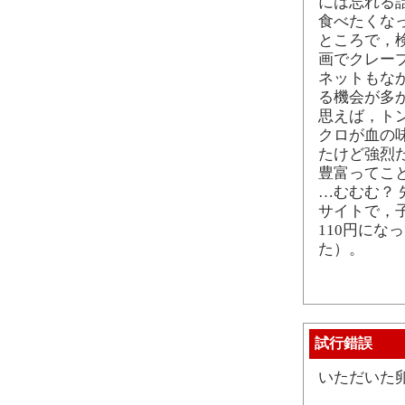
には忘れる
食べたくな
ところで，
画でクレー
ネットもな
る機会が多
思えば，ト
クロが血の
たけど強烈
豊富ってこ
…むむむ？ 
サイトで，
110円にな
た）。
試行錯誤
いただいた