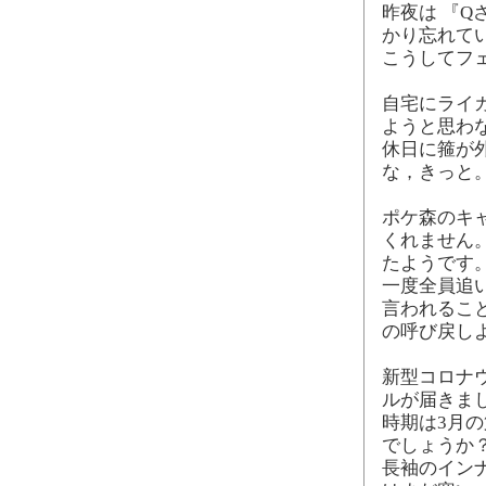
昨夜は 『Q
かり忘れて
こうしてフ
自宅にライ
ようと思わ
休日に箍が
な，きっと
ポケ森のキ
くれません
たようです
一度全員追
言われるこ
の呼び戻し
新型コロナ
ルが届きま
時期は3月の
でしょうか
長袖のイン