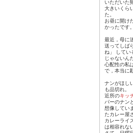
いただいた
大きいくら
た。
お昼に開け
かったです
最近，母に送
送ってしば
ね」 して
じゃないんだ
心配性の私
で，本当に
ナンがほし
も品切れ。
近所の
キッ
パーのナン
想像してい
たカレー屋
カレーライ
は相容れな