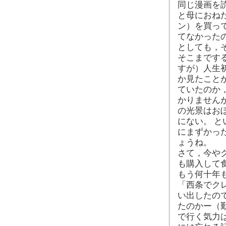
同じ漫画を
と母におね
ン）を買っ
てなかった
としても，
そこまです
すが）人生
か見たこと
ていたのか
かりません
の光景はお
にない。 
にまずかっ
ょうね。
さて，今や
も購入して
もう何十年
「西条でク
い出したの
たのかー（
で行く気力