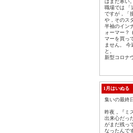
はまだ寒い
職場では 
ですが，「
や，そのス
半袖のイン
ォーマー？
マーを買っ
ません。 
と。
新型コロナ
1月はいぬる
集いの最終
昨夜，『ミス
出来心だった
がまだ残っ
なったんです