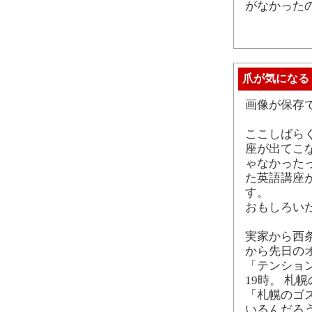
がなかった
爪が気になる
画像が保存
ここしばら
座が出てこ
ゃなかった
た英語講座
す。
おもしろい
実家から西条
から先日の
「テンショ
19時。 札
「札幌のゴ
いるんだろ