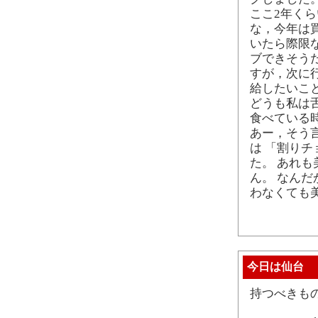
ここ2年く
な，今年は
いたら際限
ブできそう
すが，次に
給したいこ
どうも私は
食べている
あー，そう
は 「割り
た。 あれ
ん。 なん
わなくても
今日は仙台
持つべきも