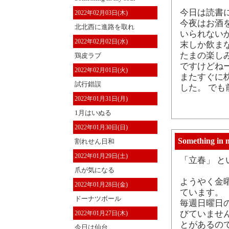
今日は読書
2022年02月03日(木)
今夜はお酒
北北西に進路を取れ
いられない
2022年02月02日(水)
末しか飲ま
たまの楽し
鶏皮ラブ
ですけどね
2022年02月01日(火)
またすぐに
試行錯誤
した。 で
2022年01月31日(月)
1月はいぬる
2022年01月30日(日)
Something in 
割れせん日和
2022年01月29日(土)
「立春」 
爪が気になる
ようやく金
2022年01月28日(金)
ています。
ドーナツボール
毎週日曜日
びていませ
2022年01月27日(木)
とがあるの
今日は仙台