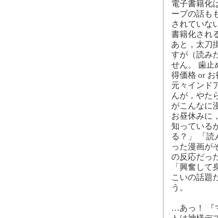
電子書籍化
ープの話も
されていな
書籍化され
あと，太刀
すが（読み
せん。 歯
得価格 or
元々インド
んが，やた
がこんなに
お昼休みに
知っている
る？」 「
った漫画が
の反応だっ
「興奮して
こいの話題
う。
…あっ！ 『