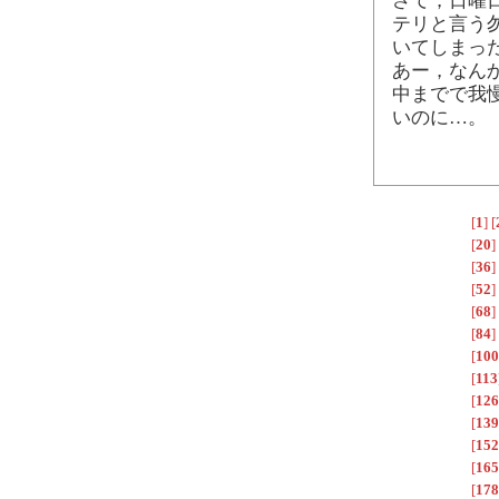
さて，日曜
テリと言う
いてしまっ
あー，なん
中までで我
いのに…。
[
1
]
[
[
20
]
[
36
]
[
52
]
[
68
]
[
84
]
[
100
[
113
[
126
[
139
[
152
[
165
[
178