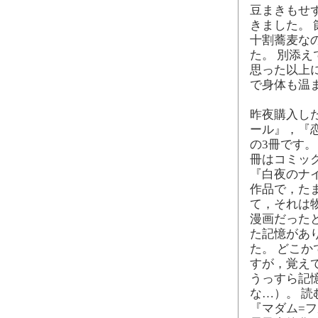
豆まきもせ
きました。
十割蕎麦な
た。 別添
思った以上
で身体も温
昨夜購入し
ール』，『
の3冊です。
冊はコミッ
『白夜のナ
作品で，た
て，それは
漫画だった
た記憶があ
た。 どこ
すが，覚え
うっすら記
な…）。 
『マダム=