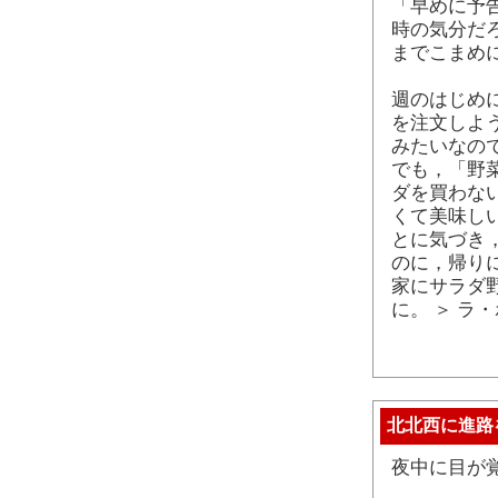
「早めに予
時の気分だ
までこまめ
週のはじめ
を注文しよ
みたいなの
でも，「野
ダを買わな
くて美味し
とに気づき
のに，帰り
家にサラダ
に。 ＞ ラ
北北西に進路
夜中に目が