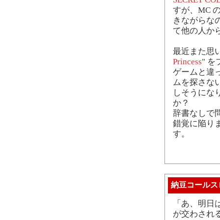
すが、MC 
きながらなの
て他の人か
最近また思い
Princess
" を
ゲームと違
ムを探さな
しそうにな
か？
辞書なしで
錯覚に陥り
す。
納豆コールス
「あ、明日
が交わされる