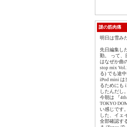
謎の筋肉痛
明日は雪み
先日編集し
勤。 って、
はなぜか曲の
stop mi
る) でも
iPod m
るためにも 
したんだし
今朝は 『4th L
TOKYO 
い感じです
した、イェ
全部確認す