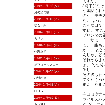
ですが。
8時半にな
2010年01月12日(火)
が電話され
謎の筋肉痛
のか、中央図
2010年01月11日(月)
た。 ほっ。
こんな日で
初もつ鍋
すね。 す
2010年01月09日(土)
プリンタの
ガリレオ
ユーザに 
で、「誰も
2010年01月07日(木)
が…」 と
体温上昇
んじゃ、ど
2010年01月06日(水)
それからま
ょ」 的な掲
納豆コールスロー
るし。
2010年01月05日(火)
その後も行
相対評価
てくださっ
まぁ、たま
2010年01月04日(月)
Flicker
今日は夕方
2010年01月03日(日)
ウィルスバス
PC が、ウ
もう3日