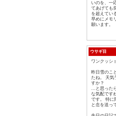
いのを、一
てあげても
を超えてい
早めにメモ
願います。
ウサギ目
ワンクッシ
昨日雪のこ
たね。 天
すか？
…と思った
な気配です
です。 特
と念を送っ
先日の日記