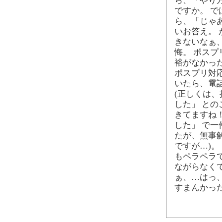
ら、「やり方
ですか。 
ら、「じゃ
いお答え。
きないなぁ
悔。 ポス
裕がなかっ
ポスプリ対応
いたら、電話
(正しくは、
した」 と
きてますね
した」 で
たが、無事
ですが…)
もペラペラ
ながらなく
ぁ、…はっ
すまんかっ