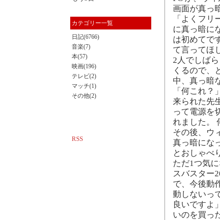
画面が真っ
「よくフリ
カテゴリー一覧
に真っ暗に
日記(6766)
は初めてです
音楽(7)
て言ってほ
本(57)
2人でしば
映画(196)
くるので、
テレビ(2)
中、真っ暗
マッチ(1)
「何これ？」
その他(2)
来られた先
って電源を
れました。
その後、ウィ
RSS
真っ暗にな
とおしゃべ
ただ1つ気に
スバスター2
で、今後動
動しないっ
良いですよ
いのを買っ