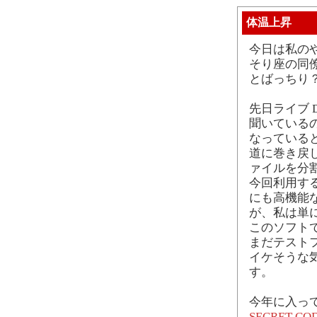
体温上昇
今日は私の
そり座の同
とばっちり？
先日ライブ 
聞いている
なっていると
道に巻き戻し
ァイルを分
今回利用す
にも高機能
が、私は単
このソフト
まだテスト
イケそうな
す。
今年に入っ
SECRET CO