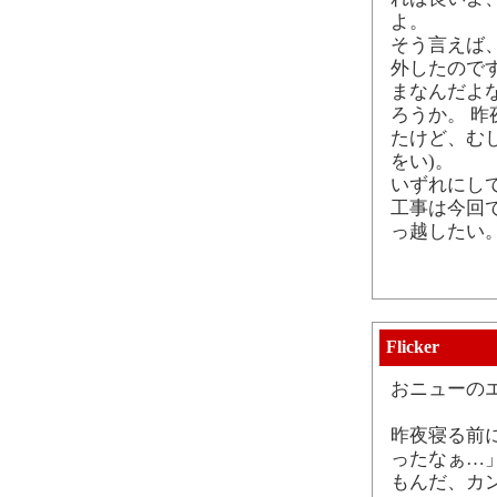
よ。
そう言えば
外したので
まなんだよ
ろうか。 
たけど、む
をい)。
いずれにし
工事は今回で
っ越したい
Flicker
おニューの
昨夜寝る前
ったなぁ…
もんだ、カ