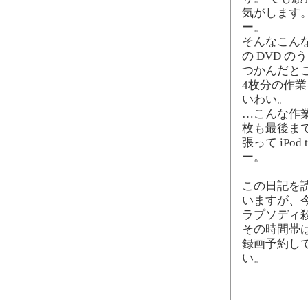
気がします
ー。
そんなこんな
の DVD 
つかんだと
4枚分の作業
いわい。
…こんな作業
枚も最後ま
張って iPo
ー。
この日記を
いますが、今
ラプソディ
その時間帯
録画予約し
い。