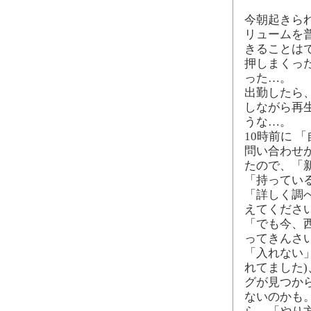
今朝起きら
リュームを
きることは
押しまくった
った…。
出勤したら、
しながら再
うな…。
10時前に 
問い合わせ
たので、「新
「持ってい
「詳しく調
えてくださ
「でも今、
ってきんさ
「入れない」
れてました)
グが見つか
ないのかも