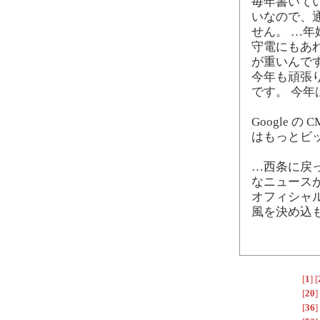
毎年書いて
いなので、
せん。 …
守電にもあ
が重いんで
今年も頑張
です。 今
Google 
はもっとビ
…西条に戻
なニュース
オフィシャ
風を決め込
[
1
]
[
[
20
]
[
36
]