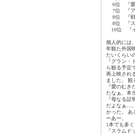
6位 『愛
7位 『ア
8位 『戦
8位 『ス
10位 『
個人的には、
年観た外国
たいくらい
『グラン・ト
ら観る予定
再上映され
ました。 
『愛のむきだ
たなぁ、本
『母なる証
だよなぁ…
かった。 あ
ーあー。
1本でも多
『スラムド