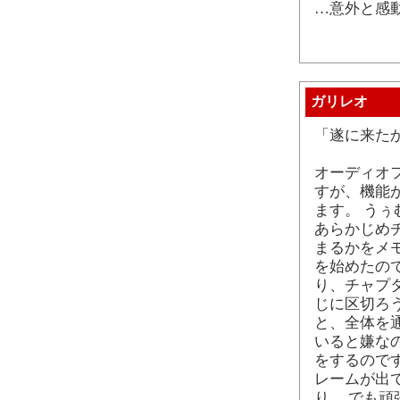
…意外と感
ガリレオ
「遂に来た
オーディオ
すが、機能が
ます。 うぅ
あらかじめ
まるかをメ
を始めたので
り、チャプタ
じに区切ろ
と、全体を
いると嫌な
をするので
レームが出
り。 でも