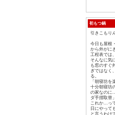
初もつ鍋
引きこもり
今日も屋根
から外がに
工程表では
そんなに気
も窓のすぐ
ぎではなく
る。
「朝寝坊を
十分朝寝坊の
の家なのに
ダ手摺取替
これか…っ
日にやって
と言うわけ