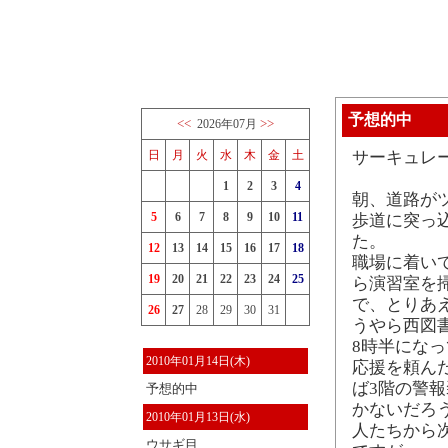
予想的中
<<
>>
2026年07月
日
月
火
水
木
金
土
サーキュレ
1
2
3
4
朝、道路が
5
6
7
8
9
10
11
歩道に突っ
た。
12
13
14
15
16
17
18
職場に着い
19
20
21
22
23
24
25
ら演習室を掃
で、とりあ
26
27
28
29
30
31
うやら西図
8時半にな
2010年01月14日(木)
応援を頼ん
ば3階の警
予想的中
かないだろ
2010年01月13日(水)
人たちから
ウサギ目