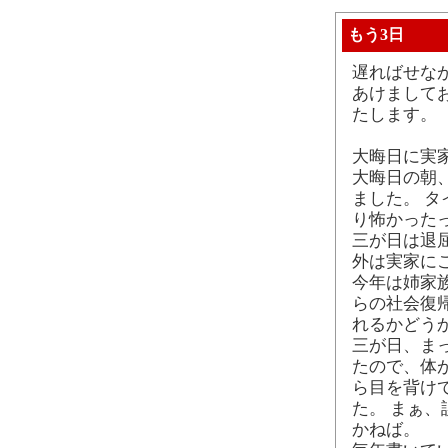
もう3日
遅ればせな
あけまして
たします。
大晦日に実
大晦日の朝
ました。 
り怖かった
三が日は退
外は実家に
今年は姉家
らの社会復
れるかどう
三が日、ま
たので、体
ら目を背け
た。 まぁ
かねば。