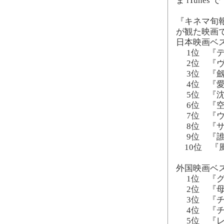
ま iTunes 
『キネマ旬報
が観た映画で
日本映画ベ
1位 『デ
2位 『ヴ
3位 『劔
4位 『愛
5位 『沈
6位 『空
7位 『ウ
8位 『サ
9位 『誰
10位 『
外国映画ベ
1位 『グ
2位 『母
3位 『チ
4位 『チ
5位 『レ