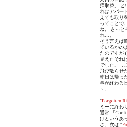
摺取替」 
れはアパー
えても取り
ってことで
ね。 きっ
れ…。
そう言えば
ているかのよ
たのですが 
見えたそれ
でした。 
飛び散らせ
昨日は帰っ
事が終わる
～。
"
Forgotten R
ミーに終わ
通常 「Con
けというあ
さ、次は "
Fo