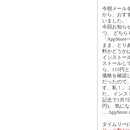
今朝メールを
から、おすすめ
いました。
今回お知ら
つ。 どち
「AppSt
まま、とり
料かどうか
インストー
ストールし
ら、115円
価格を確認し
だったので
す、私！」
た。 イン
記念で1月7
円)。 気に
… AppSt
タイムリー(