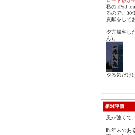
ロード数が3
私の iPod
るので、30
貢献をして
夕方帰宅し
ん)。
やる気だけ
相対評価
風が強くて
昨年末のあ