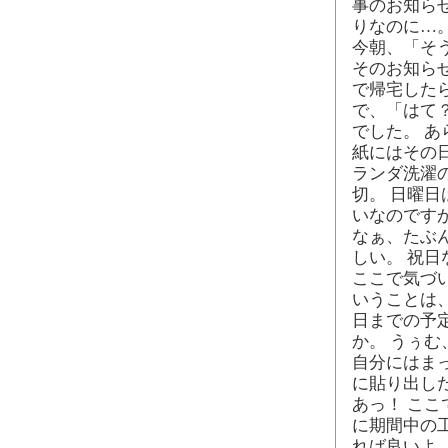
事のお知ら
りなのに…
今朝、「そ
そのお知ら
で帰宅した
で、「はて
でした。 
紙にはその
ランダ洗濯
切。 日曜
いなのです
なぁ、たぶん
しい。 祝
ここで気づ
いうことは、
日までの予
か。 うぅ
自分にはま
に貼り出し
あっ！ こ
に期間中の工
れば良いよ