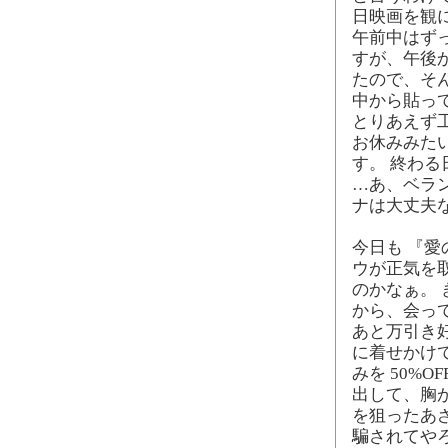
日映画を観
午前中はず
すが、午後
たので、そ
中から貼っ
とりあえず
お休みみた
す。 終わ
…あ、ベラ
ナは大丈夫
今日も 『
ウが正気を
のかなぁ。
から、会っ
あと万引き好
に着せかけて
みを 50%
出して、胸
を狙ったあ
騙されてや