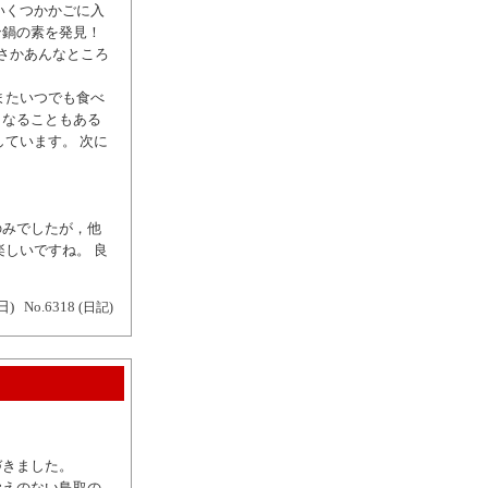
いくつかかごに入
ン鍋の素を発見！
まさかあんなところ
またいつでも食べ
くなることもある
ています。 次に
のみでしたが，他
しいですね。 良
日)
No.6318
(日記)
づきました。
覚えのない鳥取の