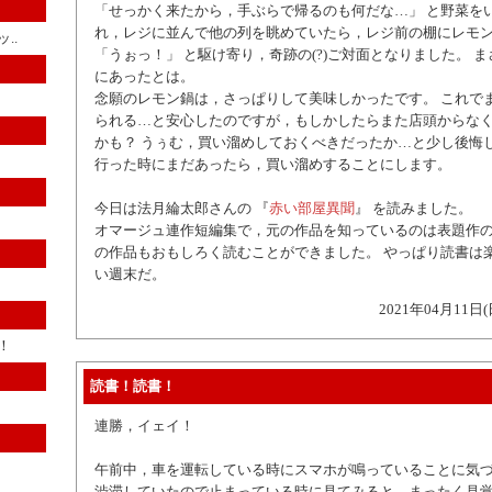
「せっかく来たから，手ぶらで帰るのも何だな…」 と野菜を
れ，レジに並んで他の列を眺めていたら，レジ前の棚にレモ
..
「うぉっ！」 と駆け寄り，奇跡の(?)ご対面となりました。 
にあったとは。
念願のレモン鍋は，さっぱりして美味しかったです。 これで
られる…と安心したのですが，もしかしたらまた店頭からな
かも？ うぅむ，買い溜めしておくべきだったか…と少し後悔し
行った時にまだあったら，買い溜めすることにします。
今日は法月綸太郎さんの 『
赤い部屋異聞
』 を読みました。
オマージュ連作短編集で，元の作品を知っているのは表題作
の作品もおもしろく読むことができました。 やっぱり読書は楽
い週末だ。
2021年04月11日(
！
読書！読書！
連勝，イェイ！
午前中，車を運転している時にスマホが鳴っていることに気
渋滞していたので止まっている時に見てみると，まったく見