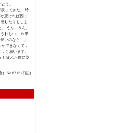
がとう。
戻ってきた。 時
応が悪ければ困っ
く感じたりもしま
。 うん，うん。
うれしい。 昨年
で良いのなら…」
しかできなくて，
な，と思います。
！ 疲れた体に染
金)
No.6316
(日記)