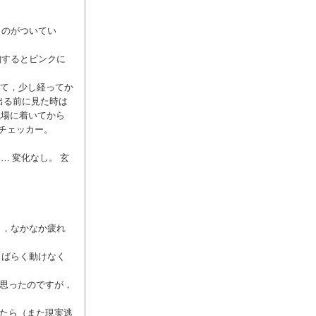
ものがついてい
知するとピンクに
出て，少し経ってか
出る前に見た時は
職場に着いてから
Vチェッカー。
… 変化なし。 玄
り，なかなか疲れ
しばらく動けなく
と思ったのですが，
。
ったら（また現実逃