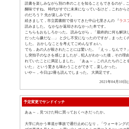
読書を楽しみながら別の本のことを知ることもできるのが，
醐味ですね。 時代がすでに未来になっているけど，これから
のだろう？ 先が楽しみです。
続きまして，市立図書館で借りてきた中山七里さんの 『
ラス
読みました。 なかなか返却されなかった本です。
こちらもおもしろかった。 読みながら，「最終的に何も解決
だったら嫌だな…」 と少し不安になったのですが，まったく
した。 おかしなことを考えてごめんなすゎい。
でも，あの人が殺されたことには驚いた。 「えっ，なんで？」
し突拍子のなさを感じましたが，犯人がわかった後，その理
れていたことに満足しました。 「あぁ～，この人たちのこと
いた」 という驚きも味わうことができて，楽しかった。
いや～，今日は2冊も読んでしまった。 大満足です。
2021年04月10日(
予定変更でサンドイッチ
あぁ～，見つけた時に買っておくべきだったか。
大学に向かう車道が事故で通行止めになり，「ウォーキングの時，