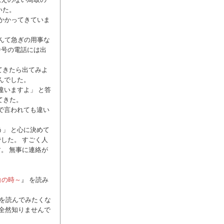
いた。
かかってきていま
んて急ぎの用事な
番号の電話には出
てきたら出てみよ
んでした。
違いますよ」 と答
てきた。
で言われても違い
う」 と心に決めて
した。 すごく人
。 無事に連絡が
白の時～
』 を読み
 を読んでみたくな
 全然知りませんで