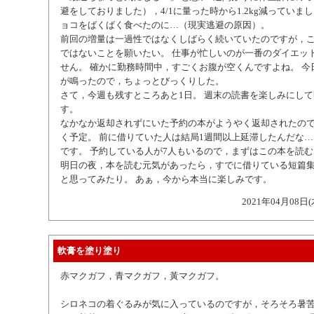
避をしておりました），4/1に量った時から1.2kg減っていま
ョコをばくばく食べたのに…（現実逃避の原因）。
前回の増量は一過性ではなくしばらく続いていたのですが，
ではないことを願いたい。 仕事が忙しいのが一番のダイエッ
せん。 確かに勤務時間中，すごくお腹が空くんですよね。 今
が鳴ったので，ちょっとびっくりした。
さて，今週も残すところあと1日。 週末の読書を楽しみにし
す。
なかなか返却されずにいた予約の本がようやく返却されたの
く予定。 前に借りていた人は結局1週間以上延滞したんだな
です。 予約している人が7人もいるので，まずはこの本を読
明日の夜，本を読む元気があったら，すでに借りている短篇
と思ってみたり。 あぁ，今から本当に楽しみです。
2021年04月08日(
軟膏を塗り塗り
赤マクガフ，青マクガフ，黃マクガフ。
シロネコの着ぐるみが気に入っているのですが，そろそろ暑