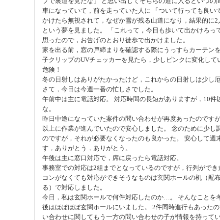
プで裏道を見たな」 と思い出してそちらの道に入るといつの
車になっていて，前を走っていた人に 「ついて行っても良いで
かけたら無視されて，なぜか雪が残る山道になり，結果的に2
という夢を見ました。 「これって，今日も歩いて出かけろって
思ったので，お告げのとおり徒歩で出かけました。
家を出る前，窓の戸締まりを確認する際にうっすらカーテン
子クリップのUVチェッカーを見たら，少しピンクに変化して
危険！
冬の日射しはありがたかったけど，これからの日射しは少し
さて，今日は今週一番の忙しさでした。
午前中は主に電話対応。 対応時間の長短がありますが，10件
な。
昨日中途になっていた案件の問い合わせが再度あったのです
以上に作業が進んでいたので安心しました。 念のために少し
のですが，それが必要なくなったのも良かった。 安心して週
す，ありがとう，ありがとう。
午後は主に窓口対応で，席に戻ったら電話対応。
事務室での対応は2組までとなっているのですが，行列ができ
コンがなくても対応ができそうなものは玄関ホールの机（配
る）で対応しました。
今日，私は玄関ホールで何件対応したのか…。 そんなことを
後はほぼほぼ玄関ホールにいました。 2件同時進行もあった
い合わせに関してもう一方の問い合わせの子が情報を持って