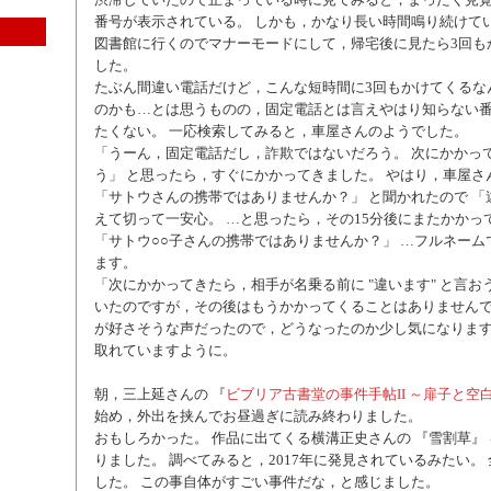
番号が表示されている。 しかも，かなり長い時間鳴り続けて
図書館に行くのでマナーモードにして，帰宅後に見たら3回も
した。
たぶん間違い電話だけど，こんな短時間に3回もかけてくるな
のかも…とは思うものの，固定電話とは言えやはり知らない
たくない。 一応検索してみると，車屋さんのようでした。
「うーん，固定電話だし，詐欺ではないだろう。 次にかかっ
う」 と思ったら，すぐにかかってきました。 やはり，車屋さ
「サトウさんの携帯ではありませんか？」 と聞かれたので 「
えて切って一安心。 …と思ったら，その15分後にまたかかっ
「サトウ○○子さんの携帯ではありませんか？」 …フルネーム
ます。
「次にかかってきたら，相手が名乗る前に "違います" と言お
いたのですが，その後はもうかかってくることはありませんで
が好さそうな声だったので，どうなったのか少し気になります
取れていますように。
朝，三上延さんの 『
ビブリア古書堂の事件手帖II ～扉子と空
始め，外出を挟んでお昼過ぎに読み終わりました。
おもしろかった。 作品に出てくる横溝正史さんの 『雪割草』
りました。 調べてみると，2017年に発見されているみたい。
した。 この事自体がすごい事件だな，と感じました。