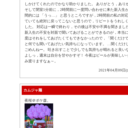
しかけてくれたのでかなり助かりました。 ありがとう，あり
そして閉室1分前に，2時間前に一度問い合わせに来た新入生が
間的には 「うっ…」 と思うところですが，2時間前の私の対
ていても絶対に戻ってこないと思うので，リピートをうれし
した。 対応は一瞬で終わり，その後は不安や不満を聞きました
新入生の不安を対面で聞いてあげることができるのが，本当に
度はそれをしてあげたくてもできなかったので，「聞くだけ
と何でも聞いてあげたい気持ちになっています。 …聞くだけ
ごめんねー。 吐き出すことで少しでも気持ちが晴れると良い
よしっ，週末は自分を甘やかすぞ！ 今夜はビールが美味しいっ
み渡りますなぁ～。
2021年04月09日(
カムジャ麺
夜桜＠ポケ森。