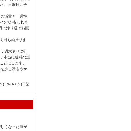
した。 日曜日にチ
この減量も一過性
トなのかもしれま
日は帰り道でお腹
て明日も頑張りま
で，週末借りに行
…，本当に迷惑な話
むことにします。
集を少し読もうか
木)
No.6315
(日記)
苦しくなった気が