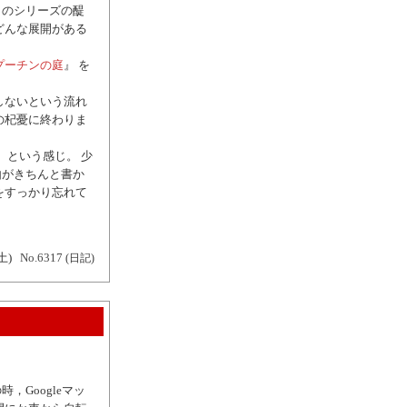
このシリーズの醍
どんな展開がある
プーチンの庭
』 を
しないという流れ
の杞憂に終わりま
 という感じ。 少
由がきちんと書か
をすっかり忘れて
土)
No.6317
(日記)
Googleマッ