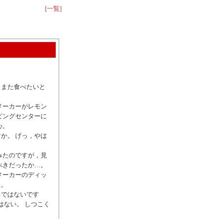
[一覧]
，また食べたいと
メーカーがレモン
ピングセンターに
心。
か。 げっ，やは
みたのですが，見
べきだったか…。
メーカーのディッ
た。
るではないです
はない。 しつこく