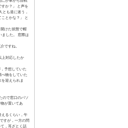
間にか車から自転
すか？」 と声を
人とも道に迷う，
ことかな？」 と
を開けた状態で帽
いました。 窓際は
厄介ですね。
以上対応したか
が，予想していた
調べ物をしていた
末を迎えられま
たので窓口のパソ
布物が置いてあ
考えるくらい，午
のですが，一方の問
いて，耳ざとく話