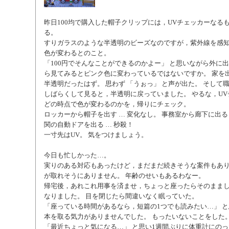
昨日100均で購入した帽子クリップには，UVチェッカーなる
る。
すりガラスのような半透明のビーズなのですが，紫外線を感
色が変わるとのこと。
「100円でそんなことができるのかよー」 と思いながら外に
ら見てみるとピンク色に変わっているではないですか。 家を
半透明だったはず。 思わず 「うぉっ」 と声が出た。 そして
しばらくして見ると，半透明に戻っていました。 やるな，U
どの時点で色が変わるのかを，帰りにチェック。
ロッカーから帽子を出す … 変化なし。 事務室から廊下に出る 
関の自動ドアを出る … 秒殺！
一寸先はUV。 気をつけましょう。
今日も忙しかった…。
実りのある対応もあったけど，まだまだ続きそうな案件もあ
が取れそうにありません。 年齢のせいもあるわなー。
帰宅後，あれこれ用事を済ませ，ちょっと座ったらそのまま
なりました。 目を閉じたら間違いなく眠っていた。
「座っている時間があるなら，短篇の1つでも読みたい…」 
本を取る気力がありませんでした。 もったいないことをした
「最近ちょっと気になる…」 と思い1週間ぶりに体重計にの