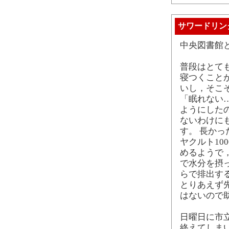
サワードリン
中央図書館
普段はとて
寝つくこと
いし，そこ
「眠れない
ようにした
ないわけに
す。 長かっ
ヤクルト10
めるようで
で水分を摂
らで排出す
とりあえず
はないので
日曜日に市
終えてしま