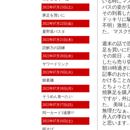
いる時にマ
バスの姿が
2022年07月23日(土)
その到着し
豚足を買いに
ドッキリに
2022年07月22日(金)
不明）激怒
た。 マス
夏野菜パスタ
2022年07月21日(木)
週末の話で
読解力の訓練
足を買いに
その前日，
2022年07月20日(水)
したら売り
サワードリンク
朝10時過ぎ
2022年07月19日(火)
記事のおか
かけること
鰻素麺
とちょっと
2022年07月18日(月)
焼豚足を購
そうめん食べたい
ですが，外
た。 美味
2022年07月17日(日)
無理だなぁ
同一カード3連勝!!!
舟入の李白
2022年07月16日(土)
と思います
桜そば