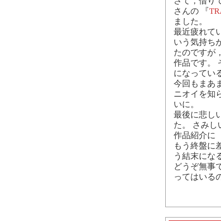
さて，借り
さんの 『
T
ました。
最近疲れて
いう気持ち
たのですが
作品です。
になってい
今回もまあ
ニオイを知
いに。
最後に悲し
た。 さみし
作品紹介に
もう終盤に
う結末にな
どうぞ無事
ってはいる