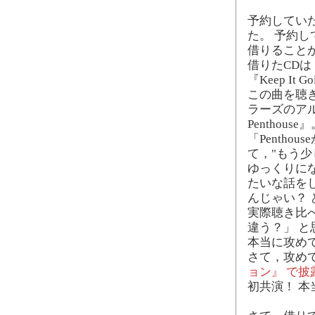
予約してい
た。 予約
借りること
借りたCDは
『Keep It
この曲を聴
ラーズのアルバム
Penthou
「Penth
て，"もう少
ゆっくりに
たいな話を
んじゃい？
実際聴き比
違う？」 
本当に攻め
さて，攻め
ョン』 で披
初共演！ 