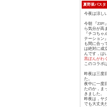
夏野菜パスタ
今夜は涼し
今朝 『ZIP
ら気分が高
『チコちゃ
テーション
も間に合っ
は絶対に成立
んです，は
黒ぽんがわ
このコラボは
昨夜は三度
た。
夜中に一度
たのか，ま
きました。
昨夜は，ヤク
でも大丈夫