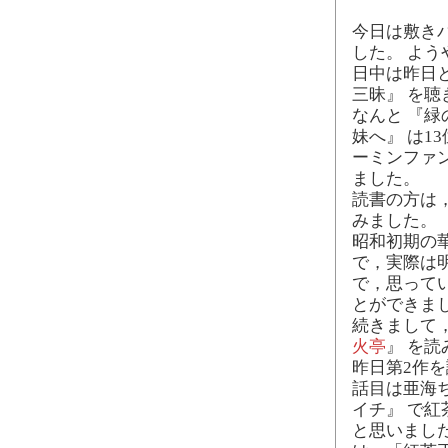
今日は敷き
した。 よ
日中は昨日と
三昧』 を
なんと 『緑
妹へ』 は1
ーミンファ
ました。
読書の方は
みました。
昭和初期の
で，実際は
で，思って
とができま
続きまして
火亭
』 を
昨日第2作
話目は亜海
イチ』 で
と思いまし