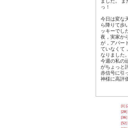
ました。 
っ！
今日は変な
ら降りて歩
ッキーでし
夜，実家か
が，アパー
ていなくて
なりました
今週の私の
がちょっと
赤信号に引
神様に高評
[
1
]
[
[
20
]
[
36
]
[
52
]