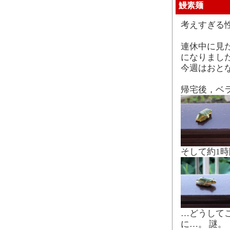
鰻素麺
考えすぎる
連休中に見
になりました
今週はおと
帰宅後，ベ
そして約1
…どうして
に…。 謎。