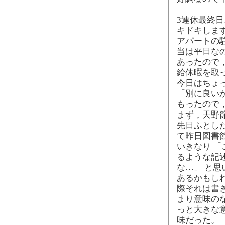
3連休最終日
キドキしま
アパートの
当は平日な
あったので
給休暇を取
今日はちょ
「別に良い
もったので
まず，天野節
先日ふとし
て昨日図書
いきなり 
るような記
な…」 と
あるかもし
際それは書
まり意味の
っと大きな
味だった。