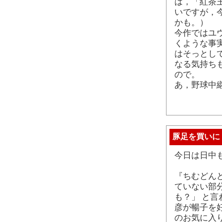
は，「紅茶
いですが，
かも。）
今作ではユ
くような事
はそっとし
なる気持ち
ので。
あ，野球中
豚足を買いに
今日は日中
『ちむどん
ていない部
も？」 と言
彦が暢子を
のお気に入