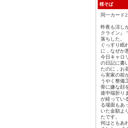
桜そば
同一カード
昨夜も涼し
クライン』
落ちした。
ぐっすり眠
に，なぜか
今日キャロ
の日記に書
たのに，お
ら実家の前
うやく整備
骨に嫌な顔を
途中端折り
が経ってい
る場面もあ
いた金額より
たです。
何はともあ