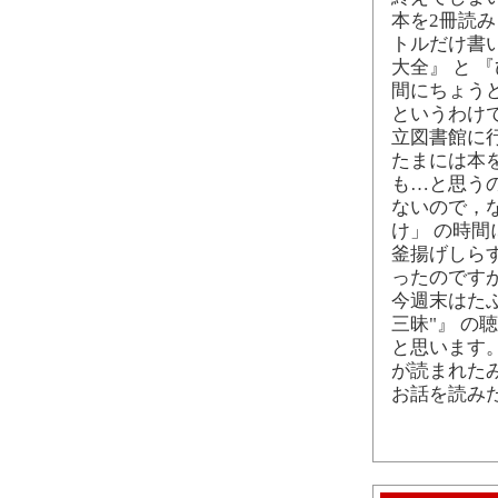
本を2冊読
トルだけ書
大全』 と 
間にちょう
というわけ
立図書館に
たまには本
も…と思う
ないので，な
け」 の時
釜揚げしらす
ったのです
今週末はた
三昧"』 
と思います
が読まれた
お話を読み