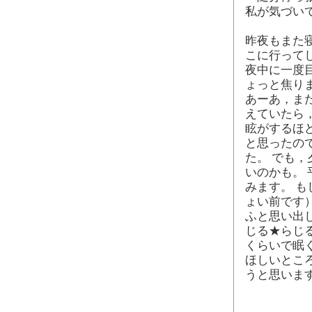
私が気づい
昨夜もまた
こに行って
夜中に一度
ょっと焦りま
あーあ，ま
えていたら
眩がするほ
と思ったの
た。 でも
いのかも。
みます。 も
ょい前です
ふと思い出
じる★らじる
くらいで眠
ほしいとこ
うと思いま