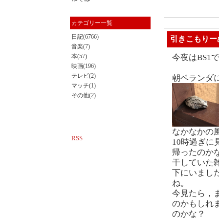
カテゴリー一覧
日記(6766)
引きこもりー
音楽(7)
本(57)
今夜はBS
映画(196)
テレビ(2)
朝ベランダ
マッチ(1)
その他(2)
なかなかの
RSS
10時過ぎ
帰ったのか
干していた
下にいまし
ね。
今見たら，
のかもしれ
のかな？