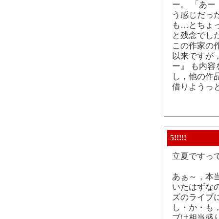
ー。 「あ
う感じだっ
も…とちょ
と残念でし
この作家の作
以来ですが
ー』 も内
し，他の作
借りようっ
5!!!!!
立夏ですっ
あぁ～，本
いたはずなの
ズのライブ
し・か・も，
ブは相当盛