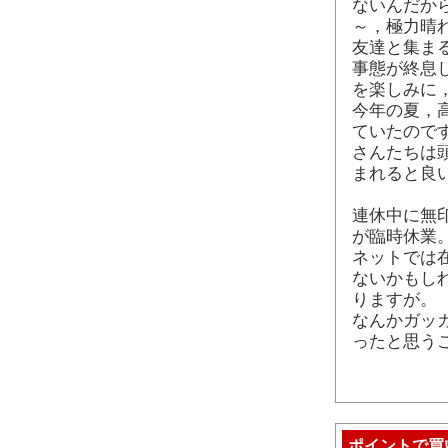
ないんだか
～，極力晴
友達と集ま
事態が終息
を楽しみに
今年の夏，
ていたので
さんたちは
まれると良
連休中に無
が臨時休業
ネットでは
ないかもし
りますが。
なんかガッ
ったと思う
ポイントで買