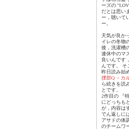
ーズの "LO
だとは思い
ー，聴いて
ー。
天気が良か
イレの冬物
後，洗濯槽
連休中のマ
良いんです
んです。 
昨日読み始
捜部Q －カ
ら続きを読
とです。
2作目の 『
にどっちも
が，内容は
でん返しに
アサドの体
のチームワ