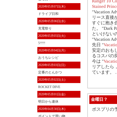
Ranger 10 Col
Stained Princ
2020年05月07日(木)
"Vacation Ad
ドライブ日和
リース直後
2020年05月06日(水)
すぐに抱き
た。 "Dar
充電祭り
といけない
2020年05月05日(火)
"Vacation
5!!!!!
先日 "
Vacati
安定のおも
2020年05月04日(月)
るコスパの
おうちレシピ
今は "
Vacati
2020年05月03日(日)
リアしたら
ています。 
定番のとんかつ
2020年05月02日(土)
ROCKET DIVE
2020年05月01日(金)
金曜日？
明日から連休
ポスプリの
2020年04月30日(木)
ポイントで買い物