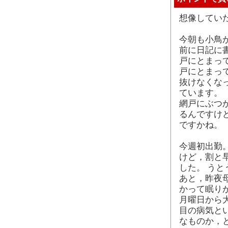
想像してい
今朝も小鳥
前に日記に
戸にとまっ
戸にとまっ
抜けなくな
ています。
網戸にぶつ
るんですけ
ですかね。
今週初出勤
けど，割と
した。 う
あと，昨夜
かって眠り
月曜日から
目の病気と
なものか，