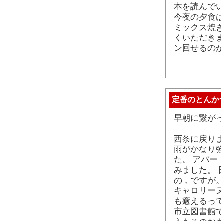
本を読んで
今夜の夕食
ミックス焼
くいただき
ン回せるの
定番のとんか
早朝に繋が
西条に戻り
雨がかなり
た。 アパ
みました。
の，ですが
キャロリー
も癒えるっ
市立図書館