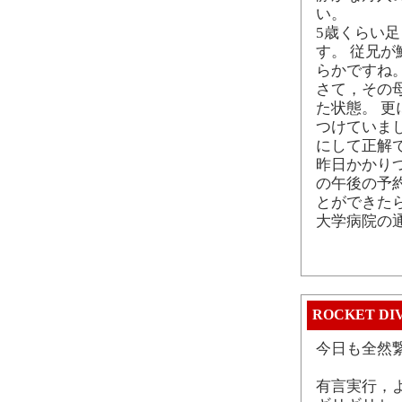
い。
5歳くらい
す。 従兄
らかですね
さて，その
た状態。 
つけていま
にして正解
昨日かかり
の午後の予
とができた
大学病院の
ROCKET DI
今日も全然
有言実行，