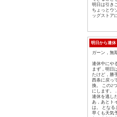
明日は引き
ちょっとウ
ッグストア
明日から連休
ガーン，無
連休中にや
まず，明日
たけど，勝
西条に戻っ
換。 この
にします。
連休を逃し
あ，あとト
は。 とな
早くも天気