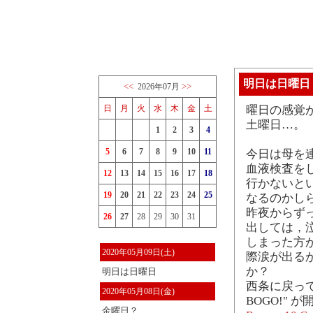
明日は日曜日
<<
>>
2026年07月
日
月
火
水
木
金
土
曜日の感覚
土曜日…。
1
2
3
4
5
6
7
8
9
10
11
今日は母を
血液検査を
12
13
14
15
16
17
18
行かないと
19
20
21
22
23
24
25
なるのかし
昨夜からず
26
27
28
29
30
31
出しては，
しまった方
2020年05月09日(土)
際涙が出る
か？
明日は日曜日
西条に戻っ
2020年05月08日(金)
BOGO!" 
金曜日？