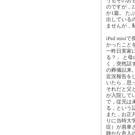
うもそのお
のですが，2
か1篇。 
出している
ませんが，
iPad m
かったこと
一昨日実家
る？」 と
く，突然話
の葬儀以来
近況報告を
いたら，思
それだと父
が入院して
で，従兄は
る，という
また，お正
りに当時大
症）が肩車
静かな舟入