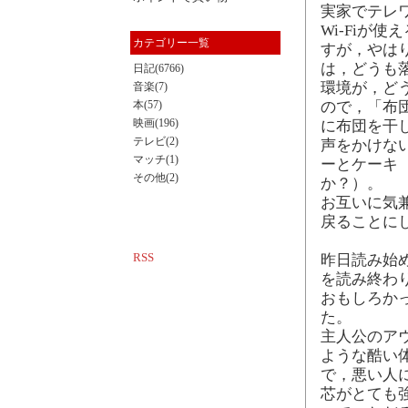
実家でテレ
Wi-Fiが
カテゴリー一覧
すが，やは
は，どうも落
日記(6766)
環境が，ど
音楽(7)
本(57)
ので，「布
映画(196)
に布団を干
テレビ(2)
声をかけない
マッチ(1)
ーとケーキ
その他(2)
か？）。
お互いに気
戻ることに
RSS
昨日読み始
を読み終わ
おもしろか
た。
主人公のア
ような酷い
で，悪い人
芯がとても