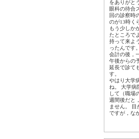
をありがと
眼科の待合
回の診察時
のが13時
もう少しか
たところで
持って来よ
ったんです
会計の後，
午後からの
延長で診て
す。
やはり大学
ね。 大学
して（職場
週間後だと
ません。 
ですが，な