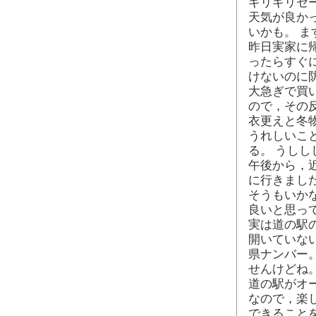
ギリギリセ
天気が良か
いかも。 
昨日実家に
ったらすぐ
けないのに
大急ぎで買
ので，その
衣更えと冬
うれしいこ
る。 うしし
午後から，
に行きまし
そうもいか
良いと思っ
実は道の駅
開いていな
県ナンバー
せんけどね
道の駅がオ
なので，楽
できること