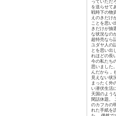
っていただ
を送らせて
戦時下の物
えのきだけ
ことを思い
きだけが抽
な状況なの
超特売なら
ユダヤ人の
とを思い出
れほどの長
今の私たち
思いました
んだから，
見えない状
まったく外
い潜伏生活
天国のよう
閑話休題。
のカフカの
れた手紙を
た。 偶然