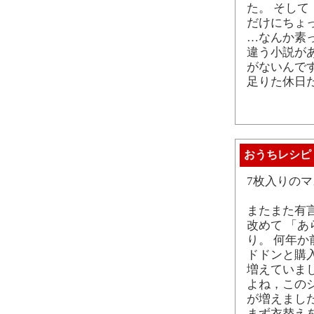
た。 そして
だけにちょ
…なんか素
違う小説が
がないんで
足りた休日
おうちレシピ
7枚入りの
またまた有
改めて 「
り。 何年
ドドンと購
増えていま
よね，この
が増えまし
まず衣替え