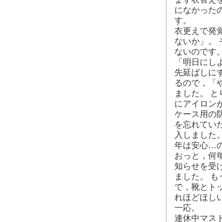
になかった
す。
衣更えで発
ないか」。
ないのです
「明日にし
先延ばしに
るので，「
ました。 
にアイロン
ケース用の
を忘れてい
入しました。
年は安心…
おっと，何
知らせを受
ました。 も
で，靴とト
れほどほし
一応。
連休中マス