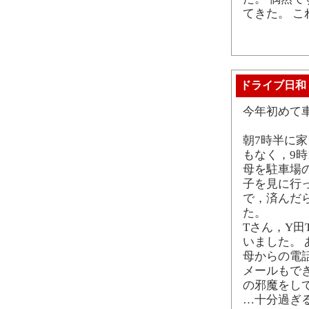
てきた。 
ドライブ日和
今年初めて
朝7時半に
もなく，9時
母を駐車場
子を見に行
で，済んだ
た。
Tさん，Y田
いました。
母からの電
メールもで
の邪魔をし
…十分過ぎ