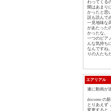
わってくる
開はあまり
かったと思
説も読んで
一見地味な
があたった
かったな。
一つのピア
んな気持ち
なんですね
りの人たち
エアリアル
遂に動画が
docomo
とりあえず
変更すると