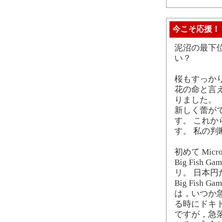
今こそ応援！
泥沼の最下
い？
桜もすっか
花の命と言
りました。
新しく蕾が
す。 これ
す。 私の
初めて Micr
Big Fis
リ。 日本円
Big Fis
は，いつか
る時にドキ
ですが，急