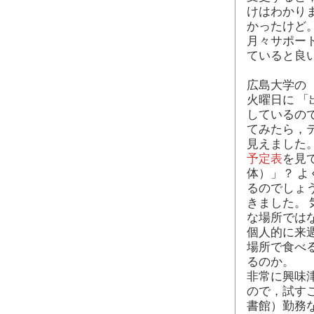
けはわかり
かったけど
月々サポー
ていると良
広島大学の
火曜日に 「
しているの
てみたら，
見えました
予定表
を見て
体）」？ 
るのでしょ
きました。
な場所では
個人的に来
場所で食べ
るのか。
非常に興味
ので，試す
書館）勤務