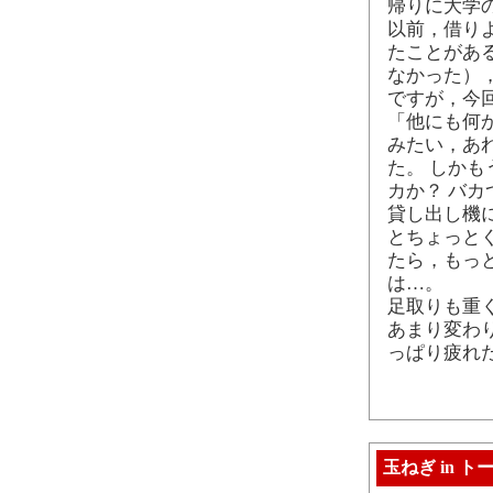
帰りに大学
以前，借り
たことがあ
なかった）
ですが，今
「他にも何
みたい，あ
た。 しかも
カか？ バカ
貸し出し機
とちょっと
たら，もっ
は…。
足取りも重
あまり変わ
っぱり疲れ
玉ねぎ in ト