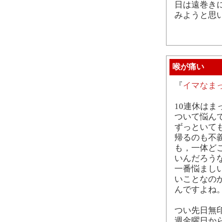
日は遠巻き
みようと思
喉が痛い
『
イマなま
10連休は
ついて悩ん
ずっといて
帰るのも不
も，一体ど
いんだろう
一番悩まし
いことなの
んですよね。
つい先日無
週金曜日か