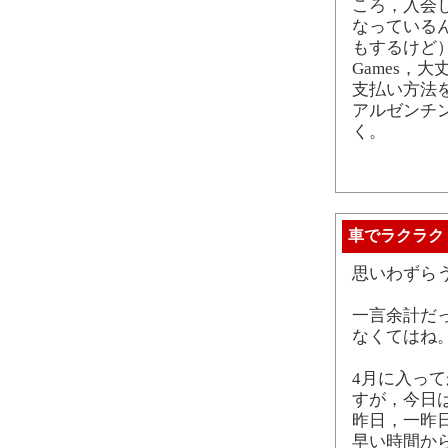
ころ，入会
なっている
もするけど）。
Games，大
支払い方法
アルゼンチ
く。
車でラクラク
思いわずら
一言余計だ
なくてはね
4月に入っ
すが，今日
昨日，一昨
早い時間か