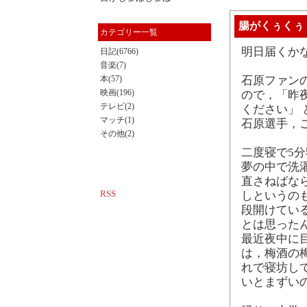
腸がくぅくぅ
カテゴリー一覧
明日届くか
日記(6766)
音楽(7)
本(57)
石原ファン
映画(196)
ので，「昨
テレビ(2)
ください」 
マッチ(1)
石原選手，
その他(2)
二度寝で5
夢の中で洗
直さねばな
RSS
しというの
段開けてい
とは思った
最近夜中に
は，梅酒の
れで寝坊し
いとまずい