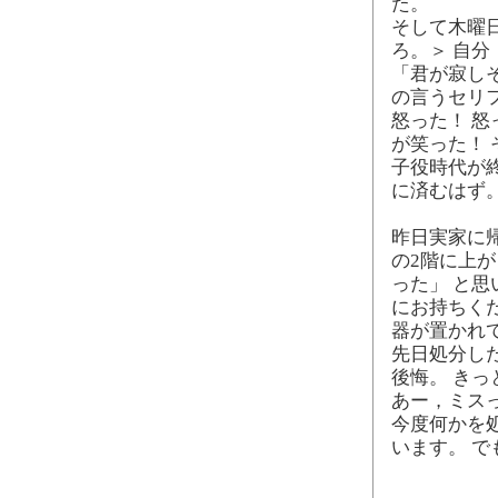
た。
そして木曜
ろ。＞ 自分
「君が寂し
の言うセリ
怒った！ 怒
が笑った！
子役時代が
に済むはず
昨日実家に
の2階に上
った」 と思
にお持ちく
器が置かれ
先日処分し
後悔。 き
あー，ミス
今度何かを
います。 