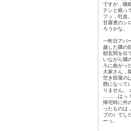
ですが，睡
テンと眠っ
フッ，吐血
甘露煮のシ
ろうかな。
一昨日アパ
越した隣の
朝玄関を出
いながら隣
ろに曲がっ
大家さん，
空き部屋の
態になって
りません。
………はっ！
帰宅時に件
ったものは
プの）でし
ーっ。