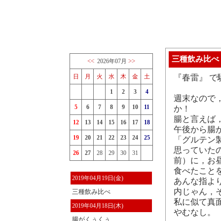
三種飲み比べ
<<
>>
2026年07月
日
月
火
水
木
金
土
『春雷』 で
1
2
3
4
週末なので
5
6
7
8
9
10
11
か！
腸と言えば
12
13
14
15
16
17
18
午後から腸
19
20
21
22
23
24
25
「グルテン
思っていた
26
27
28
29
30
31
前）に，お
食べたこと
2019年04月19日(金)
あんな指よ
内じゃん，そ
三種飲み比べ
私に似て真
2019年04月18日(木)
やむなし。
腸がくぅくぅ