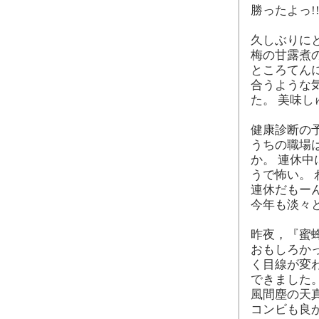
勝ったよっ!!!
久しぶりに
梅の甘露煮
ところてん
合うような
た。 美味
健康診断の
うちの職場
か。 連休
うで怖い。
連休だもー
今年も淡々
昨夜，『蜜
おもしろか
く目線が変
できました
風間塵の天
コンビも良