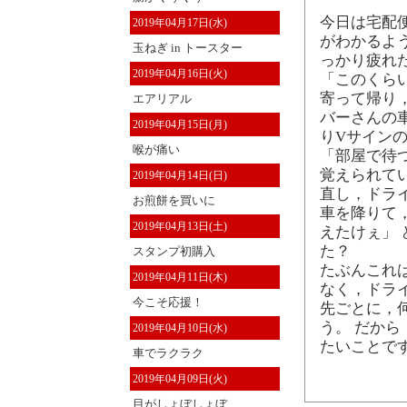
今日は宅配
2019年04月17日(水)
がわかるよ
玉ねぎ in トースター
っかり疲れ
2019年04月16日(火)
「このくら
寄って帰り
エアリアル
バーさんの
2019年04月15日(月)
りVサイン
喉が痛い
「部屋で待
覚えられて
2019年04月14日(日)
直し，ドラ
お煎餅を買いに
車を降りて
2019年04月13日(土)
えたけぇ」
た？
スタンプ初購入
たぶんこれ
2019年04月11日(木)
なく，ドラ
今こそ応援！
先ごとに，
う。 だか
2019年04月10日(水)
たいことで
車でラクラク
2019年04月09日(火)
目がしょぼしょぼ