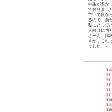
学生が多か
ておりまし
でいて良か
るので，自
私にとって
人向けに切
さーん，階
すが，これ
ました。）
[
1
]
[
[
20
]
[
36
]
[
52
]
[
68
]
[
84
]
[
100
[
113
[
126