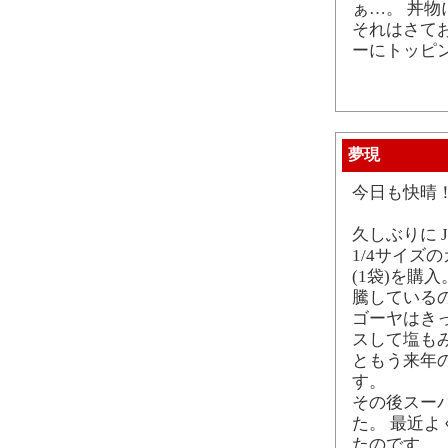
ぁ…。 丼物
それはさて
ーにトッピ
夢現
今日も快晴
久しぶりに 
1/4サイズ
(1袋)を購
騰している
ゴーヤはき
スして塩も
ともう来年
す。
その後スー
た。 最近よ
たのです。