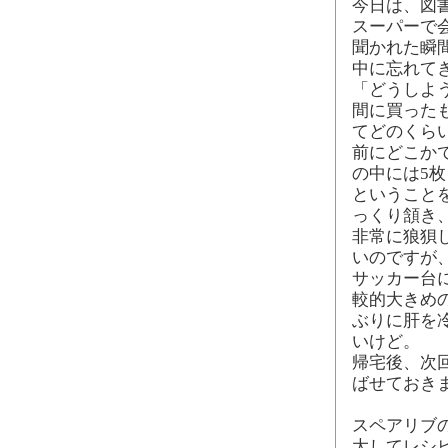
今日は、図
スーパーで
聞かれた瞬
中に忘れて
「どうしよ
間に買った
てどのくら
前にどこか
の中には5枚
ということ
っくり頷き
非常に狼狽
いのですが
サッカー台
較的大きめ
ぶりに肝を
いけど。
帰宅後、次
ばせておき
スペアリブ
大してレシ