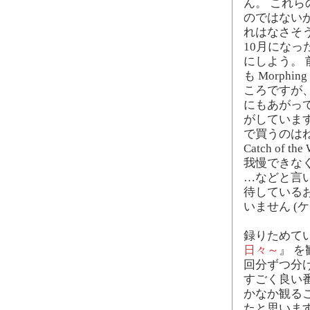
ん。 これらの
のではない
れはなさそ
10月になったら "
にしよう。 
も Morph
ころですが、こちら
にもあがっ
がしています
で買うのはねぇ
Catch o
我慢できな
…などと言
待しているお
いません (ケ
録りためてい
日々～
』 
回分ずつ分
すごく良い
かなか観る
たと思いま