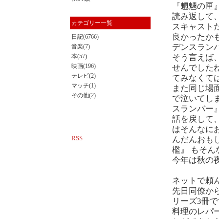
『魍魎の匣』
読み返して、
カテゴリー一覧
スキャスト
良かったか
日記(6766)
デンスラン
音楽(7)
本(57)
そう言えば
映画(196)
せんでしたね
テレビ(2)
てみなくて
マッチ(1)
また同じ場
その他(2)
で泣いてし
スランバー
話を戻して、
はそんなに
RSS
んだんおも
檻』 もそん
今年は秋の
ネットで頼
先日同僚から
リーズ3冊で
料理のレパ