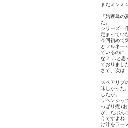
まだミンミ
『姑獲鳥の
た。
シリーズ一
定まってい
今回初めて
とフルネー
でいるのに
な？ …と思
ておりまし
さて、次は 
スペアリブ
味しかった
したが。
リベンジっ
っぱり煮 (
が、たぶん
うですよね
け汁をラー