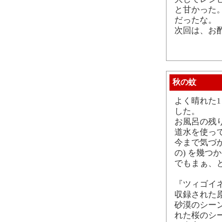
と甘かった
だったな。
次回は、お
秋の蚊
よく晴れた
した。
お風呂の残
道水を使っ
今まで気づ
の) を幾つ
でもまぁ、
『ツィゴイネ
収録された
砂漠のシー
れた桜のシ