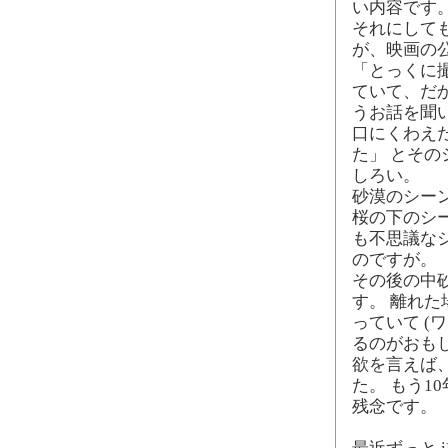
い内容です
それにして
が、映画の
「とっくに
ていて、だ
うお話を聞
口にくわえ
た」 とそ
しろい。
砂漠のシー
桜の下のシ
も不思議な
のですが。
その後の中
す。 離れ
っていて (
るのがおも
欲を言えば
た。 もう1
残念です。