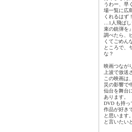
うわー、早
場一覧に広
くれるはず
…1人飛ば
束の銃弾を』
調べたら、
くてごめんな
ところで、ヤ
な？
映画つなが
上波で放送
この映画は
災の影響で
仙台を舞台
あります。
DVD も持
作品が好き
と思います
と言いたい