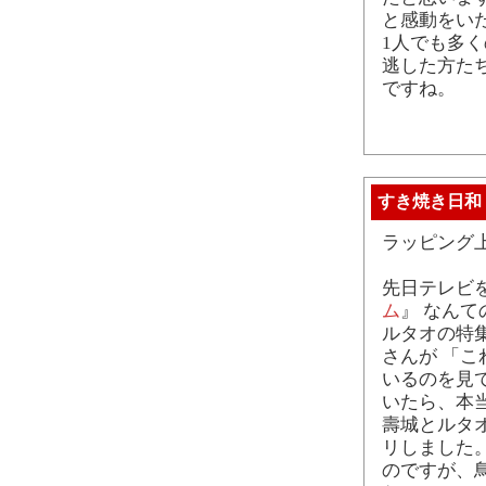
と感動をい
1人でも多
逃した方た
ですね。
すき焼き日和
ラッピング
先日テレビを
ム
』 なん
ルタオの特
さんが 「
いるのを見
いたら、本
壽城とルタ
リしました
のですが、