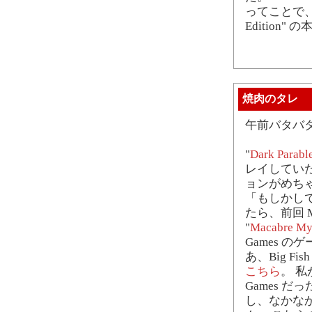
ってことで、"Enli
Edition
焼肉のタレ
午前バタバ
"
Dark Parable
レイしていたら
ョンがめち
「もしかして…
たら、前回 M
"
Macabre Mys
Games の
あ、Big Fis
こちら
。 私が
Games だっ
し、なかな