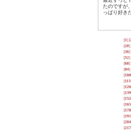
最近ずっと i
たのですが、
っぱり好き
[
1
]
[
[
20
]
[
36
]
[
52
]
[
68
]
[
84
]
[
100
[
113
[
126
[
139
[
152
[
165
[
178
[
191
[
204
[
217