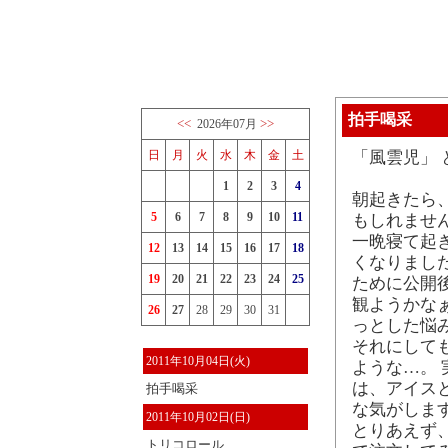
拍手喝采
<<
>>
2026年07月
日
月
火
水
木
金
土
「風雲児」 
1
2
3
4
朝起きたら
5
6
7
8
9
10
11
もしれませ
一晩寝て起
12
13
14
15
16
17
18
くなりまし
19
20
21
22
23
24
25
ために公開
観ようかなぁ
26
27
28
29
30
31
っとした悩
それにして
2011年10月04日(火)
ような…。
は、アイス
拍手喝采
な気がしま
2011年10月02日(日)
とりあえず
トリコロール