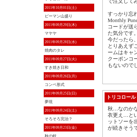
で注文して
2011年10月01日(土)
すっかり忘れて
ピーマン山盛り
Monthly
2011年09月29日(木)
コードが送
た気分です
マヤヤ
今だったら、
2011年09月28日(水)
とりあえず
焼肉のタレ
ームはキャ
クーポンコ
2011年09月27日(火)
もないので
すき焼き日和
2011年09月26日(月)
コンペ形式
2011年09月25日(日)
トリコロール
夢現
秋…なのか
2011年09月24日(土)
衣更え…と
そろそろ完治？
ットソーを
が続きそう
2011年09月23日(金)
秋の蚊