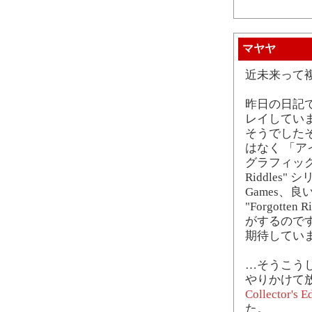
マヤヤ
近未来って
昨日の日記で
レイしてい
そうでした
はなく 「ア
グラフィックを
Riddles
Games、良
"Forgott
がするのですが
期待してい
…そうこうして
やりかけて放
Collector's E
た。