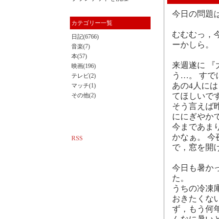
今日の問題
カテゴリー一覧
むむむっ，
日記(6766)
ーかしら。
音楽(7)
本(57)
来週遂に 
映画(196)
う…。 す
テレビ(2)
あの4人に
マッチ(1)
てほしいで
その他(2)
そう言えば
ににぎやか
今まであま
かなぁ。 
RSS
で，窓を開
今日も暑かっ
た。
うちの冷凍
おきたくな
ず，もう何