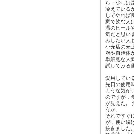
ら，少しは
冷えている
してやれば
家で飲む人
温のビール
気だと思い
みしたい人
小売店の売
府や自治体
単細胞な人
試してみる
愛用してい
先日の使用
ような気が
のですが，
が見えた。
うか。
それですぐ
が，使い続
抜きました