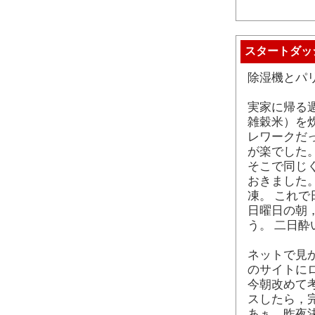
スタートダッ
除湿機とパ
実家に帰る
雑穀米）を
レワークだ
が楽でした
そこで同じ
おきました
凍。 これ
日曜日の朝
う。 二日
ネットで見
のサイトに
今朝改めて
スしたら，
あぁ，昨夜