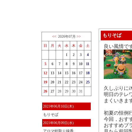
もりそば
<<
>>
2026年07月
日
月
火
水
木
金
土
良い風情で
1
2
3
4
5
6
7
8
9
10
11
12
13
14
15
16
17
18
19
20
21
22
23
24
25
久しぶりにi
26
27
28
29
30
31
明日のテレ
まくいきま
2021年06月10日(木)
初夏の恒例
もりそば
今回，おす
2021年06月09日(水)
おすすめプ
アロマ蚊取り線香
見たら前回