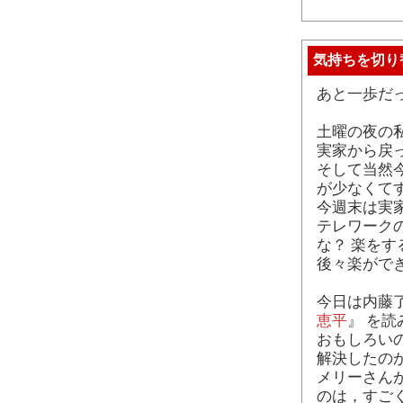
気持ちを切り
あと一歩だ
土曜の夜の
実家から戻
そして当然
が少なくて
今週末は実
テレワーク
な？ 楽を
後々楽がで
今日は内藤了
恵平
』 を
おもしろい
解決したの
メリーさん
のは，すご