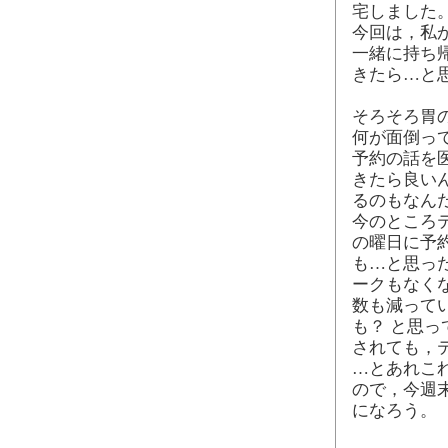
宅しました
今回は，私が
一緒に持ち
きたら…と思
そろそろ胃
何が面倒っ
予約の話を
きたら良いん
るのもなん
今のところ
の曜日に予
も…と思っ
ークもなく
数も減って
も？ と思っ
されても，
…とあれこ
ので，今週
になろう。