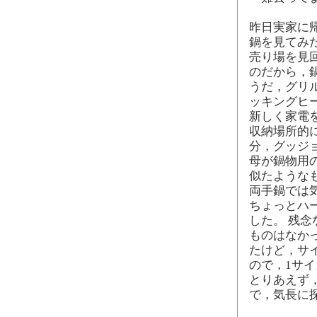
昨日実家に
鍋を見てみ
売り場を見
のだから，
うだ，グリ
ッキングヒ
新しく家電
収納場所的
分，グッジ
母が鍋物用
似たような
両手鍋では
ちょっとハ
した。 残
ものはなか
たけど，サ
ので，1サ
とりあえず
で，気長に