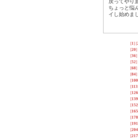
戻ってやり
ちょっと悩
イし始めま
[
1
]
[
[
20
]
[
36
]
[
52
]
[
68
]
[
84
]
[
100
[
113
[
126
[
139
[
152
[
165
[
178
[
191
[
204
[
217