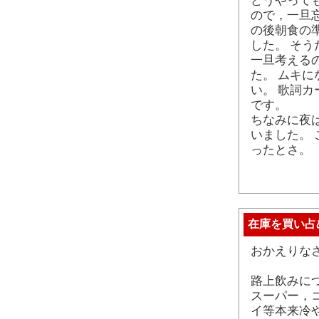
どうやって
ので，一旦
の後朝食の
した。 そ
一旦考える
た。 ムキ
い。 歌詞
です。
ちなみに夜
いました。
ったとさ。
在庫を買い占
おかえりな
路上飲みに
スーパー，
イ等本来冷