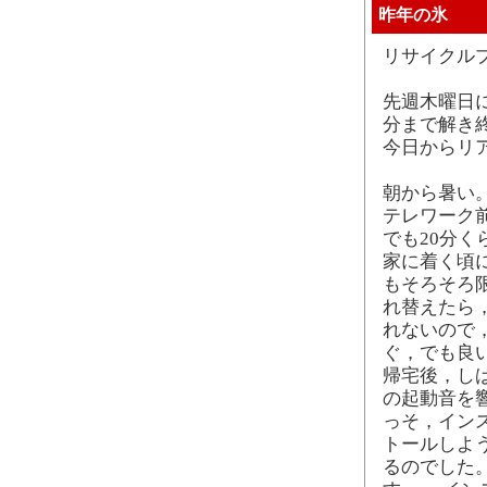
昨年の氷
リサイクル
先週木曜日に
分まで解き
今日からリ
朝から暑い
テレワーク
でも20分
家に着く頃
もそろそろ
れ替えたら
れないので
ぐ，でも良
帰宅後，しば
の起動音を響
っそ，イン
トールしよ
るのでした