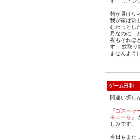
す。 …イ
朝が暑けり
我が家は割
むわっとし
月なのに，
夜もそれほ
す。 蚊取
ませんよう
ゲーム日和
間違い探し
『
ゴスペラー
モニーを
』
しみです。
今日もまた