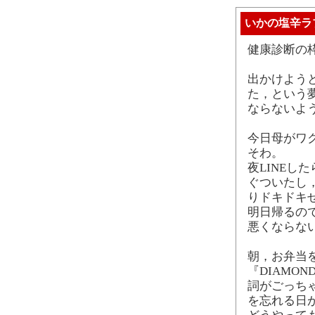
いかの塩辛ラ
健康診断の
出かけよう
た，という
ならないよ
今日母がワ
そわ。
夜LINEし
ぐついたし
りドキドキ
明日帰るの
悪くならな
朝，お弁当を作
『DIAMO
詞がごっち
を忘れる日