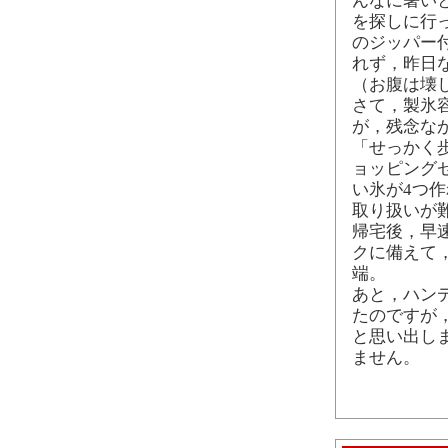
んなに暑い
を探しに行
のジッパー
れず，昨日
（お腹は壊
さて，製氷
が，残念なが
「せっかく
ョッピング
い氷が4つ
取り扱いが
帰宅後，早
クに備えて
端。
あと，ハン
たのですが
と思い出し
ません。