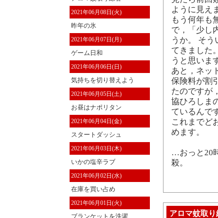
ように見えま
2021年06月08日(火)
もう何年も
昨年の氷
で，「少し
うか。 そ
2021年06月07日(月)
てきました
ゲーム日和
うと思いま
2021年06月06日(日)
あと，ネッ
気持ちを切り替えよう
保険料が割
たのですが
2021年06月05日(土)
協ひろしま
お昼はナポリタン
ているんで
これまでど
2021年06月04日(金)
めます。
スタートダッシュ
2021年06月03日(木)
…おっと20
いかの塩辛ラブ
殺。
2021年06月02日(水)
在庫を買い占め
2021年06月01日(火)
アロマ蚊取り
ブランケットを洗濯