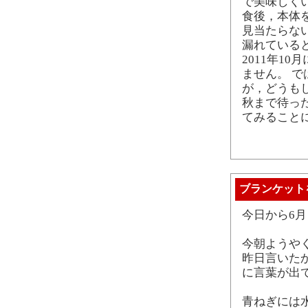
で美味しく
食後，本体
見当たらな
漏れている
2011年1
ません。 
が，どうも
秋まで待っ
てみること
ブランケット
今日から6
今朝ようや
昨日言いた
に言葉が出
青ねぎには