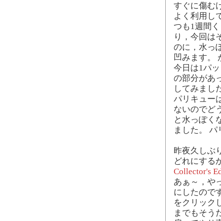
すぐに傷む
よく利用し
つも1週間
り，今回は
のに，水っ
凹みます。 
今日は1パ
の部分があ
してみまし
パリキュー
ないのでど
と水っぽく
ました。 
昨夜久しぶ
どれにする
Collector's E
あぁ～，や
にしたので
をクリック
までもそう