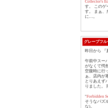
Collector's E
す。 この
す。 まぁ
に…。
グレープフル
昨日から 『
午前中スー
がなくて愕
空腹時に行
ぁ、店内が
とりあえず
りました。
"
Forbidden S
そうなパズル
な)。