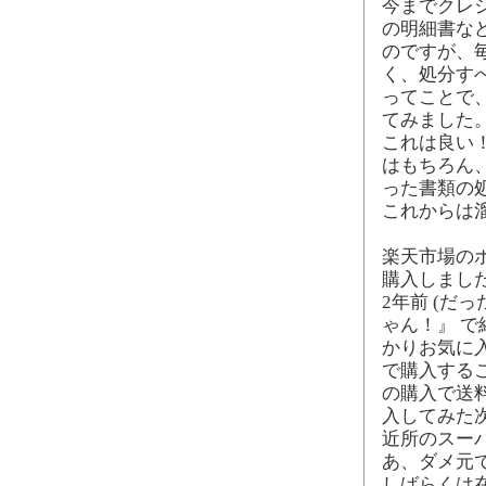
今までクレ
の明細書な
のですが、
く、処分す
ってことで
てみました
これは良い
はもちろん
った書類の
これからは
楽天市場の
購入しまし
2年前 (だ
ゃん！』 で
かりお気に
で購入するこ
の購入で送
入してみた
近所のスー
あ、ダメ元
しばらくは