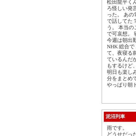
松田龍平く
ろ怪しい発
った。 あ
で話してた
う。 本当
で可哀想。
今週は朝出勤
NHK 総合
て、夜寝る前
ているんだか
もするけど
明日も楽しみ
分をまとめ
やっぱり朝
泥沼列車
雨です。
どうせだっ