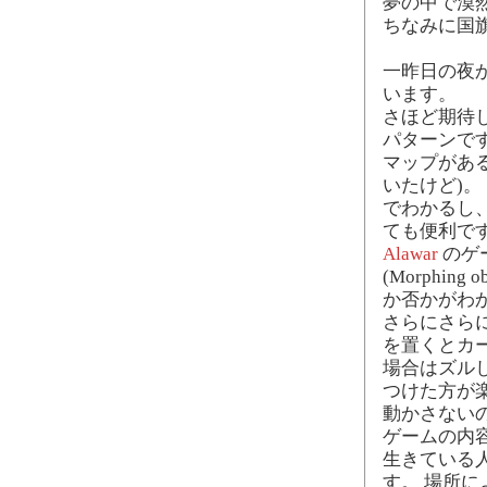
夢の中で漠
ちなみに国
一昨日の夜か
います。
さほど期待
パターンで
マップがあ
いたけど)
でわかるし
ても便利で
Alawar
のゲー
(Morphi
か否かがわ
さらにさらに、A
を置くとカ
場合はズル
つけた方が
動かさない
ゲームの内
生きている
す。 場所