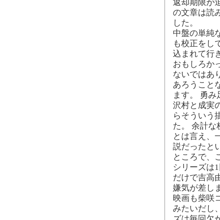
返却期限が
の文章は読
した。
中盤の単純
も校正をして
込まれて行
おもしろか
ないではあ
あろうこと
ます。 勇
沢村と成実
らそういう
た。 余計
とは言え、
説だったと
ところで、
シリーズは1
だけで吉高由
嫌気が差し
映画も柴咲
みたいだし
ズは毎回欠