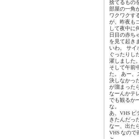
捨てるもの
部屋の一角
ワクワクす
が、昨夜も
して夜中に何
日目の赤ちゃ
を見て起きま
いわ。 サイ
ぐったりし
濯しました
そして午前
た。 あー
決しなかっ
が溜まった
なーんかテレ
でも観るか
な。
あ、VHS ビ
きたんだっ
なー、出た
VHS なの