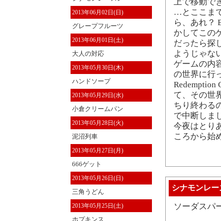
上で移動で
…とここま
2013年06月02日(日)
ら、あれ？ B
グレープフルーツ
かしてこの
2013年06月01日(土)
だったら探
ようじゃな
大人の対応
ゲームの内
2013年05月30日(木)
の世界に行
ハンドソープ
Redempt
て、その世
2013年05月29日(水)
ちり終わる
小倉クリームパン
で中断しま
2013年05月28日(火)
今夜はとりあえ
ころから始
泥沼列車
2013年05月27日(月)
666ゲット
2013年05月26日(日)
シナモンレー
三角うどん
ソーダスパ
2013年05月25日(土)
ホプキンス