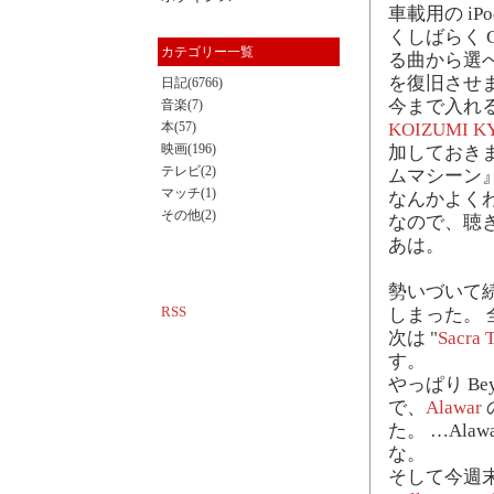
車載用の iP
くしばらく 
カテゴリー一覧
る曲から選
を復旧させ
日記(6766)
今まで入れ
音楽(7)
本(57)
KOIZUMI K
映画(196)
加しておき
テレビ(2)
ムマシーン
マッチ(1)
なんかよく
その他(2)
なので、聴
あは。
勢いづいて
RSS
しまった。
次は "
Sacra T
す。
やっぱり Beyo
で、
Alawar
た。 …Al
な。
そして今週末