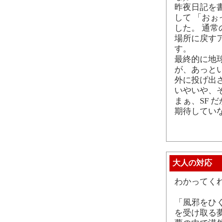
昨夜日記を
して 「お
した。 通
場所に戻す
す。
最終的に地
が、あっと
外に投げ出
いやいや、
まぁ、SF 
期待してい
大人の対応
わかってく
「風邪をひ
を受け取る