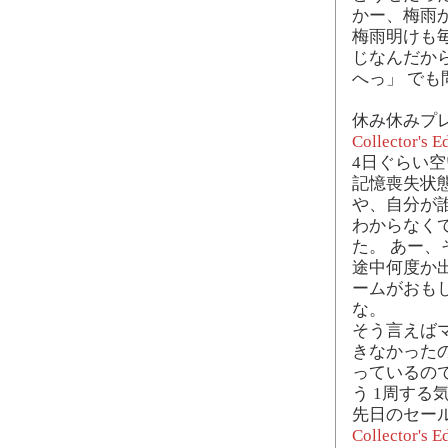
かー、梅雨
梅雨明けも
じなんだか
へっ」 で
休み休みプレ
Collector's E
4日ぐらい
記憶喪失状態
や、自分が
わからなく
た。 あー、
途中何度か出
ームがおも
な。
そう言えばマ
きなかった
っているの
う 1周する
先日のセール
Collector's E