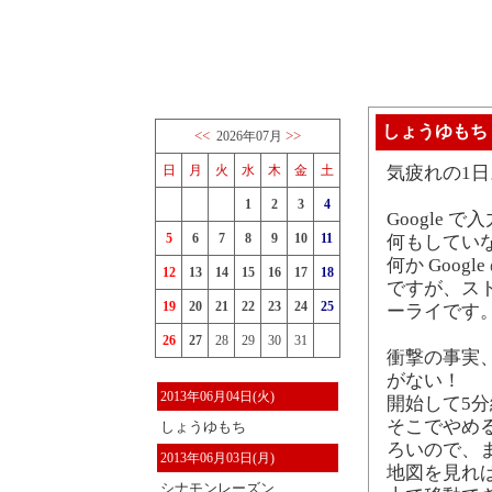
しょうゆもち
<<
>>
2026年07月
日
月
火
水
木
金
土
気疲れの1日
1
2
3
4
Google
5
6
7
8
9
10
11
何もしてい
何か Goo
12
13
14
15
16
17
18
ですが、ス
19
20
21
22
23
24
25
ーライです
26
27
28
29
30
31
衝撃の事実、
がない！
2013年06月04日(火)
開始して5
そこでやめ
しょうゆもち
ろいので、
2013年06月03日(月)
地図を見れ
シナモンレーズン