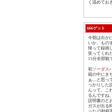
く温めてお
666ゲット
今朝は出かけ
いか、もの
帰って録画
笑ってくれ
15分全部観
初
ソーダス
箱の中にき
ぁ…と思っ
っかりした
んって、こ
るんですね
説明書のと
ガスが出る時
った (5秒