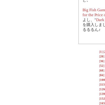
と。
Big Fish Gam
for the Price
よし、"
Dark 
を購入しま
るるるん♪
[
1
]
[
[
20
]
[
36
]
[
52
]
[
68
]
[
84
]
[
100
[
113
[
126
[
139
[
152
[
165