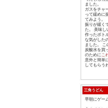
ました。
ガスをチャ
って緩めに
てみよう。
振りが緩く
た。 美味し
作ったボト
な気がしたの
ました。 
炭酸水を買
のために
こ
意外と簡単
してもらう
三角うどん
早朝にゲー