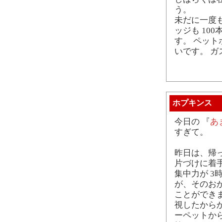
う。
未だに一度
ッジも 10
す。 ペッ
いです。 
ホプキンス
今日の 『
あ
すぎて。
昨日は、帰
片づけに着
集中力が 
が、そのお
ことができ
視したから
ーペットか