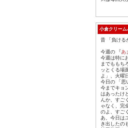
小倉クリーム
昔 「負ける
今週の 『
あ
今週は特に
までももち
ッとくる場面
よ」、火曜
今日の 「
今までキョ
はあったけ
んか、すご
ゃなく、完
のよ、すご
あ、今日は
き出したのも