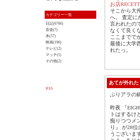
お店RECETT
そこから大
カテゴリー一覧
へ。 査定に
言われたの
日記(6766)
音楽(7)
なくて良くな
本(57)
ここまでで
映画(196)
最後に大学
テレビ(2)
れたっ。
マッチ(1)
その他(2)
あてが外れた
RSS
ぶりアラの
昨夜 『EI
トはするけ
痴りつつメ
り』 が28
うございま