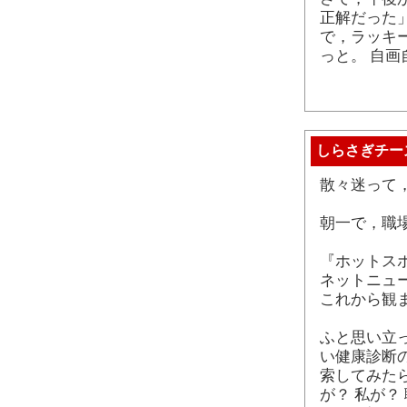
正解だった
で，ラッキ
っと。 自
しらさぎチー
散々迷って
朝一で，職
『ホットス
ネットニュ
これから観
ふと思い立
い健康診断
索してみた
が？ 私が？