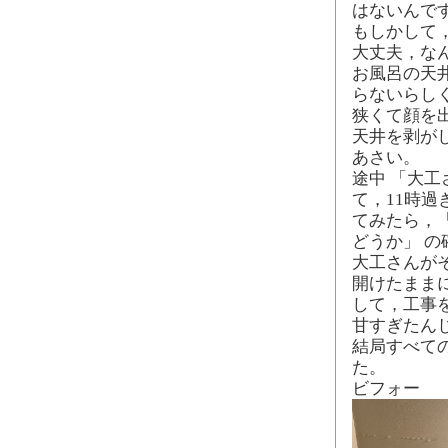
はないんで
もしかして
大丈夫，な
お風呂の天
らないらし
狭くて顔を
天井を剥が
あさい。
途中 「大
て，11時過
てみたら，
どうか」 
大工さんが
開けたまま
して，工事
甘すぎたん
結局すべての
た。
ビフォー