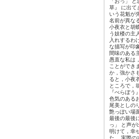
「おっ」 と
草』 に出て
いう花魁が
名前が異な
小夜衣と胡
う妓楼の主
入れするわ
な描写が印
間味のある
愚直な私は
ことができ
か，強かさ
ると，小夜
ところで，
『べらぼう
色気のある
尾美としの
艶っぽい場
最後の最後
っ」 と声
明けて，幸
た。 実際