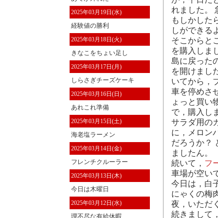
れました。
2025年03月19日(水)
もしかしたら
経験値の勝利
しができる
2025年03月18日(火)
そこからと
を購入しま
きなこをちょい足し
島に戻った
2025年03月17日(月)
を開けまし
しらさぎチーズケーキ
いてから，
車を停めさ
2025年03月16日(日)
ょっと買い物
あれこれ準備
で，購入し
2025年03月15日(土)
サラダ用の
に，メロン
海老塩ラーメン
だろうか？
2025年03月14日(金)
ましたん。
フレンチクルーラー
続いて，
フ
車場が空い
2025年03月13日(木)
今日は，白
今日は木曜日
にゃくの梅
2025年03月12日(水)
夜，いただ
続きまして
理不尽な有給休暇