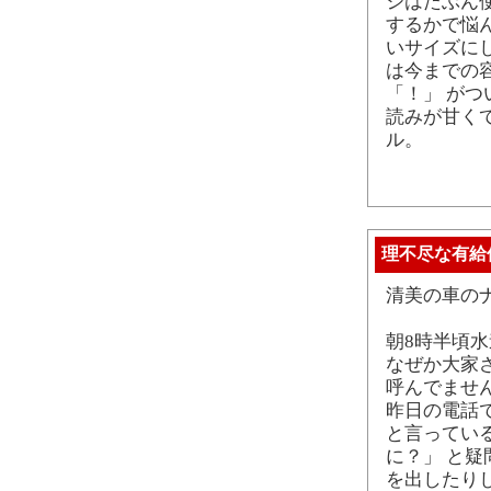
ジはたぶん
するかで悩
いサイズにし
は今までの
「！」 が
読みが甘く
ル。
理不尽な有給
清美の車のナ
朝8時半頃
なぜか大家
呼んでませ
昨日の電話
と言ってい
に？」 と
を出したり