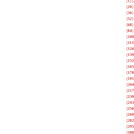
[
1
]
[
[
20
]
[
36
]
[
52
]
[
68
]
[
84
]
[
100
[
113
[
126
[
139
[
152
[
165
[
178
[
191
[
204
[
217
[
230
[
243
[
256
[
269
[
282
[
295
[
308