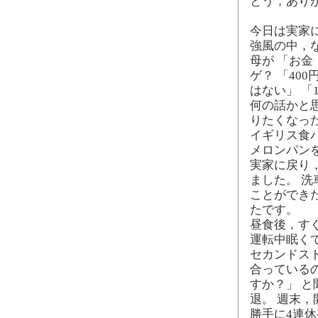
とう，あり
今日は実家
強風の中，
母が 「お金
ゲ？ 「40
はない」 「
何の話かと
りたくなっ
イギリス食
メロンパン
実家に戻り
ました。 
ことができ
たです。
昼食後，す
運転中眠く
セカンドス
合っている
すか？」 
退。 週末
勝手に4連