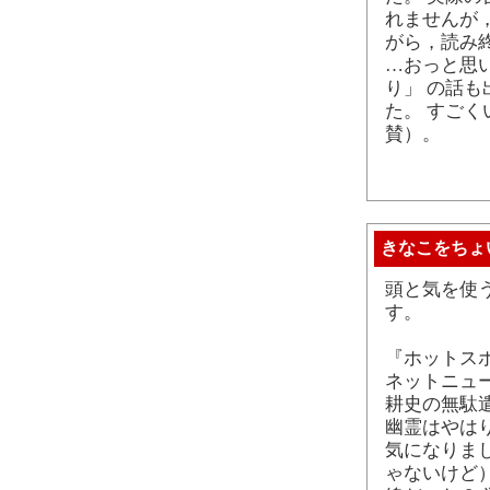
れませんが
がら，読み
…おっと思い
り」 の話
た。 すご
賛）。
きなこをちょ
頭と気を使
す。
『ホットス
ネットニュ
耕史の無駄
幽霊はやは
気になりま
ゃないけど