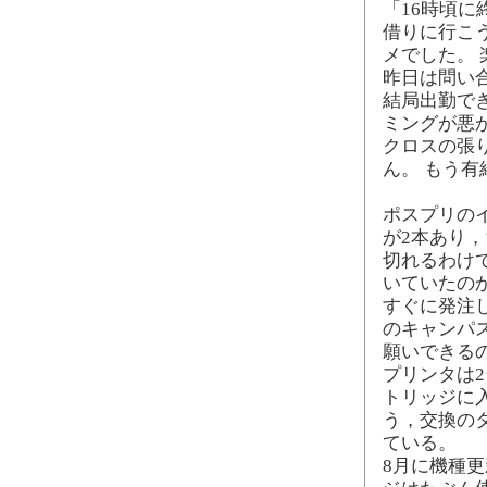
「16時頃
借りに行こ
メでした。
昨日は問い
結局出勤で
ミングが悪
クロスの張
ん。 もう
ポスプリの
が2本あり
切れるわけ
いていたの
すぐに発注
のキャンパ
願いできる
プリンタは
トリッジに
う，交換のタ
ている。
8月に機種