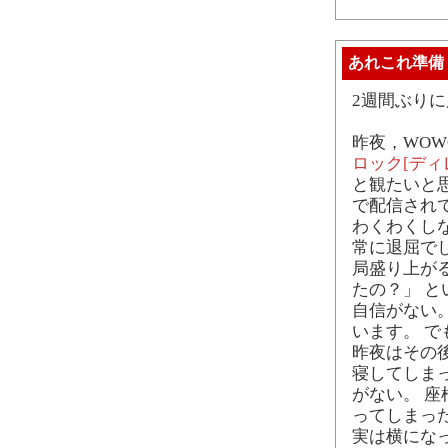
あれこれ準備
2週間ぶり
昨夜，WOW
ロック[ディ
と観たいと
で配信され
わくわくし
常に退屈で
局盛り上が
たの？」 
自信がない
います。 
昨夜はその後
寝してしま
がない。 
ってしまっ
実は横にな