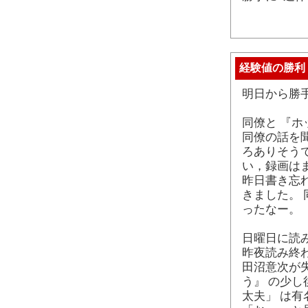
経験値の勝利
明日から勝
同僚と 『ホ
同僚の話を
ろありそう
い，録画は
昨日書き忘
きました。
ったなー。
日曜日に読
昨夜読み終
田沼意次が
う』 の少し
太夫」 は