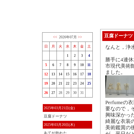
豆腐ドーナツ
<<
>>
2026年07月
日
月
火
水
木
金
土
なんと，浄
1
2
3
4
勝手に4連休
5
6
7
8
9
10
11
市現代美術館
ました。
12
13
14
15
16
17
18
19
20
21
22
23
24
25
26
27
28
29
30
31
Perfum
2025年03月21日(金)
要なので，
興味深かっ
豆腐ドーナツ
綺麗な衣装
2025年03月20日(木)
美術鑑賞の後
あてが外れた
が，平日だ