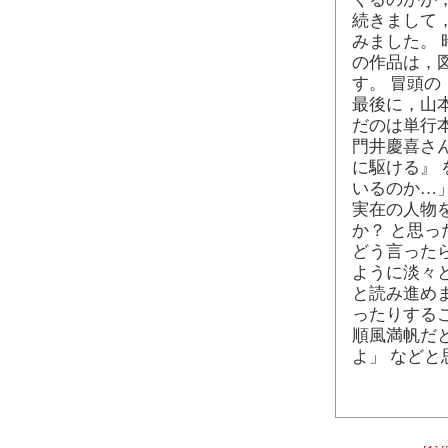
続きまして
みました。
の作品は，
す。 冒頭の
最後に，山本
だのは単行
門井慶喜さん
に駆ける』
いるのか…」
実在の人物
か？ と思
どう言った
ように淡々
と読み進め
ったりする
順風満帆だ
よ」 など