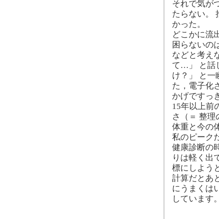
それで気が
たらない。
かった。
どこかに流
困らないの
などと考え
て…」 と
け？」 と
た，電子化
かげですっ
15年以上
さ（＝ 整理
体重と今の体
私のピーク
健康診断の
りは軽く出
標にしようと
計算だとあと
にうまくは
しています。