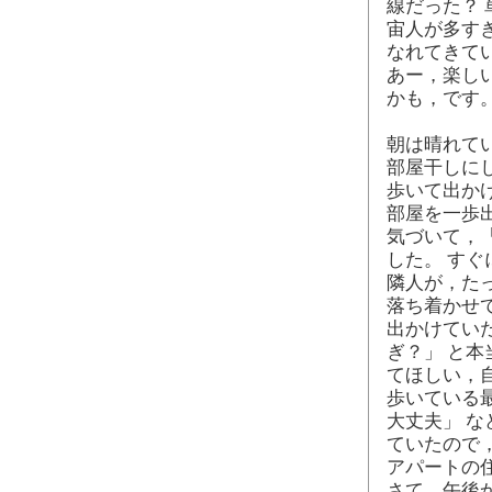
線だった？
宙人が多す
なれてきて
あー，楽し
かも，です
朝は晴れて
部屋干しに
歩いて出か
部屋を一歩
気づいて，
した。 す
隣人が，た
落ち着かせ
出かけてい
ぎ？」 と
てほしい，
歩いている
大丈夫」 
ていたので
アパートの
さて，午後