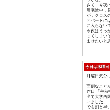
さて，今夜
帰宅途中，
が，クロス
アパートに
に入らない
今夜はうっ
ってしまい
ませたいと
今日は木曜日
月曜日気分
面倒なこと
昨日 「午
出て大学西
いました。
でも割と早