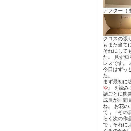
アフター（
クロスの張
もまた当て
それにして
た。 見ず
レスです。
今日はずっ
た。
まず最初に
や
』 を読み
話ごとに熊
成長が垣間
ね。 お花
て，「その
らく次の作
で，それに
くるのかが