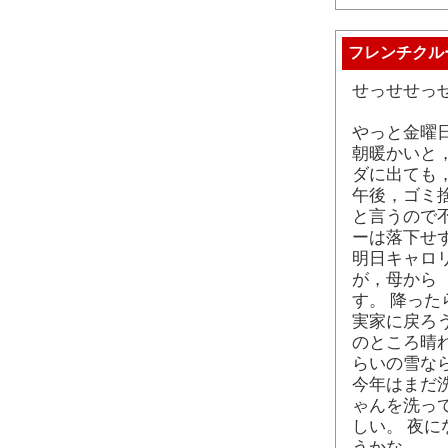
フレンチクル
せっせせっ
やっと金曜
朝暖かいと
ダに出ても
午後，ゴミ
と言うので
ーは落下せ
明日キャロ
が，母から
す。 降っ
実家に戻ろ
のところ晴
らいの雪な
今年はまだ
ゃんを洗っ
しい。 夜
うかな。