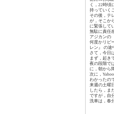
く，22時
持っていく
その後，テ
が，そこか
に緊張して
無駄に責任
アジカンの
何度かリピ
レン』 の途
さて，今日
まず，起き
夜の段階で
に，朝から
次に，Yah
わかったの
来週の土曜
したら，ま
ですが，自
洗車は，春