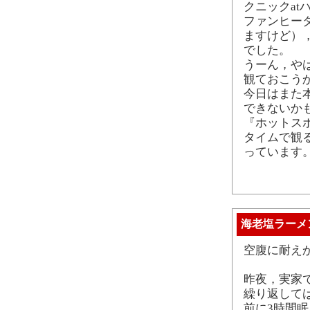
クニックat
ファンヒー
ますけど）
でした。
うーん，や
観ておこう
今日はまた
できないか
『ホットス
タイムで観
っています
海老塩ラーメ
空腹に耐え
昨夜，実家
繰り返して
前に3時間