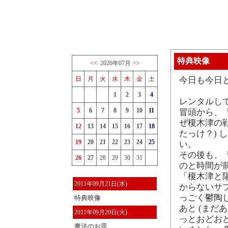
特典映像
<<
>>
2026年07月
日
月
火
水
木
金
土
今日も今日
1
2
3
4
レンタルして
5
6
7
8
9
10
11
冒頭から、
ぜ榎木津の
12
13
14
15
16
17
18
たっけ？)
19
20
21
22
23
24
25
い。
その後も、「
26
27
28
29
30
31
のと時間が
「榎木津と陽
2011年09月21日(水)
からないサ
っごく鬱陶
特典映像
あと (まだ
2011年09月20日(火)
っとおどお
魔法のお皿