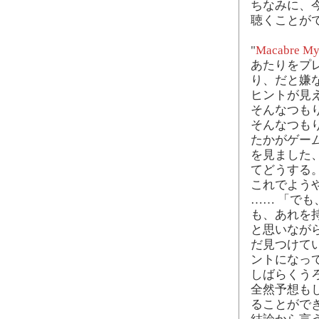
ちなみに、
聴くことが
"
Macabre Mys
あたりをプ
り、だと嫌なの
ヒントが見
そんなつも
そんなつも
たかがゲー
を見ました
てどうする。
これでよう
…… 「で
も、あれを
と思いなが
だ見つけて
ントになっ
しばらくう
全然予想も
ることがで