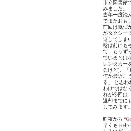
市立図書館
みました。
去年一度読
でまたおも
前回は気づ
かタクシー
返してしま
稔は前にも
て、もうず
ているとは
レンタカー
るけど)、「
何か最近こ
る」 と思
わけではな
れが今回は 
返却までに
してみます
昨夜から "
Gr
早くも He