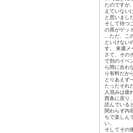
たのですが
えていないけ
と思いまし
そして待つ
の席がゲッ
…ただ、こ
といけない
す。 来週
さて、そのチ
で別のイベン
ら間に合わ
り有料だか
とりあえず
たったそれ
人混みは疲
西条に戻り
読んでいる
関わらず内
ちで楽しん
い。
そしてその