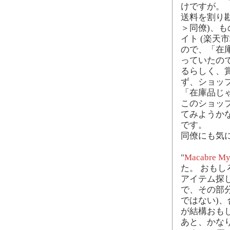
けですが。
送料を割り
＞同僚)、
イト (楽天
ので、「在
っていたの
るらしく、賞
ず、ショッ
「在庫品じ
このショッ
てみようか
です。
同僚にも気
"
Macabre Mys
た。 おもし
アイテム探
で、その部
ではない)
が結構おも
あと、かな