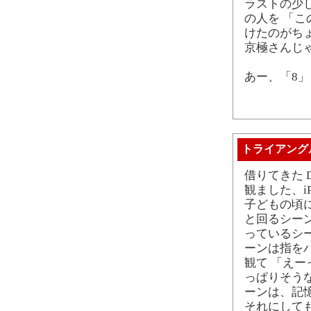
ラストの少
の人を 「こ
けたのがち
京極さんじ
あー、「8」
トライアング
借りてきた 
観ました、iPo
子どもの頃
と回るシー
っているシ
ーンは指を
観て 「えー
っぱりそう
ーンは、記
それにして