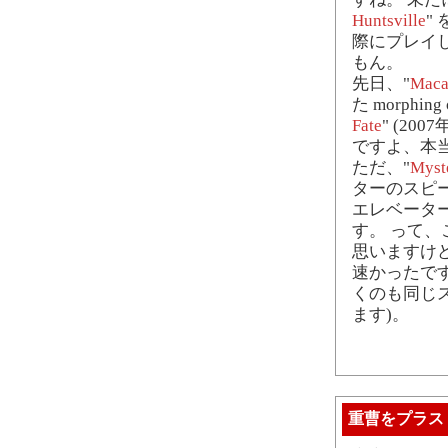
Huntsville
"
際にプレイ
もん。
先日、"
Macab
た morphing
Fate
" (2
ですよ、本
ただ、"
Myste
ターのスピ
エレベータ
す。 って
思いますけど
速かったです
くのも同じス
ます)。
重曹をプラス