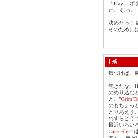
「Play」
た。 むっ。
決めたっ！
そのためには
十戒
気づけば、
飽きたな、Hid
のめり込む
と、"
Grim Ta
のもちょっ
とりあえず
れすらどう
最近いろい
Case Files
"
すね。 未だ