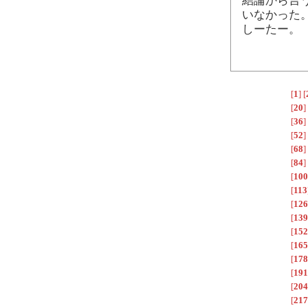
結論から言
いなかった
しーたー。
[
1
]
[
[
20
]
[
36
]
[
52
]
[
68
]
[
84
]
[
100
[
113
[
126
[
139
[
152
[
165
[
178
[
191
[
204
[
217