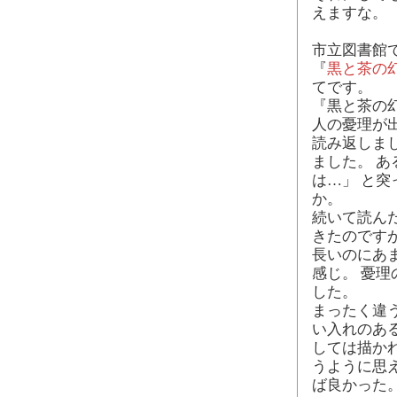
えますな。
市立図書館
『
黒と茶の
てです。
『黒と茶の幻
人の憂理が
読み返しま
ました。 あ
は…」 と
か。
続いて読ん
きたのです
長いのにあ
感じ。 憂理
した。
まったく違
い入れのあ
しては描か
うように思
ば良かった