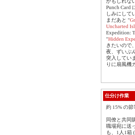
かもしれない
Punch C
しみにして
まだあと "
Gr
Uncharted Isl
Expedition: 
"
Hidden Exped
きたいので
夜、ずいぶ
突入してい
りに扇風機
仕分け作業
約 15% の
同僚と共同
職場宛に送
も、1人1箱