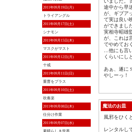
いました。
途中から早
2011年09月19日(月)
が、ギブア
トライアングル
て実は良い
2011年09月17日(土)
ができまし
実相寺昭雄
シナモン
が、これは
2011年09月15日(木)
でやめてお
マスクがマスト
…他にも言
くらいにしと
2011年09月12日(月)
十戒
あぁ、遂に S
2011年09月11日(日)
やしーっ！
重曹をプラス
2011年09月10日(土)
吹奏楽
魔法のお皿
2011年09月08日(木)
仕分け作業
風邪をひく
2011年09月07日(水)
レンタルして
素晴らしき世界