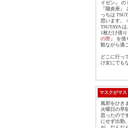
イゼン』 の
『陽炎座』 
っちは TS
思います。
TSUTAYA 
1枚だけ借
の匣
』 を
観ながら過
どこに行っ
け女にでも
マスクがマス
風邪をひき
火曜日の早
思ったので
にせず出勤
が、だんだ