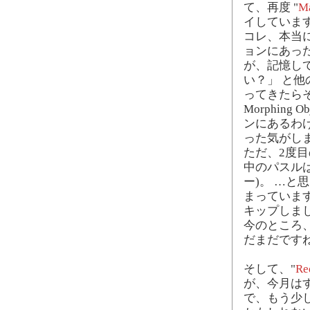
て、再度 "
Ma
イしていま
コレ、本当
ョンにあっ
が、記憶し
い？」 と
ってきたら
Morphin
ンにあるわ
った気がし
ただ、2度
中のパスル
ー)。 …
まっています
キップしま
今のところ、
だまだです
そして、"
Re
が、今月はすでに
で、もう少