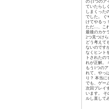
の (1つの
ていたらし
しまくったの
でした。 
けてやるっ
ただ…、こ
最後のカケラ
2つ見つけ
どう考えて
ないのです
なくヒント
トされたの
れが正解。
もう1つの
れて、やっ
り？ 本当
でも、ゲー
次回プレイ
います。 
ルし直して