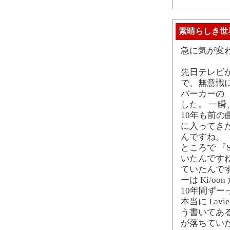
素晴らしき世
急に気が変
先日テレビ
で、無意識
パーカーの 『
した。 一瞬
10年も前
に入ってき
んですね。
ところで 『St
いたんですね。
ていたんです
ーは Ki/o
10年間ずー
本当に La
う書いてあ
が落ちてい