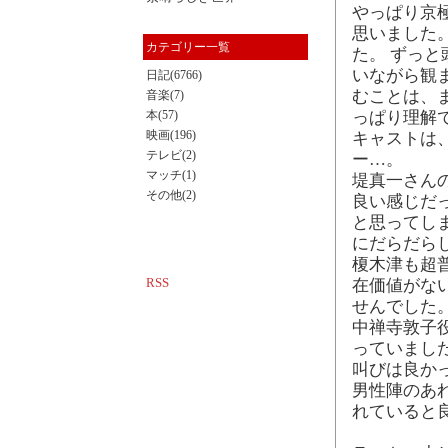
やっぱり京
思いました
カテゴリー一覧
た。 ずっ
いながら観
日記(6766)
むことは、
音楽(7)
本(57)
っぱり理解
映画(196)
キャストは
テレビ(2)
ー…。
マッチ(1)
堤真一さん
その他(2)
良い感じだ
と思ってし
にだらだら
榎木津も超
RSS
在価値がない
せんでした
中禅寺敦子
っていまし
叫びは良か
男性陣のあ
れていると