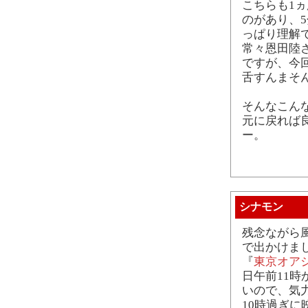
こちらも1
のがあり、
っぱり理解
常々恩田陸
ですが、今
舌すんまそ
そんなこん
元に戻れば
ー。
シナモン
残念ながら
で出かけま
『
東京オア
日午前11時
いので、気
10時過ぎに