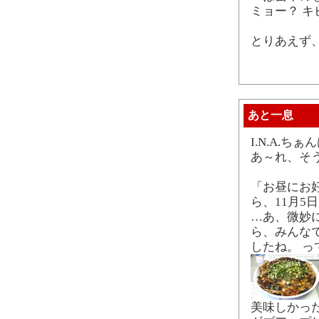
ミョー？ キ
とりあえず
あと一息
I.N.A.ち
あ～れ、そ
「お昼にお好
ら、11月5
…あ、微妙
ら、みんな
したね。 
美味しかっ