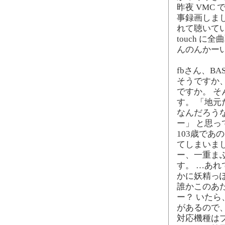
昨夜 VMC でオ
事録画しまし
れて聴いていか
touch 
んのんかー
fbさん、B
そうですか
ですか。 
す。 「地
なんだろうな
ー」 と思
103歳で
てしまいま
ー、一重ま
す。 …あ
かに妖精っぽ
誰かこのあた
ー？ いたら
があるので
対応機種は