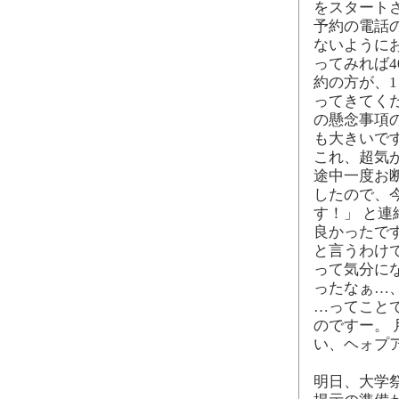
をスタート
予約の電話
ないように
ってみれば4
約の方が、
ってきてく
の懸念事項の
も大きいです
これ、超気
途中一度お
したので、
す！」 と
良かったで
と言うわけ
って気分に
ったなぁ…
…ってこと
のですー。 
い、ヘォプ
明日、大学