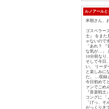
ルノアールと
米朝さん、
ゴスペラー
士』 をまた
ゃないので
「あれ？ 
な気が…」
10分前なり
そして今日
い。 リーダ
と楽しみにな
だ。 …収
今日初めて
ァンでごめ
『音楽戦士
コングに 
「げっ、そ
がっくりきて