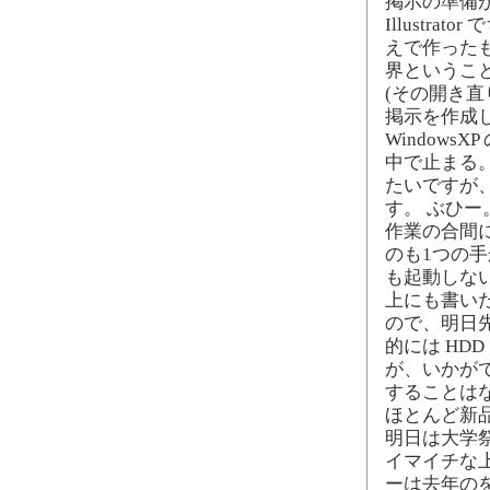
掲示の準備
Illustr
えで作った
界というこ
(その開き直
掲示を作成
Window
中で止まる。
たいですが
す。 ぶひー
作業の合間
のも1つの
も起動しな
上にも書い
ので、明日
的には HD
が、いかがで
することはな
ほとんど新
明日は大学
イマイチな
ーは去年の