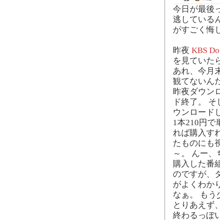
今日が最後
逃している
がすごく悔
昨夜
KBS Do
を見ていたら
あれ、今月
観てないん
昨夜ダウン
ド終了。 そ
ウンロード
1本210円
れば購入す
たものにも
～。 んー、
購入した番組を
のですが、
がよくわか
なぁ。 も
とりあえず
終わるっぽ