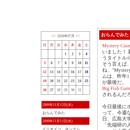
おらんでみた
<<
>>
2026年07月
日
月
火
水
木
金
土
Mystery Case
いました！ 新作は
1
2
3
4
うタイトル
5
6
7
8
9
10
11
そう言えば
ね、"Myste
12
13
14
15
16
17
18
ムは、昨年11月の "
19
20
21
22
23
24
25
が最後だ。
Big Fish Gam
26
27
28
29
30
31
されるんだ
2009年11月12日(木)
今日最後に
って、今週
おらんでみた
日、広島大
2009年11月11日(水)
「先端研の
イリオイソ、ネンクム..