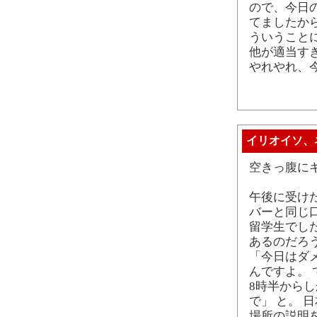
ので、今日
てましたから
ういうこと
他が適当す
やれやれ、
イリオイソ、
空きっ腹に
午後に受け
バーと同じ
留学生でし
あるのだろ
「今日はダ
んですよ。
8時半からし
で」 と。 
場所の説明