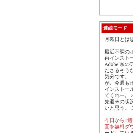
連続モード
月曜日とは
最近不調のポス
再インスト
Adobe 
ださるそうなの
気分です。
が、今週も
インストー
てくれー。＞ 
先週末の状
いと思う。
今日から1週間
画を無料ダ
ードしてい