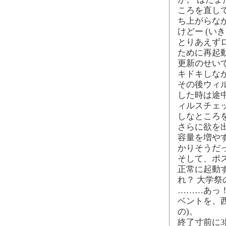
ころを直し
ち上がらな
けどー (い
とりあえず
ために再起
更新のせい
キドキしな
その後ウィ
した時は途
ィルスチェ
しなところ
さらに欲を
容量を増や
かりそうだ
そして、ポ
正常に起動
れ？ 大学
………あっ
ベントを、西
の)。
終了寸前に3