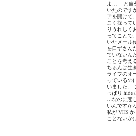
よ…」 と
いたのです
アを開けて
こく探って
りうれしく
ってことで、
いたメール便
を口ずさんだ
ていないん
ことを考える
ちぁんは生
ライブのオー
っているの
いました。
っぱり hid
…なのに悲し
いんですか
私が VHS 
ことないか)