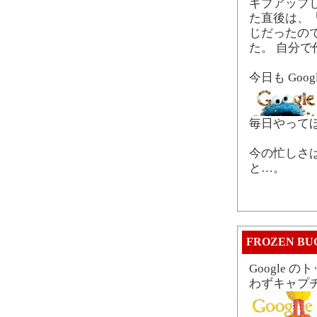
ギブアップ
た直後は、
じだったの
た。 自分
今日も Go
毎日やって
今の忙しさ
と…。
FROZEN BUG
Google
わずキャプ