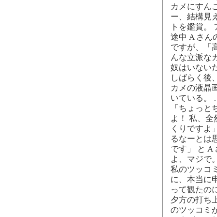
カメにすん
ー、結構見
トを鑑賞。
途中 A さ
ですが、「
んな立派な
奴はいない
しばらく後、
カメの液晶
いている。 
「ちょっと
よ！ 私、
くりですよ」
るなーとは
です」 と 
よ、マジで
私のツッコミ
に、本当に
って観たのに
夕方の打ち
のツッコミが