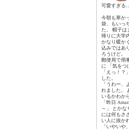
可愛すぎる
今朝も寒か
袋、もいっ
た。 帽子
帰りに大学
かなり暖か
込みではあ
ろうけど。
郵便局で用
に 「気を
「えっ！？
した。
「うわー、
れました。
いるかわか
「昨日 Am
～」 とか
には何もさ
い人に抜か
「いやいや