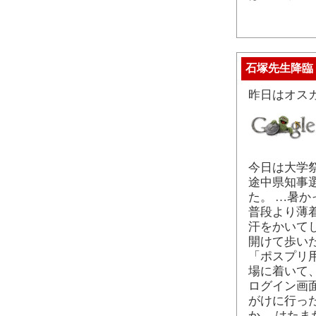
石塚先生降臨
昨日はオス
今日は大学
途中県知事
た。 …暑か
普段より薄
汗をかいて
開けて歩い
「ポスプリ用の
場に着いて
ログイン画
がけに行っ
か。 はた