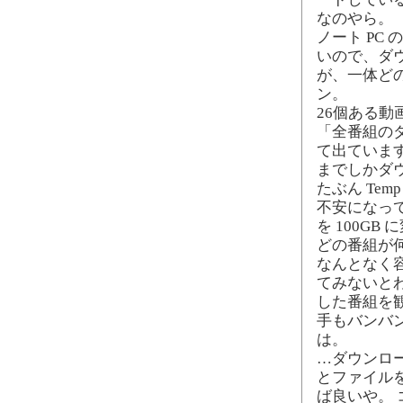
なのやら。
ノート PC 
いので、ダウ
が、一体ど
ン。
26個ある動
「全番組のダウ
て出ています
までしかダ
たぶん Te
不安になっ
を 100GB 
どの番組が
なんとなく
てみないと
した番組を
手もバンバ
は。
…ダウンロ
とファイル
ば良いや。