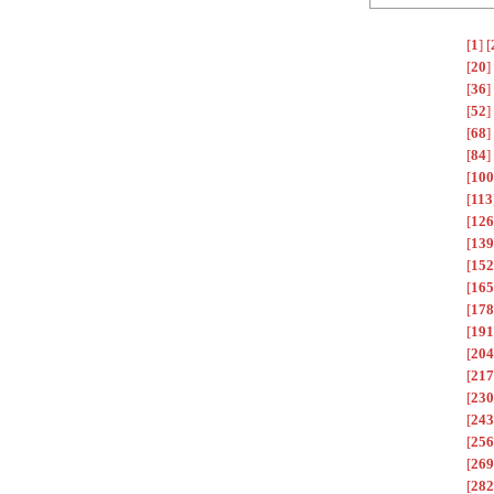
[
1
]
[
[
20
]
[
36
]
[
52
]
[
68
]
[
84
]
[
100
[
113
[
126
[
139
[
152
[
165
[
178
[
191
[
204
[
217
[
230
[
243
[
256
[
269
[
282