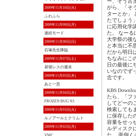
ー、そう言
がら、「そ
2009年11月10日(火)
ターとか」
ふわふら
たでしょう
2009年11月09日(月)
に応用化学
た。 なーる
連続モード
大学祭の後
2009年11月08日(日)
と本当に不
石塚先生降臨
だから明日
ちなみにこ
2009年11月07日(土)
日の最後に
昼寝レスの週末
いなのでず
2009年11月05日(木)
念です。
あと一息
KBS Dow
2009年11月04日(水)
たら、「フ
FROZEN BUG '93
してどーの
検索しても
2009年11月03日(火)
に保存した
ルノアールとクリムト
容量をせっ
2009年11月02日(月)
ルディスク
た。 面倒く
VMC