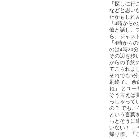
「探しに行
などと思いな
たかもしれん
「4時から
僚と話し、
ら、ジャス
「4時から
のは4時20
その辺を歩い
からの予約
てこられま
それでも5
刷終了。 
ね」 とユー
そう言えば
っしゃってい
の？ でも、
という言葉
っとそうに違
いない！ 
帰り際、「