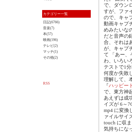
で、ダウンロー
すが、ファ
カテゴリー一覧
ので、キャ
日記(6766)
動画キャプ
音楽(7)
めみたいなの
本(57)
だと音声の
映画(196)
合、それは
テレビ(2)
が、キャプ
マッチ(1)
て 「あー、
その他(2)
わ、いろい
テストで1
何度か失敗
理解して、
RSS
『
ハッピー
で、東方神
あえずは成
イズが 6～
mp4 に変
ァイルサイズ
touch 
気持ちにな