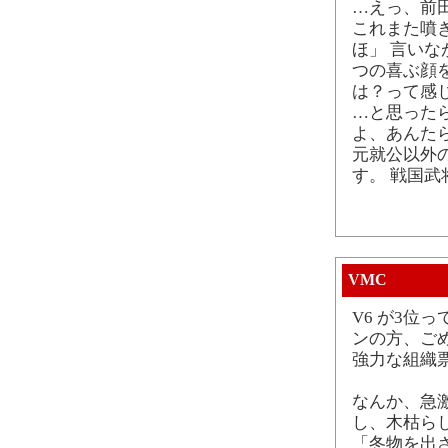
…えっ、前
これまた噴
ほ」 言い
つの喜ぶ顔
は？って感
…と思った
よ、あんた
元就公以外
す。 戦国
VMC
V6 が3位
ンの方、ご
強力な組織
なんか、急
し、木枯ら
「冬物を出