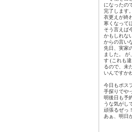
になったの
完了します
衣更えが終
寒くなって
そう言えば
かもしれな
からの言い
先日、実家
ました。 
す (これも
るので、未
いんですか
今日もポス
手探りでや
明後日も予
うな気がし
頑張るぜっ
あぁ、明日