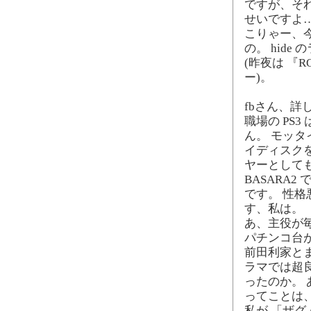
ですが、そ
せいですよ
こりゃー、
の。 hid
(昨夜は 『R
ー)。
fbさん、詳
職場の PS
ん。 モッ
イディスク
ヤーとして
BASARA
です。 性
す、私は。
あ、主役が
パチンコ台
前田利家と
ラマでは超
ったのか。
ってことは
私が 「ザグ